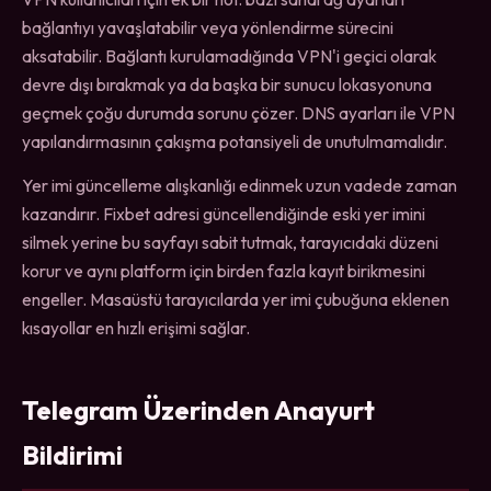
bağlantıyı yavaşlatabilir veya yönlendirme sürecini
aksatabilir. Bağlantı kurulamadığında VPN'i geçici olarak
devre dışı bırakmak ya da başka bir sunucu lokasyonuna
geçmek çoğu durumda sorunu çözer. DNS ayarları ile VPN
yapılandırmasının çakışma potansiyeli de unutulmamalıdır.
Yer imi güncelleme alışkanlığı edinmek uzun vadede zaman
kazandırır. Fixbet adresi güncellendiğinde eski yer imini
silmek yerine bu sayfayı sabit tutmak, tarayıcıdaki düzeni
korur ve aynı platform için birden fazla kayıt birikmesini
engeller. Masaüstü tarayıcılarda yer imi çubuğuna eklenen
kısayollar en hızlı erişimi sağlar.
Telegram Üzerinden Anayurt
Bildirimi