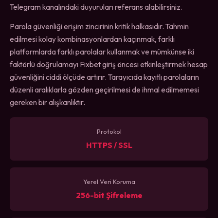
Telegram kanalındaki duyuruları referans alabilirsiniz.
Parola güvenliği erişim zincirinin kritik halkasıdır. Tahmin
edilmesi kolay kombinasyonlardan kaçınmak, farklı
platformlarda farklı parolalar kullanmak ve mümkünse iki
faktörlü doğrulamayı Fixbet giriş öncesi etkinleştirmek hesap
güvenliğini ciddi ölçüde artırır. Tarayıcıda kayıtlı parolaların
düzenli aralıklarla gözden geçirilmesi de ihmal edilmemesi
gereken bir alışkanlıktır.
Protokol
HTTPS / SSL
Yerel Veri Koruma
256-bit Şifreleme