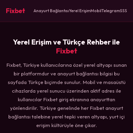
Fixbet
Anayurt Bağlantısı
Yerel Erişim
Mobil
Telegram
SSS
Yerel Erişim ve Türkçe Rehber ile
Fixbet
Fixbet, Türkiye kullanıcılarına özel yerel altyapı sunan
bir platformdur ve anayurt bağlantısı bilgisi bu
sayfada Türkçe biçimde sunulur. Mobil ve masaüstü
cihazlarda yerel sunucu üzerinden aktif adres ile
kullanıcılar Fixbet giriş ekranına anayurttan
yönlendirilir. Türkiye genelinde her Fixbet anayurt
bağlantısı talebine yerel tepki veren altyapı, yurt içi
erişim kültürüyle öne çıkar.