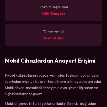
Anayurt Doğrulama
Kilit Simgesi
Türkçe Kaynak
Resmi Kanal
Mobil Cihazlardan Anayurt Erişimi
Fixbet kullanıcılarının yüzde yetmişten fazlası mobil cihazlar
üzerinden erişir ve bu oran her dönem artmaya devam eder.
Mobil altyapı masaüstü deneyimle aynı işlevselliği sunar ve
hiçbir kısıtlama taşımaz.
Mobil erişimde iki farklı yol kullanılabilir. Birincisi doğrudan