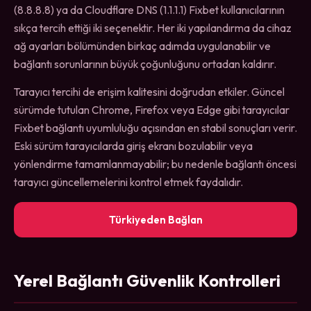
(8.8.8.8) ya da Cloudflare DNS (1.1.1.1) Fixbet kullanıcılarının
sıkça tercih ettiği iki seçenektir. Her iki yapılandırma da cihaz
ağ ayarları bölümünden birkaç adımda uygulanabilir ve
bağlantı sorunlarının büyük çoğunluğunu ortadan kaldırır.
Tarayıcı tercihi de erişim kalitesini doğrudan etkiler. Güncel
sürümde tutulan Chrome, Firefox veya Edge gibi tarayıcılar
Fixbet bağlantı uyumluluğu açısından en stabil sonuçları verir.
Eski sürüm tarayıcılarda giriş ekranı bozulabilir veya
yönlendirme tamamlanmayabilir; bu nedenle bağlantı öncesi
tarayıcı güncellemelerini kontrol etmek faydalıdır.
Türkiyeden Bağlan
Yerel Bağlantı Güvenlik Kontrolleri