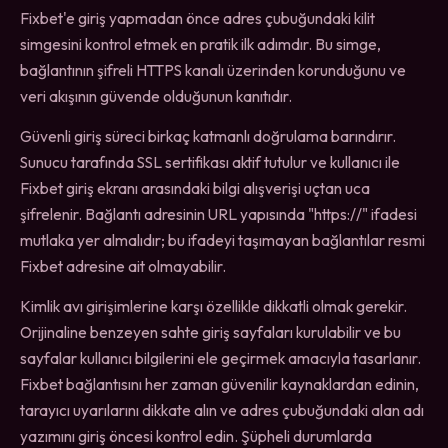
Fixbet'e giriş yapmadan önce adres çubuğundaki kilit
simgesini kontrol etmek en pratik ilk adımdır. Bu simge,
bağlantının şifreli HTTPS kanalı üzerinden korunduğunu ve
veri akışının güvende olduğunun kanıtıdır.
Güvenli giriş süreci birkaç katmanlı doğrulama barındırır.
Sunucu tarafında SSL sertifikası aktif tutulur ve kullanıcı ile
Fixbet giriş ekranı arasındaki bilgi alışverişi uçtan uca
şifrelenir. Bağlantı adresinin URL yapısında "https://" ifadesi
mutlaka yer almalıdır; bu ifadeyi taşımayan bağlantılar resmi
Fixbet adresine ait olmayabilir.
Kimlik avı girişimlerine karşı özellikle dikkatli olmak gerekir.
Orijinaline benzeyen sahte giriş sayfaları kurulabilir ve bu
sayfalar kullanıcı bilgilerini ele geçirmek amacıyla tasarlanır.
Fixbet bağlantısını her zaman güvenilir kaynaklardan edinin,
tarayıcı uyarılarını dikkate alın ve adres çubuğundaki alan adı
yazımını giriş öncesi kontrol edin. Şüpheli durumlarda