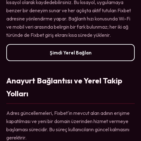
kısayol olarak kaydedebilirsiniz. Bu kısayol, uygulamaya
benzer bir deneyim sunar ve her açılışta aktif tutulan Fixbet
adresine yönlendirme yapar. Bağlantı hızı konusunda Wi-Fi
ve mobil veri arasında belirgin bir fark bulunmaz; her iki ağ
türünde de Fixbet giriş ekranı kısa sürede yüklenir.
Şimdi Yerel Bağlan
Anayurt Bağlantısı ve Yerel Takip
Yolları
Adres güncellemeleri, Fixbet'in mevcut alan adının erişime
kapatılması ve yeni bir domain üzerinden hizmet vermeye
başlaması sürecidir. Bu süreç kullanıcıların güncel kalmasını
gerektirir.