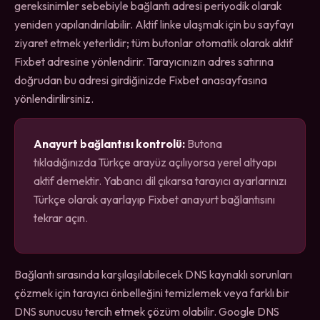
gereksinimler sebebiyle bağlantı adresi periyodik olarak
yeniden yapılandırılabilir. Aktif linke ulaşmak için bu sayfayı
ziyaret etmek yeterlidir; tüm butonlar otomatik olarak aktif
Fixbet adresine yönlendirir. Tarayıcınızın adres satırına
doğrudan bu adresi girdiğinizde Fixbet anasayfasına
yönlendirilirsiniz.
Anayurt bağlantısı kontrolü:
Butona
tıkladığınızda Türkçe arayüz açılıyorsa yerel altyapı
aktif demektir. Yabancı dil çıkarsa tarayıcı ayarlarınızı
Türkçe olarak ayarlayıp Fixbet anayurt bağlantısını
tekrar açın.
Bağlantı sırasında karşılaşılabilecek DNS kaynaklı sorunları
çözmek için tarayıcı önbelleğini temizlemek veya farklı bir
DNS sunucusu tercih etmek çözüm olabilir. Google DNS