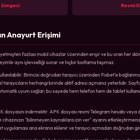
t Simgesi
Resmi K
n Anayurt Erişimi
de yetmişten fazlası mobil cihazlar üzerinden erişir ve bu oran her
imle aynı işlevselliği sunar ve hiçbir kısıtlama taşımaz.
 kullanılabilir. Birincisi doğrudan tarayıcı üzerinden Fixbet'e bağlan
 tarayıcıların herhangi birinde aktif adresi açmanız yeterlidir. Say
otomatik uyum sağlar; bu sayede hem telefon hem de tablet kullanıc
APK dosyasını indirmektir. APK dosyası resmi Telegram hesabı veya du
e cihazınızın "bilinmeyen kaynaklara izin ver" ayarını etkinleştirmeni
 uygulaması ana ekrana eklenir ve tarayıcı açmadan doğrudan giriş 