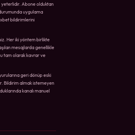
 yeterlidir. Abone olduktan
esi durumunda uygulama
xbet bildirimlerini
z. Her iki yöntem birlikte
laşılan mesajlarda genellikle
umu tam olarak kavrar ve
yurularına geri dönüp eski
ar. Bildirim almak istemeyen
duyduklarında kanalı manuel