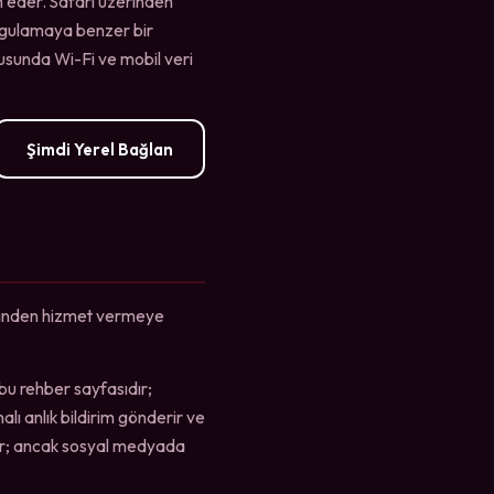
m eder. Safari üzerinden
 uygulamaya benzer bir
nusunda Wi-Fi ve mobil veri
Şimdi Yerel Bağlan
erinden hizmet vermeye
bu rehber sayfasıdır;
lı anlık bildirim gönderir ve
lir; ancak sosyal medyada