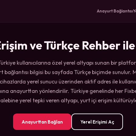
Anayurt Bağlantısı
Y
Erişim ve Türkçe Rehber il
Türkiye kullanıcılarına özel yerel altyapı sunan bir platf
t bağlantısı bilgisi bu sayfada Türkçe biçimde sunulur. M
ihazlarda yerel sunucu üzerinden aktif adres ile kullanıc
nına anayurttan yönlendirilir. Türkiye genelinde her Fix
talebine yerel tepki veren altyapı, yurt içi erişim kültürüyl
Anayurttan Bağlan
Yerel Erişimi Aç