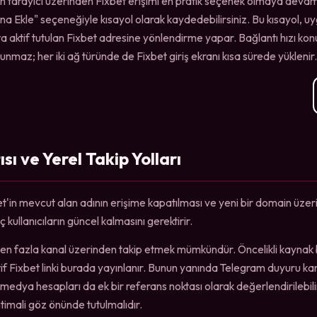
udan tarayıcı üzerinden Fixbet erişimi en pratik seçenek olmaya deva
ana Ekle" seçeneğiyle kısayol olarak kaydedebilirsiniz. Bu kısayol,
a aktif tutulan Fixbet adresine yönlendirme yapar. Bağlantı hızı ko
lunmaz; her iki ağ türünde de Fixbet giriş ekranı kısa sürede yüklenir.
ı ve Yerel Takip Yolları
t'in mevcut alan adının erişime kapatılması ve yeni bir domain üz
 kullanıcıların güncel kalmasını gerektirir.
den fazla kanal üzerinden takip etmek mümkündür. Öncelikli kaynak 
f Fixbet linki burada yayınlanır. Bunun yanında Telegram duyuru kana
edya hesapları da ek bir referans noktası olarak değerlendirilebi
timali göz önünde tutulmalıdır.