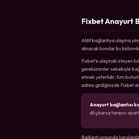
Fixbet Anayurt B
Aktif bağlantıya ulaşma yönt
alınacak konular bu bölümde 
Fixbet'e ulaşmak isteyen kull
gereksinimler sebebiyle bağla
etmek yeterlidir; tüm butonl
adresi girdiğinizde Fixbet an
Anayurt bağlantısı ko
dil çıkarsa tarayıcı ayar
Bağlantı sırasında karşılaşı