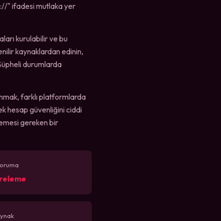
s://" ifadesi mutlaka yer
aları kurulabilir ve bu
enilir kaynaklardan edinin,
. Şüpheli durumlarda
ınmak, farklı platformlarda
ek hesap güvenliğini ciddi
lmemesi gereken bir
 Koruma
freleme
aynak