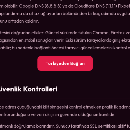
labilir. Google DNS (8.8.8.8) ya da Cloudflare DNS (1.1.1.1) Fixbet k
ki yapılandırma da cihaz ağ ayarları bölümünden birkaç adımda uygula
unu ortadan kaldırır.
alitesini doğrudan etkiler. Güncel sürümde tutulan Chrome, Firefox ve
ısından en stabil sonuçları verir. Eski sürüm tarayıcılarda giriş ekra
ir; bu nedenle bağlantı öncesi tarayıcı güncellemelerini kontrol e
Türkiyeden Bağlan
üvenlik Kontrolleri
 adres çubuğundaki kilit simgesini kontrol etmek en pratik ilk adımd
en korunduğunu ve veri akışının güvende olduğunun kanıtıdır.
atmanlı doğrulama barındırır. Sunucu tarafında SSL sertifikası aktif tut