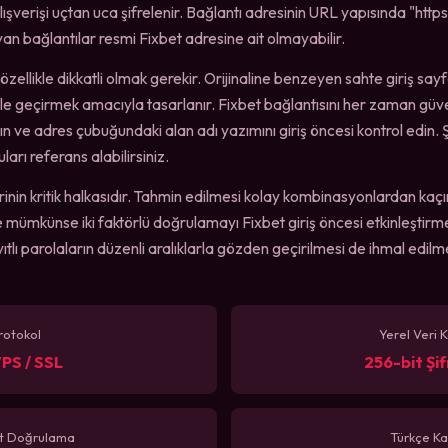
 alışverişi uçtan uca şifrelenir. Bağlantı adresinin URL yapısında "http
yan bağlantılar resmi Fixbet adresine ait olmayabilir.
 özellikle dikkatli olmak gerekir. Orijinaline benzeyen sahte giriş sayf
ni ele geçirmek amacıyla tasarlanır. Fixbet bağlantısını her zaman güv
 alın ve adres çubuğundaki alan adı yazımını giriş öncesi kontrol edin
arı referans alabilirsiniz.
irinin kritik halkasıdır. Tahmin edilmesi kolay kombinasyonlardan kaç
e mümkünse iki faktörlü doğrulamayı Fixbet giriş öncesi etkinleştirm
ayıtlı parolaların düzenli aralıklarla gözden geçirilmesi de ihmal edi
rotokol
Yerel Veri
PS / SSL
256-bit Şi
t Doğrulama
Türkçe K