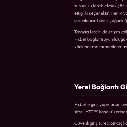
sunucusu tercih etmek çözüm o
ettiği iki seçenektir. Her i
sorunlarının büyük çoğunluğ
Tarayıcı tercihi de erişim k
Fixbet bağlantı uyumluluğu aç
yönlendirme tamamlanmayabil
Yerel Bağlantı G
Fixbet'e giriş yapmadan önce
şifreli HTTPS kanalı üzerind
Güvenli giriş süreci birkaç k