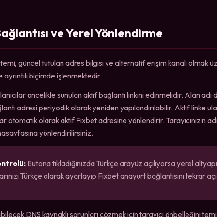
ağlantısı ve Yerel Yönlendirme
emi, güncel tutulan adres bilgisi ve alternatif erişim kanalı olmak ü
ayrıntılı biçimde işlenmektedir.
anıcılar öncelikle sunulan aktif bağlantı linkini edinmelidir. Alan adı
ntı adresi periyodik olarak yeniden yapılandırılabilir. Aktif linke ul
ar otomatik olarak aktif Fixbet adresine yönlendirir. Tarayıcınızın a
asayfasına yönlendirilirsiniz.
ntrolü:
Butona tıkladığınızda Türkçe arayüz açılıyorsa yerel altyapı
larınızı Türkçe olarak ayarlayıp Fixbet anayurt bağlantısını tekrar açı
labilecek DNS kaynaklı sorunları çözmek için tarayıcı önbelleğini te