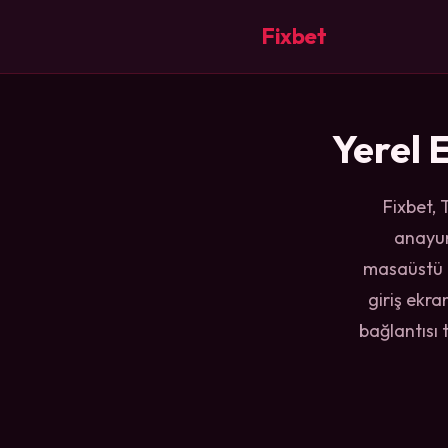
Fixbet
Yerel 
Fixbet, 
anayur
masaüstü c
giriş ekra
bağlantısı 