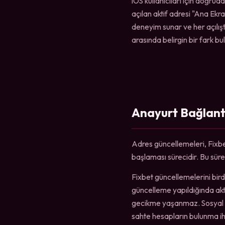
iOS kullanıcıları için doğr
açılan aktif adresi "Ana Ekr
deneyim sunar ve her açılışt
arasında belirgin bir fark bu
Anayurt Bağlantıs
Adres güncellemeleri, Fixbe
başlaması sürecidir. Bu süreç
Fixbet güncellemelerini bir
güncelleme yapıldığında akti
gecikme yaşanmaz. Sosyal m
sahte hesapların bulunma ih