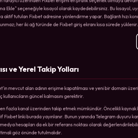
udan tarayıcı üzerinden Fixbet erişimi en pratik seçenek olmaya deva
ana Ekle" seçeneğiyle kısayol olarak kaydedebilirsiniz. Bu kısayol,
a aktif tutulan Fixbet adresine yönlendirme yapar. Bağlantı hızı ko
lunmaz; her iki ağ türünde de Fixbet giriş ekranı kısa sürede yüklenir.
ı ve Yerel Takip Yolları
t'in mevcut alan adının erişime kapatılması ve yeni bir domain üz
 kullanıcıların güncel kalmasını gerektirir.
den fazla kanal üzerinden takip etmek mümkündür. Öncelikli kaynak 
f Fixbet linki burada yayınlanır. Bunun yanında Telegram duyuru kana
edya hesapları da ek bir referans noktası olarak değerlendirilebi
timali göz önünde tutulmalıdır.