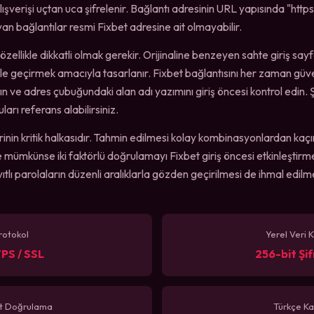
 alışverişi uçtan uca şifrelenir. Bağlantı adresinin URL yapısında "http
yan bağlantılar resmi Fixbet adresine ait olmayabilir.
 özellikle dikkatli olmak gerekir. Orijinaline benzeyen sahte giriş sayf
ni ele geçirmek amacıyla tasarlanır. Fixbet bağlantısını her zaman güv
 alın ve adres çubuğundaki alan adı yazımını giriş öncesi kontrol edin
arı referans alabilirsiniz.
irinin kritik halkasıdır. Tahmin edilmesi kolay kombinasyonlardan kaç
e mümkünse iki faktörlü doğrulamayı Fixbet giriş öncesi etkinleştirm
ayıtlı parolaların düzenli aralıklarla gözden geçirilmesi de ihmal edi
rotokol
Yerel Veri
PS / SSL
256-bit Şi
t Doğrulama
Türkçe K