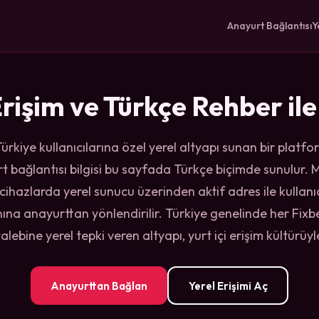
Anayurt Bağlantısı
Y
Erişim ve Türkçe Rehber il
Türkiye kullanıcılarına özel yerel altyapı sunan bir platf
t bağlantısı bilgisi bu sayfada Türkçe biçimde sunulur. M
ihazlarda yerel sunucu üzerinden aktif adres ile kullanıc
nına anayurttan yönlendirilir. Türkiye genelinde her Fix
talebine yerel tepki veren altyapı, yurt içi erişim kültürüyl
Anayurttan Bağlan
Yerel Erişimi Aç