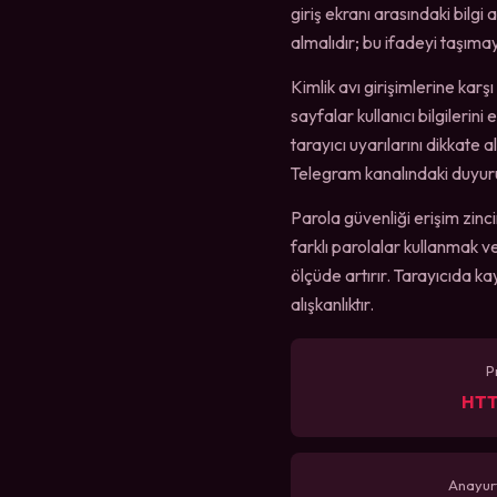
giriş ekranı arasındaki bilgi
almalıdır; bu ifadeyi taşıma
Kimlik avı girişimlerine karşı
sayfalar kullanıcı bilgileri
tarayıcı uyarılarını dikkate
Telegram kanalındaki duyurul
Parola güvenliği erişim zinc
farklı parolalar kullanmak v
ölçüde artırır. Tarayıcıda k
alışkanlıktır.
P
HTT
Anayur