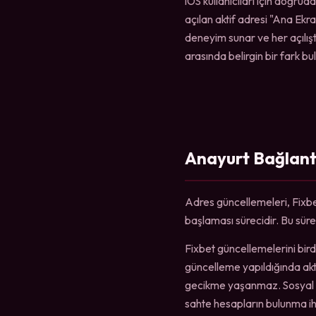
iOS kullanıcıları için doğr
açılan aktif adresi "Ana Ekr
deneyim sunar ve her açılışt
arasında belirgin bir fark bu
Anayurt Bağlantıs
Adres güncellemeleri, Fixbe
başlaması sürecidir. Bu süreç
Fixbet güncellemelerini bir
güncelleme yapıldığında akti
gecikme yaşanmaz. Sosyal m
sahte hesapların bulunma ih