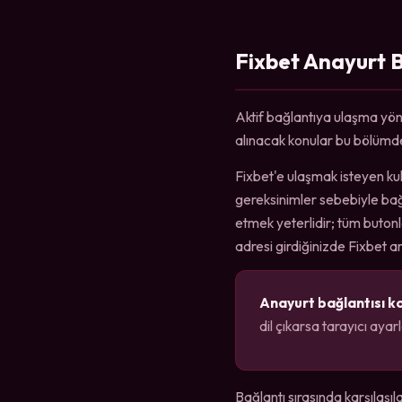
Fixbet Anayurt B
Aktif bağlantıya ulaşma yönt
alınacak konular bu bölümde 
Fixbet'e ulaşmak isteyen kull
gereksinimler sebebiyle bağla
etmek yeterlidir; tüm butonl
adresi girdiğinizde Fixbet an
Anayurt bağlantısı ko
dil çıkarsa tarayıcı ayar
Bağlantı sırasında karşılaşı