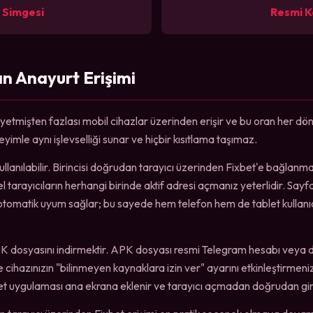
t Simgesi
Resmi K
n Anayurt Erişimi
de yetmişten fazlası mobil cihazlar üzerinden erişir ve bu oran her
imle aynı işlevselliği sunar ve hiçbir kısıtlama taşımaz.
 kullanılabilir. Birincisi doğrudan tarayıcı üzerinden Fixbet'e bağlan
 tarayıcıların herhangi birinde aktif adresi açmanız yeterlidir. Say
otomatik uyum sağlar; bu sayede hem telefon hem de tablet kullanıc
APK dosyasını indirmektir. APK dosyası resmi Telegram hesabı veya du
e cihazınızın "bilinmeyen kaynaklara izin ver" ayarını etkinleştirmeni
 uygulaması ana ekrana eklenir ve tarayıcı açmadan doğrudan giriş 