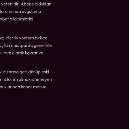
 yeterlidir. Abone olduktan
esi durumunda uygulama
xbet bildirimlerini
z. Her iki yöntem birlikte
laşılan mesajlarda genellikle
umu tam olarak kavrar ve
yurularına geri dönüp eski
ar. Bildirim almak istemeyen
duyduklarında kanalı manuel