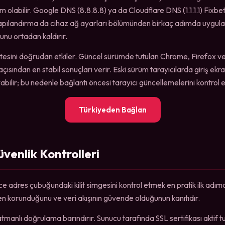
labilir. Google DNS (8.8.8.8) ya da Cloudflare DNS (1.1.1.1) Fixbet k
ki yapılandırma da cihaz ağ ayarları bölümünden birkaç adımda uygula
unu ortadan kaldırır.
alitesini doğrudan etkiler. Güncel sürümde tutulan Chrome, Firefox ve
ısından en stabil sonuçları verir. Eski sürüm tarayıcılarda giriş ekra
ir; bu nedenle bağlantı öncesi tarayıcı güncellemelerini kontrol e
Türkiyeden Bağlan
üvenlik Kontrolleri
 adres çubuğundaki kilit simgesini kontrol etmek en pratik ilk adımd
en korunduğunu ve veri akışının güvende olduğunun kanıtıdır.
atmanlı doğrulama barındırır. Sunucu tarafında SSL sertifikası aktif tut