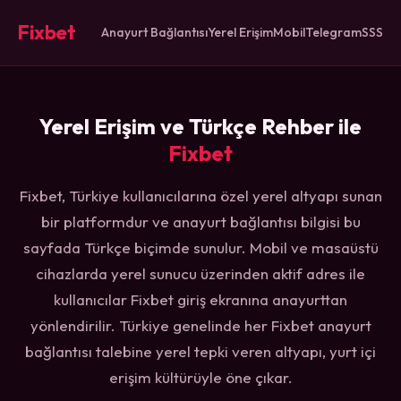
Fixbet
Anayurt Bağlantısı
Yerel Erişim
Mobil
Telegram
SSS
Yerel Erişim ve Türkçe Rehber ile
Fixbet
Fixbet, Türkiye kullanıcılarına özel yerel altyapı sunan
bir platformdur ve anayurt bağlantısı bilgisi bu
sayfada Türkçe biçimde sunulur. Mobil ve masaüstü
cihazlarda yerel sunucu üzerinden aktif adres ile
kullanıcılar Fixbet giriş ekranına anayurttan
yönlendirilir. Türkiye genelinde her Fixbet anayurt
bağlantısı talebine yerel tepki veren altyapı, yurt içi
erişim kültürüyle öne çıkar.