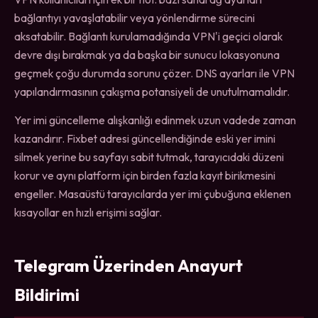
bağlantıyı yavaşlatabilir veya yönlendirme sürecini
aksatabilir. Bağlantı kurulamadığında VPN'i geçici olarak
devre dışı bırakmak ya da başka bir sunucu lokasyonuna
geçmek çoğu durumda sorunu çözer. DNS ayarları ile VPN
yapılandırmasının çakışma potansiyeli de unutulmamalıdır.
Yer imi güncelleme alışkanlığı edinmek uzun vadede zaman
kazandırır. Fixbet adresi güncellendiğinde eski yer imini
silmek yerine bu sayfayı sabit tutmak, tarayıcıdaki düzeni
korur ve aynı platform için birden fazla kayıt birikmesini
engeller. Masaüstü tarayıcılarda yer imi çubuğuna eklenen
kısayollar en hızlı erişimi sağlar.
Telegram Üzerinden Anayurt
Bildirimi