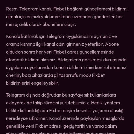
Resmi Telegram kanalı, Fixbet bağlantı güncellemesi bildirimi
almak için en hızlı yoldur ve kanal üzerinden gönderilen her
mesaj anlık olarak abonelere ulaşır.
Kanala katılmak için Telegram uygulamasını açmanız ve
arama kısmına ilgili kanal adını girmeniz yeterlidir. Abone
olduktan sonra her yeni Fixbet adres güncellemesinde
otomatik bildirim alırsınız. Bildirimlerin gecikmesi durumunda
uygulama ayarlarından kanalın bildirim iznini kontrol etmeniz
önerilir; bazı cihazlarda pil tasarrufu modu Fixbet
bildirimlerini engelleyebilir.
Telegram dışında doğrudan bu sayfayı sık kullanılanlara
ekleyerek de takip sürecini yürütebilirsiniz. Her iki yöntem
birlikte kullanıldığında Fixbet erişim kesintisi yaşama olasılığı
neredeyse sıfıra iner. Kanal üzerinde paylaşılan mesajlarda
genellikle yeni Fixbet adresi, geçiş tarihi ve varsa bakım
süresi bilgisi yer alır; bu sayede kullanıcılar durumu tam