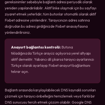
gereksinimler sebebiyle bağlantı adresi periyodik olarak
yeniden yapılandırılabilir. Aktif linke ulaşmak için bu sayfayı
ziyaret etmek yeterlidir; tüm butonlar otomatik olarak aktif
Fixbet adresine yönlendirir. Tarayıcınızın adres satırına
doğrudan bu adresi girdiğinizde Fixbet anasayfasına
yönlendirilirsiniz.
Anayurt bağlantısı kontrolü:
Butona
tıkladığınızda Türkçe arayüz açılıyorsa yerel altyapı
aktif demektir. Yabancı dil çıkarsa tarayıcı ayarlarınızı
Türkçe olarak ayarlayıp Fixbet anayurt bağlantısını
tekrar açın.
Bağlantı sırasında karşılaşılabilecek DNS kaynaklı sorunları
çözmek için tarayıcı önbelleğini temizlemek veya farklı bir
DNS sunucusu tercih etmek çözüm olabilir. Google DNS