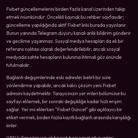
Fixbet güncellemelerini birden fazla kanal üzerinden takip
etmek mümkündür. Öncelikli kaynak bu rehber sayfasıdır;
güncelleme yapıldığında aktif Fixbet linki burada yayınlanır.
Bunun yanında Telegram duyuru kanalı anlık bildirim gönderir
ve gecikme yaşanmaz. Sosyal medya hesapları da ek bir
referans noktası olarak değerlendirilebilir; ancak sosyal
medyada sahte hesapların bulunma ihtimali göz önünde
tutulmalıdır.
Bağlantı değişimlerinde eski adresler belirli bir süre
yönlendirme yapabilir, ancak kalıcı çözüm yeni Fixbet
adresini kaydetmektir. Tarayıcınızın yer imleri bölümüne bu
sayfayı eklemek, bir sonraki değişikliğe kadar hızlı erişim
sağlar. Yer imi eklerken "Fixbet Güncel" gibi açıklayıcı bir
etiket vermek, birden fazla kayıtlı bağlantı arasında karışıklığı
önler.
VPN kullanıcıları için ek bir not: bazı sanal ağ ayarları