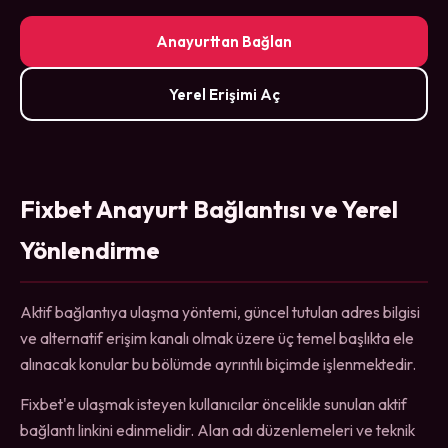
Anayurttan Bağlan
Yerel Erişimi Aç
Fixbet Anayurt Bağlantısı ve Yerel
Yönlendirme
Aktif bağlantıya ulaşma yöntemi, güncel tutulan adres bilgisi
ve alternatif erişim kanalı olmak üzere üç temel başlıkta ele
alınacak konular bu bölümde ayrıntılı biçimde işlenmektedir.
Fixbet'e ulaşmak isteyen kullanıcılar öncelikle sunulan aktif
bağlantı linkini edinmelidir. Alan adı düzenlemeleri ve teknik