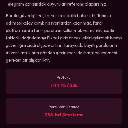
Telegram kanalındaki duyuruları referans alabilirsiniz.
Parola güvenliği erişim zincirinin kritik halkasıdır. Tahmin
edilmesi kolay kombinasyonlardan kaçınmak, farklı
platformlarda farklı parolalar kullanmak ve mümkünse iki
faktörlü doğrulamayı Fixbet giriş öncesi etkinleştirmek hesap
güvenliğini ciddi ölçüde artırır. Tarayıcıda kayıtlı parolaların
düzenli aralıklarla gözden geçirilmesi de ihmal edilmemesi
gereken bir alışkanlıktır.
Protokol
HTTPS / SSL
Yerel Veri Koruma
256-bit Şifreleme