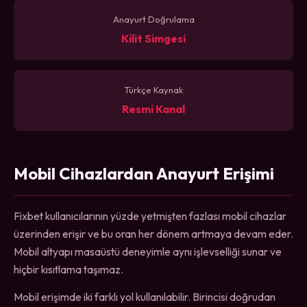
Anayurt Doğrulama
Kilit Simgesi
Türkçe Kaynak
Resmi Kanal
Mobil Cihazlardan Anayurt Erişimi
Fixbet kullanıcılarının yüzde yetmişten fazlası mobil cihazlar
üzerinden erişir ve bu oran her dönem artmaya devam eder.
Mobil altyapı masaüstü deneyimle aynı işlevselliği sunar ve
hiçbir kısıtlama taşımaz.
Mobil erişimde iki farklı yol kullanılabilir. Birincisi doğrudan