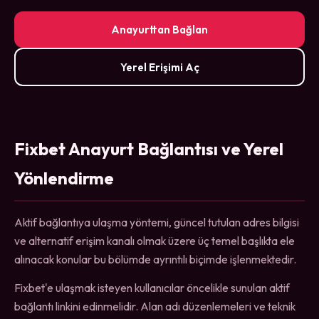
Anayurttan Bağlan
Yerel Erişimi Aç
Fixbet Anayurt Bağlantısı ve Yerel
Yönlendirme
Aktif bağlantıya ulaşma yöntemi, güncel tutulan adres bilgisi
ve alternatif erişim kanalı olmak üzere üç temel başlıkta ele
alınacak konular bu bölümde ayrıntılı biçimde işlenmektedir.
Fixbet'e ulaşmak isteyen kullanıcılar öncelikle sunulan aktif
bağlantı linkini edinmelidir. Alan adı düzenlemeleri ve teknik