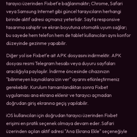
tarayıcı üzerinden Fixbet'e bağlanmaktır; Chrome, Safari
veya Samsung Internet gibi güncel tarayıcıların herhangi
birinde aktif adresi açmanız yeterlidir. Sayfa responsive
tasarıma sahiptir ve ekran boyutuna otomatik uyum sağlar;
bu sayede hem telefon hem de tablet kullanıcıları aynı konfor
düzeyinde gezinme yapabilir.
Diğer yol ise Fixbet'e ait APK dosyasını indirmektir. APK
dosyası resmi Telegram hesabı veya duyuru sayfaları
aracılığıyla paylaşılır. İndirme öncesinde cihazınızın
"bilinmeyen kaynaklara izin ver" ayarını etkinleştirmeniz
gerekebilir. Kurulum tamamlandıktan sonra Fixbet
uygulaması ana ekrana eklenir ve tarayıcı açmadan
doğrudan giriş ekranına geçiş yapılabilir.
iOS kullanıcıları için doğrudan tarayıcı üzerinden Fixbet
erişimi en pratik seçenek olmaya devam eder. Safari
üzerinden açılan aktif adresi "Ana Ekrana Ekle" seçeneğiyle