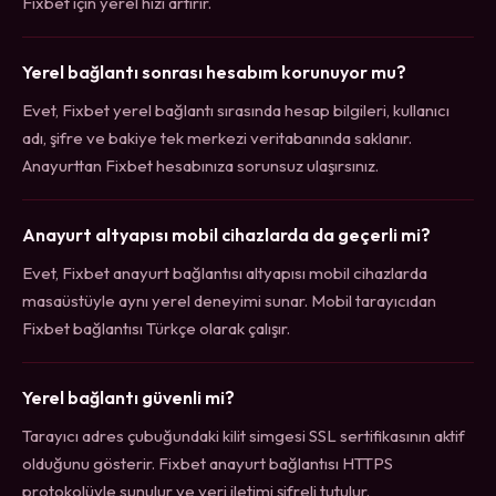
Fixbet için yerel hızı artırır.
Yerel bağlantı sonrası hesabım korunuyor mu?
Evet, Fixbet yerel bağlantı sırasında hesap bilgileri, kullanıcı
adı, şifre ve bakiye tek merkezi veritabanında saklanır.
Anayurttan Fixbet hesabınıza sorunsuz ulaşırsınız.
Anayurt altyapısı mobil cihazlarda da geçerli mi?
Evet, Fixbet anayurt bağlantısı altyapısı mobil cihazlarda
masaüstüyle aynı yerel deneyimi sunar. Mobil tarayıcıdan
Fixbet bağlantısı Türkçe olarak çalışır.
Yerel bağlantı güvenli mi?
Tarayıcı adres çubuğundaki kilit simgesi SSL sertifikasının aktif
olduğunu gösterir. Fixbet anayurt bağlantısı HTTPS
protokolüyle sunulur ve veri iletimi şifreli tutulur.