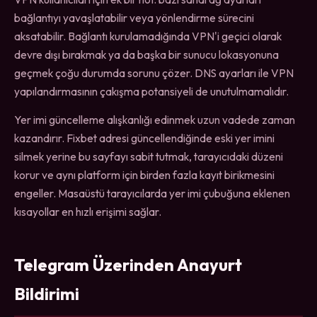
bağlantıyı yavaşlatabilir veya yönlendirme sürecini
aksatabilir. Bağlantı kurulamadığında VPN'i geçici olarak
devre dışı bırakmak ya da başka bir sunucu lokasyonuna
geçmek çoğu durumda sorunu çözer. DNS ayarları ile VPN
yapılandırmasının çakışma potansiyeli de unutulmamalıdır.
Yer imi güncelleme alışkanlığı edinmek uzun vadede zaman
kazandırır. Fixbet adresi güncellendiğinde eski yer imini
silmek yerine bu sayfayı sabit tutmak, tarayıcıdaki düzeni
korur ve aynı platform için birden fazla kayıt birikmesini
engeller. Masaüstü tarayıcılarda yer imi çubuğuna eklenen
kısayollar en hızlı erişimi sağlar.
Telegram Üzerinden Anayurt
Bildirimi