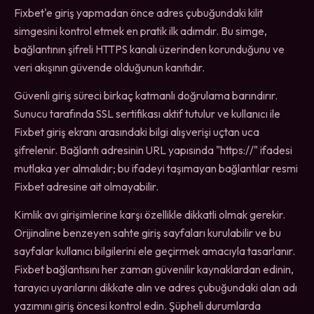
Fixbet'e giriş yapmadan önce adres çubuğundaki kilit
simgesini kontrol etmek en pratik ilk adımdır. Bu simge,
bağlantının şifreli HTTPS kanalı üzerinden korunduğunu ve
veri akışının güvende olduğunun kanıtıdır.
Güvenli giriş süreci birkaç katmanlı doğrulama barındırır.
Sunucu tarafında SSL sertifikası aktif tutulur ve kullanıcı ile
Fixbet giriş ekranı arasındaki bilgi alışverişi uçtan uca
şifrelenir. Bağlantı adresinin URL yapısında "https://" ifadesi
mutlaka yer almalıdır; bu ifadeyi taşımayan bağlantılar resmi
Fixbet adresine ait olmayabilir.
Kimlik avı girişimlerine karşı özellikle dikkatli olmak gerekir.
Orijinaline benzeyen sahte giriş sayfaları kurulabilir ve bu
sayfalar kullanıcı bilgilerini ele geçirmek amacıyla tasarlanır.
Fixbet bağlantısını her zaman güvenilir kaynaklardan edinin,
tarayıcı uyarılarını dikkate alın ve adres çubuğundaki alan adı
yazımını giriş öncesi kontrol edin. Şüpheli durumlarda