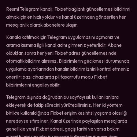
Resmi Telegram kanalı, Fixbet bağlantı güncellemesi bildirimi
almak için en hızlı yoldur ve kanal üzerinden gönderilen her
mesaj anlık olarak abonelere ulaşır.
Kanala katılmak için Telegram uygulamasını açmanız ve
arama kısmına ilgili kanal adını girmeniz yeterlidir. Abone
olduktan sonra her yeni Fixbet adres güncellemesinde
otomatik bildirim alırsınız. Bildirimlerin gecikmesi durumunda
uygulama ayarlarından kanalın bildirim iznini kontrol etmeniz
önerilir; bazı cihazlarda pil tasarrufu modu Fixbet
bildirimlerini engelleyebilir.
Telegram dışında doğrudan bu sayfayı sık kullanılanlara
ekleyerek de takip sürecini yürütebilirsiniz. Her iki yöntem
birlikte kullanıldığında Fixbet erişim kesintisi yaşama olasılığı
neredeyse sıfıra iner. Kanal üzerinde paylaşılan mesajlarda
genellikle yeni Fixbet adresi, geçiş tarihi ve varsa bakım
süresi bilgisi yer alır; bu sayede kullanıcılar durumu tam