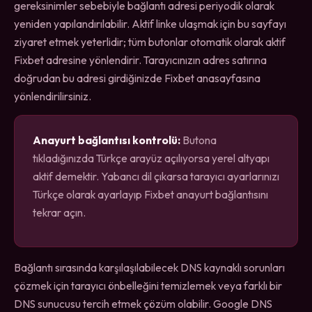
gereksinimler sebebiyle bağlantı adresi periyodik olarak
yeniden yapılandırılabilir. Aktif linke ulaşmak için bu sayfayı
ziyaret etmek yeterlidir; tüm butonlar otomatik olarak aktif
Fixbet adresine yönlendirir. Tarayıcınızın adres satırına
doğrudan bu adresi girdiğinizde Fixbet anasayfasına
yönlendirilirsiniz.
Anayurt bağlantısı kontrolü:
Butona
tıkladığınızda Türkçe arayüz açılıyorsa yerel altyapı
aktif demektir. Yabancı dil çıkarsa tarayıcı ayarlarınızı
Türkçe olarak ayarlayıp Fixbet anayurt bağlantısını
tekrar açın.
Bağlantı sırasında karşılaşılabilecek DNS kaynaklı sorunları
çözmek için tarayıcı önbelleğini temizlemek veya farklı bir
DNS sunucusu tercih etmek çözüm olabilir. Google DNS