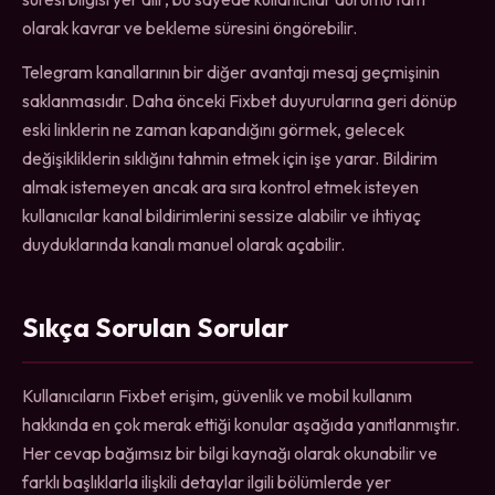
olarak kavrar ve bekleme süresini öngörebilir.
Telegram kanallarının bir diğer avantajı mesaj geçmişinin
saklanmasıdır. Daha önceki Fixbet duyurularına geri dönüp
eski linklerin ne zaman kapandığını görmek, gelecek
değişikliklerin sıklığını tahmin etmek için işe yarar. Bildirim
almak istemeyen ancak ara sıra kontrol etmek isteyen
kullanıcılar kanal bildirimlerini sessize alabilir ve ihtiyaç
duyduklarında kanalı manuel olarak açabilir.
Sıkça Sorulan Sorular
Kullanıcıların Fixbet erişim, güvenlik ve mobil kullanım
hakkında en çok merak ettiği konular aşağıda yanıtlanmıştır.
Her cevap bağımsız bir bilgi kaynağı olarak okunabilir ve
farklı başlıklarla ilişkili detaylar ilgili bölümlerde yer