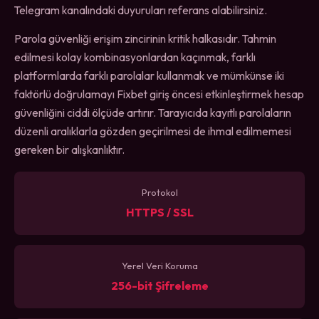
Telegram kanalındaki duyuruları referans alabilirsiniz.
Parola güvenliği erişim zincirinin kritik halkasıdır. Tahmin
edilmesi kolay kombinasyonlardan kaçınmak, farklı
platformlarda farklı parolalar kullanmak ve mümkünse iki
faktörlü doğrulamayı Fixbet giriş öncesi etkinleştirmek hesap
güvenliğini ciddi ölçüde artırır. Tarayıcıda kayıtlı parolaların
düzenli aralıklarla gözden geçirilmesi de ihmal edilmemesi
gereken bir alışkanlıktır.
Protokol
HTTPS / SSL
Yerel Veri Koruma
256-bit Şifreleme