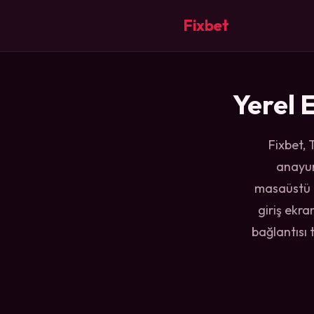
Fixbet
Yerel 
Fixbet, 
anayur
masaüstü c
giriş ekra
bağlantısı 