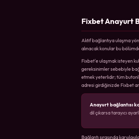
Fixbet Anayurt B
Aktif bağlantıya ulaşma yönt
alınacak konular bu bölümde 
Fixbet'e ulaşmak isteyen kull
gereksinimler sebebiyle bağla
etmek yeterlidir; tüm butonl
adresi girdiğinizde Fixbet an
Anayurt bağlantısı ko
dil çıkarsa tarayıcı ayar
Bağlantı sırasında karşılaşı