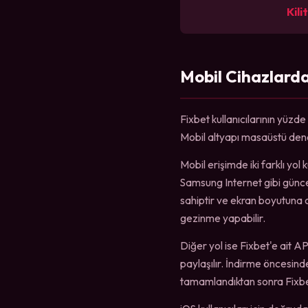
Kili
Mobil Cihazlarda
Fixbet kullanıcılarının yüz
Mobil altyapı masaüstü deney
Mobil erişimde iki farklı yol
Samsung Internet gibi güncel
sahiptir ve ekran boyutuna 
gezinme yapabilir.
Diğer yol ise Fixbet'e ait 
paylaşılır. İndirme öncesind
tamamlandıktan sonra Fixbet