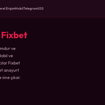
erel Erişim
Mobil
Telegram
SSS
e
Fixbet
ormdur ve
obil ve
ılar Fixbet
bet anayurt
e öne çıkar.