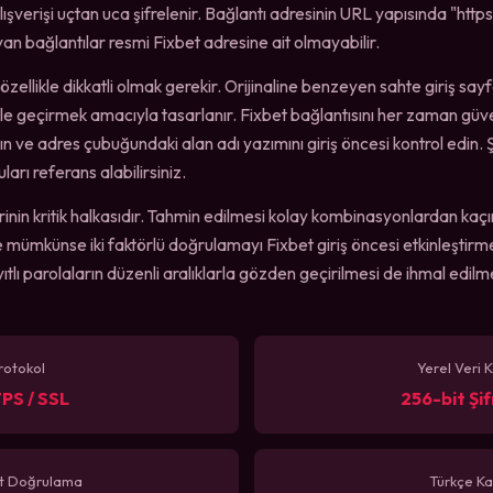
 alışverişi uçtan uca şifrelenir. Bağlantı adresinin URL yapısında "http
yan bağlantılar resmi Fixbet adresine ait olmayabilir.
 özellikle dikkatli olmak gerekir. Orijinaline benzeyen sahte giriş sayf
ni ele geçirmek amacıyla tasarlanır. Fixbet bağlantısını her zaman güv
 alın ve adres çubuğundaki alan adı yazımını giriş öncesi kontrol edin
arı referans alabilirsiniz.
irinin kritik halkasıdır. Tahmin edilmesi kolay kombinasyonlardan kaç
e mümkünse iki faktörlü doğrulamayı Fixbet giriş öncesi etkinleştirm
ayıtlı parolaların düzenli aralıklarla gözden geçirilmesi de ihmal edi
rotokol
Yerel Veri
PS / SSL
256-bit Şi
t Doğrulama
Türkçe K