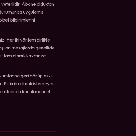
 yeterlidir. Abone olduktan
esi durumunda uygulama
xbet bildirimlerini
z. Her iki yöntem birlikte
laşılan mesajlarda genellikle
umu tam olarak kavrar ve
yurularına geri dönüp eski
ar. Bildirim almak istemeyen
duyduklarında kanalı manuel