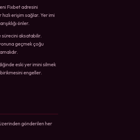
eni Fixbet adresini
hızlı erişim sağlar. Yer imi
rışıklığı önler.
 sürecini aksatabilir.
kasyonuna geçmek çoğu
amalıdır.
ğinde eski yer imini silmek
birikmesini engeller.
l üzerinden gönderilen her