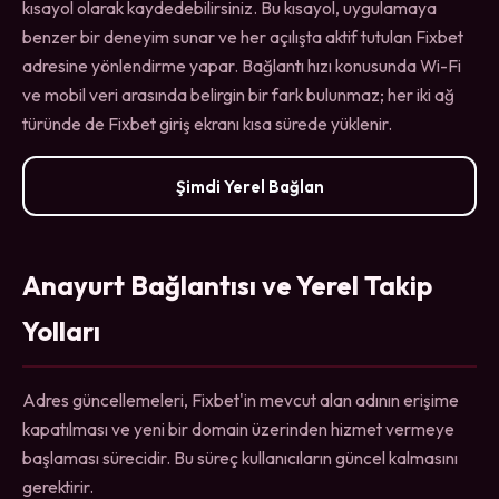
kısayol olarak kaydedebilirsiniz. Bu kısayol, uygulamaya
benzer bir deneyim sunar ve her açılışta aktif tutulan Fixbet
adresine yönlendirme yapar. Bağlantı hızı konusunda Wi-Fi
ve mobil veri arasında belirgin bir fark bulunmaz; her iki ağ
türünde de Fixbet giriş ekranı kısa sürede yüklenir.
Şimdi Yerel Bağlan
Anayurt Bağlantısı ve Yerel Takip
Yolları
Adres güncellemeleri, Fixbet'in mevcut alan adının erişime
kapatılması ve yeni bir domain üzerinden hizmet vermeye
başlaması sürecidir. Bu süreç kullanıcıların güncel kalmasını
gerektirir.