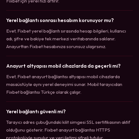
Fixbet için yerel hızı artırır.
Yerel bağlantı sonrası hesabım korunuyor mu?
Evet, Fixbet yerel bağlantı sırasında hesap bilgileri, kullanıcı
adı, şifre ve bakiye tek merkezi veritabanında saklanır.
Anayurttan Fixbet hesabınıza sorunsuz ulaşırsınız.
Anayurt altyapısı mobil cihazlarda da geçerli mi?
Evet, Fixbet anayurt bağlantısı altyapısı mobil cihazlarda
masaüstüyle aynı yerel deneyimi sunar. Mobil tarayıcıdan
Fixbet bağlantısı Türkçe olarak çalışır.
Yerel bağlantı güvenli mi?
Tarayıcı adres çubuğundaki kilit simgesi SSL sertifikasının aktif
olduğunu gösterir. Fixbet anayurt bağlantısı HTTPS
protokolüyle sunulur ve veri iletimi şifreli tutulur.