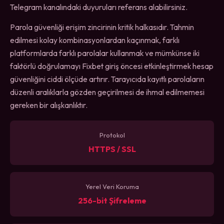
Telegram kanalındaki duyuruları referans alabilirsiniz.
Parola güvenliği erişim zincirinin kritik halkasıdır. Tahmin
edilmesi kolay kombinasyonlardan kaçınmak, farklı
platformlarda farklı parolalar kullanmak ve mümkünse iki
faktörlü doğrulamayı Fixbet giriş öncesi etkinleştirmek hesap
güvenliğini ciddi ölçüde artırır. Tarayıcıda kayıtlı parolaların
düzenli aralıklarla gözden geçirilmesi de ihmal edilmemesi
gereken bir alışkanlıktır.
Protokol
HTTPS / SSL
Yerel Veri Koruma
256-bit Şifreleme