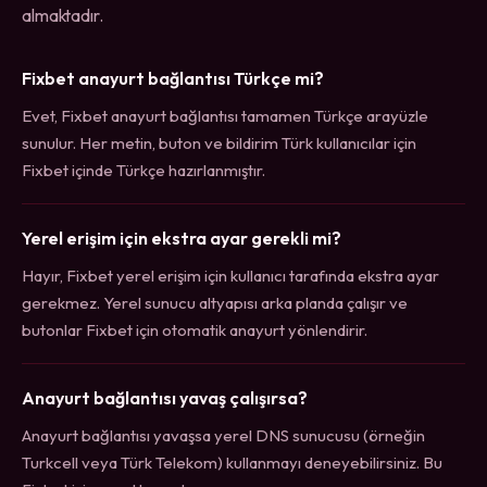
almaktadır.
Fixbet anayurt bağlantısı Türkçe mi?
Evet, Fixbet anayurt bağlantısı tamamen Türkçe arayüzle
sunulur. Her metin, buton ve bildirim Türk kullanıcılar için
Fixbet içinde Türkçe hazırlanmıştır.
Yerel erişim için ekstra ayar gerekli mi?
Hayır, Fixbet yerel erişim için kullanıcı tarafında ekstra ayar
gerekmez. Yerel sunucu altyapısı arka planda çalışır ve
butonlar Fixbet için otomatik anayurt yönlendirir.
Anayurt bağlantısı yavaş çalışırsa?
Anayurt bağlantısı yavaşsa yerel DNS sunucusu (örneğin
Turkcell veya Türk Telekom) kullanmayı deneyebilirsiniz. Bu