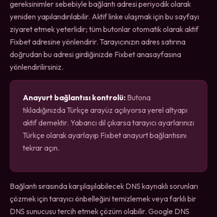
gereksinimler sebebiyle bağlantı adresi periyodik olarak
yeniden yapılandırılabilir. Aktif linke ulaşmak için bu sayfayı
ziyaret etmek yeterlidir; tüm butonlar otomatik olarak aktif
Fixbet adresine yönlendirir. Tarayıcınızın adres satırına
doğrudan bu adresi girdiğinizde Fixbet anasayfasına
yönlendirilirsiniz.
Anayurt bağlantısı kontrolü:
Butona
tıkladığınızda Türkçe arayüz açılıyorsa yerel altyapı
aktif demektir. Yabancı dil çıkarsa tarayıcı ayarlarınızı
Türkçe olarak ayarlayıp Fixbet anayurt bağlantısını
tekrar açın.
Bağlantı sırasında karşılaşılabilecek DNS kaynaklı sorunları
çözmek için tarayıcı önbelleğini temizlemek veya farklı bir
DNS sunucusu tercih etmek çözüm olabilir. Google DNS