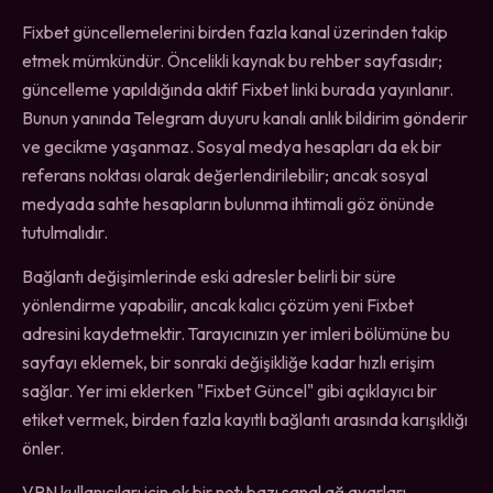
Fixbet güncellemelerini birden fazla kanal üzerinden takip
etmek mümkündür. Öncelikli kaynak bu rehber sayfasıdır;
güncelleme yapıldığında aktif Fixbet linki burada yayınlanır.
Bunun yanında Telegram duyuru kanalı anlık bildirim gönderir
ve gecikme yaşanmaz. Sosyal medya hesapları da ek bir
referans noktası olarak değerlendirilebilir; ancak sosyal
medyada sahte hesapların bulunma ihtimali göz önünde
tutulmalıdır.
Bağlantı değişimlerinde eski adresler belirli bir süre
yönlendirme yapabilir, ancak kalıcı çözüm yeni Fixbet
adresini kaydetmektir. Tarayıcınızın yer imleri bölümüne bu
sayfayı eklemek, bir sonraki değişikliğe kadar hızlı erişim
sağlar. Yer imi eklerken "Fixbet Güncel" gibi açıklayıcı bir
etiket vermek, birden fazla kayıtlı bağlantı arasında karışıklığı
önler.
VPN kullanıcıları için ek bir not: bazı sanal ağ ayarları