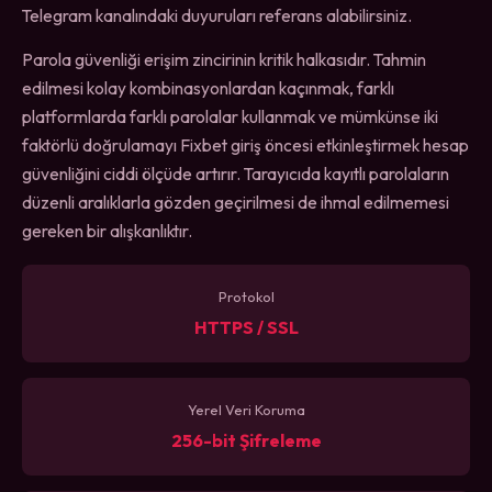
Telegram kanalındaki duyuruları referans alabilirsiniz.
Parola güvenliği erişim zincirinin kritik halkasıdır. Tahmin
edilmesi kolay kombinasyonlardan kaçınmak, farklı
platformlarda farklı parolalar kullanmak ve mümkünse iki
faktörlü doğrulamayı Fixbet giriş öncesi etkinleştirmek hesap
güvenliğini ciddi ölçüde artırır. Tarayıcıda kayıtlı parolaların
düzenli aralıklarla gözden geçirilmesi de ihmal edilmemesi
gereken bir alışkanlıktır.
Protokol
HTTPS / SSL
Yerel Veri Koruma
256-bit Şifreleme