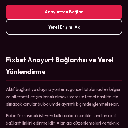
Anayurttan Bağlan
Yerel Erişimi Aç
Fixbet Anayurt Bağlantısı ve Yerel
Yönlendirme
Aktif bağlantıya ulaşma yöntemi, güncel tutulan adres bilgisi
ve alternatif erişim kanalı olmak üzere üç temel başlıkta ele
alınacak konular bu bölümde ayrıntılı biçimde işlenmektedir.
Fixbet'e ulaşmak isteyen kullanıcılar öncelikle sunulan aktif
bağlantı linkini edinmelidir. Alan adı düzenlemeleri ve teknik