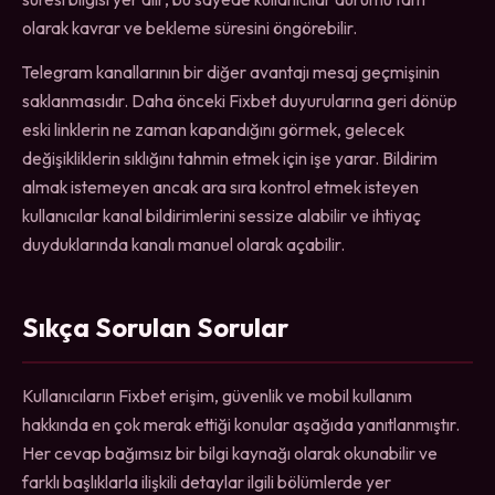
olarak kavrar ve bekleme süresini öngörebilir.
Telegram kanallarının bir diğer avantajı mesaj geçmişinin
saklanmasıdır. Daha önceki Fixbet duyurularına geri dönüp
eski linklerin ne zaman kapandığını görmek, gelecek
değişikliklerin sıklığını tahmin etmek için işe yarar. Bildirim
almak istemeyen ancak ara sıra kontrol etmek isteyen
kullanıcılar kanal bildirimlerini sessize alabilir ve ihtiyaç
duyduklarında kanalı manuel olarak açabilir.
Sıkça Sorulan Sorular
Kullanıcıların Fixbet erişim, güvenlik ve mobil kullanım
hakkında en çok merak ettiği konular aşağıda yanıtlanmıştır.
Her cevap bağımsız bir bilgi kaynağı olarak okunabilir ve
farklı başlıklarla ilişkili detaylar ilgili bölümlerde yer