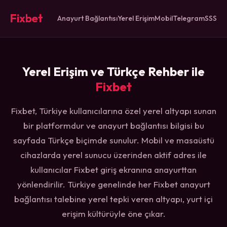
Fixbet
Anayurt Bağlantısı
Yerel Erişim
Mobil
Telegram
SSS
Yerel Erişim ve Türkçe Rehber ile
Fixbet
Fixbet, Türkiye kullanıcılarına özel yerel altyapı sunan
bir platformdur ve anayurt bağlantısı bilgisi bu
sayfada Türkçe biçimde sunulur. Mobil ve masaüstü
cihazlarda yerel sunucu üzerinden aktif adres ile
kullanıcılar Fixbet giriş ekranına anayurttan
yönlendirilir. Türkiye genelinde her Fixbet anayurt
bağlantısı talebine yerel tepki veren altyapı, yurt içi
erişim kültürüyle öne çıkar.