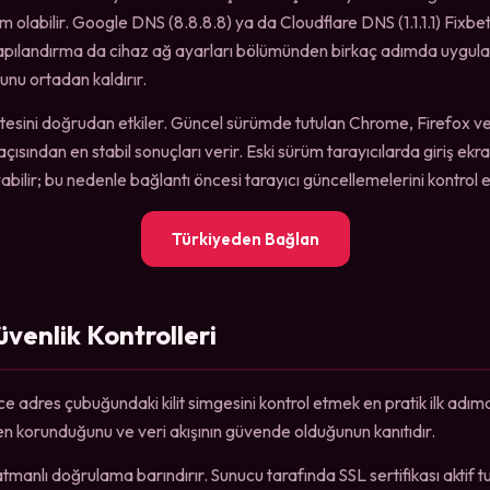
labilir. Google DNS (8.8.8.8) ya da Cloudflare DNS (1.1.1.1) Fixbet k
ki yapılandırma da cihaz ağ ayarları bölümünden birkaç adımda uygula
unu ortadan kaldırır.
alitesini doğrudan etkiler. Güncel sürümde tutulan Chrome, Firefox ve
ısından en stabil sonuçları verir. Eski sürüm tarayıcılarda giriş ekra
ir; bu nedenle bağlantı öncesi tarayıcı güncellemelerini kontrol e
Türkiyeden Bağlan
üvenlik Kontrolleri
 adres çubuğundaki kilit simgesini kontrol etmek en pratik ilk adımd
en korunduğunu ve veri akışının güvende olduğunun kanıtıdır.
atmanlı doğrulama barındırır. Sunucu tarafında SSL sertifikası aktif tut