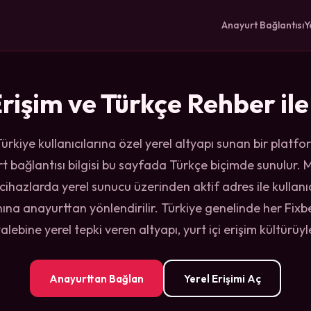
Anayurt Bağlantısı
Y
Erişim ve Türkçe Rehber il
Türkiye kullanıcılarına özel yerel altyapı sunan bir platf
t bağlantısı bilgisi bu sayfada Türkçe biçimde sunulur. M
ihazlarda yerel sunucu üzerinden aktif adres ile kullanıc
nına anayurttan yönlendirilir. Türkiye genelinde her Fix
talebine yerel tepki veren altyapı, yurt içi erişim kültürüyl
Anayurttan Bağlan
Yerel Erişimi Aç