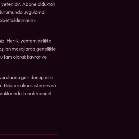
 yeterlidir. Abone olduktan
esi durumunda uygulama
xbet bildirimlerini
z. Her iki yöntem birlikte
laşılan mesajlarda genellikle
umu tam olarak kavrar ve
yurularına geri dönüp eski
ar. Bildirim almak istemeyen
duyduklarında kanalı manuel