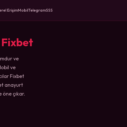
erel Erişim
Mobil
Telegram
SSS
e
Fixbet
ormdur ve
obil ve
ılar Fixbet
bet anayurt
e öne çıkar.