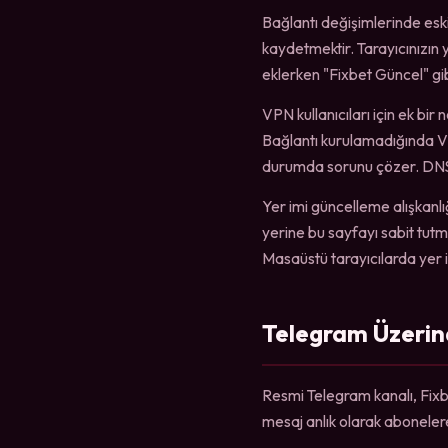
Bağlantı değişimlerinde eski
kaydetmektir. Tarayıcınızın 
eklerken "Fixbet Güncel" gibi
VPN kullanıcıları için ek bir
Bağlantı kurulamadığında V
durumda sorunu çözer. DNS 
Yer imi güncelleme alışkanl
yerine bu sayfayı sabit tutma
Masaüstü tarayıcılarda yer i
Telegram Üzerin
Resmi Telegram kanalı, Fixbe
mesaj anlık olarak abonelere