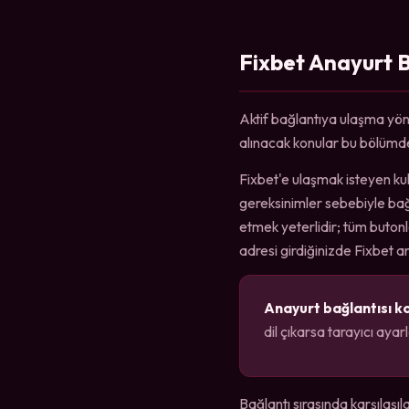
Fixbet Anayurt B
Aktif bağlantıya ulaşma yönt
alınacak konular bu bölümde 
Fixbet'e ulaşmak isteyen kull
gereksinimler sebebiyle bağla
etmek yeterlidir; tüm butonl
adresi girdiğinizde Fixbet an
Anayurt bağlantısı ko
dil çıkarsa tarayıcı ayar
Bağlantı sırasında karşılaşı