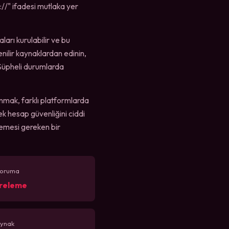
s://" ifadesi mutlaka yer
aları kurulabilir ve bu
enilir kaynaklardan edinin,
. Şüpheli durumlarda
ınmak, farklı platformlarda
ek hesap güvenliğini ciddi
lmemesi gereken bir
 Koruma
freleme
aynak