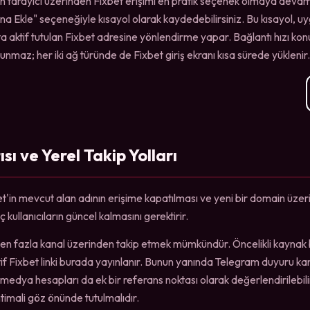
udan tarayıcı üzerinden Fixbet erişimi en pratik seçenek olmaya deva
ana Ekle" seçeneğiyle kısayol olarak kaydedebilirsiniz. Bu kısayol,
a aktif tutulan Fixbet adresine yönlendirme yapar. Bağlantı hızı ko
lunmaz; her iki ağ türünde de Fixbet giriş ekranı kısa sürede yüklenir.
ı ve Yerel Takip Yolları
t'in mevcut alan adının erişime kapatılması ve yeni bir domain üz
 kullanıcıların güncel kalmasını gerektirir.
den fazla kanal üzerinden takip etmek mümkündür. Öncelikli kaynak 
f Fixbet linki burada yayınlanır. Bunun yanında Telegram duyuru kana
edya hesapları da ek bir referans noktası olarak değerlendirilebi
timali göz önünde tutulmalıdır.