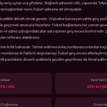
 alışverişi uçtan uca şifrelenir. Bağlantı adresinin URL yapısında "http
yan bağlantılar resmi Fixbet adresine ait olmayabilir.
 özellikle dikkatli olmak gerekir. Orijinaline benzeyen sahte giriş sayf
ni ele geçirmek amacıyla tasarlanır. Fixbet bağlantısını her zaman güv
 alın ve adres çubuğundaki alan adı yazımını giriş öncesi kontrol edin
arı referans alabilirsiniz.
irinin kritik halkasıdır. Tahmin edilmesi kolay kombinasyonlardan kaç
e mümkünse iki faktörlü doğrulamayı Fixbet giriş öncesi etkinleştirm
ayıtlı parolaların düzenli aralıklarla gözden geçirilmesi de ihmal edi
rotokol
Yerel Veri
PS / SSL
256-bit Şi
t Doğrulama
Türkçe K