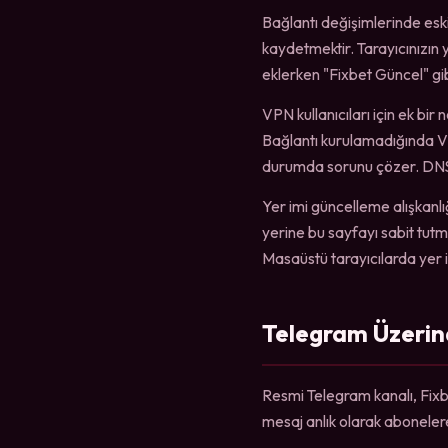
Bağlantı değişimlerinde eski
kaydetmektir. Tarayıcınızın 
eklerken "Fixbet Güncel" gibi
VPN kullanıcıları için ek bir
Bağlantı kurulamadığında V
durumda sorunu çözer. DNS 
Yer imi güncelleme alışkanl
yerine bu sayfayı sabit tutma
Masaüstü tarayıcılarda yer i
Telegram Üzerin
Resmi Telegram kanalı, Fixbe
mesaj anlık olarak abonelere