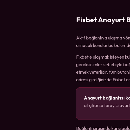
Fixbet Anayurt B
Aktif bağlantıya ulaşma yönt
alınacak konular bu bölümde 
Fixbet'e ulaşmak isteyen kull
gereksinimler sebebiyle bağla
etmek yeterlidir; tüm butonl
adresi girdiğinizde Fixbet an
Anayurt bağlantısı ko
dil çıkarsa tarayıcı ayar
Bağlantı sırasında karşılaşı