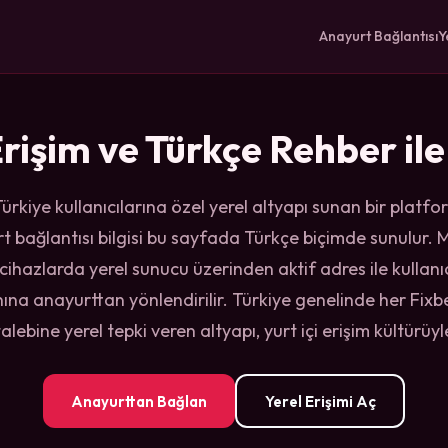
Anayurt Bağlantısı
Y
Erişim ve Türkçe Rehber il
Türkiye kullanıcılarına özel yerel altyapı sunan bir platf
t bağlantısı bilgisi bu sayfada Türkçe biçimde sunulur. M
ihazlarda yerel sunucu üzerinden aktif adres ile kullanıc
nına anayurttan yönlendirilir. Türkiye genelinde her Fix
talebine yerel tepki veren altyapı, yurt içi erişim kültürüyl
Anayurttan Bağlan
Yerel Erişimi Aç