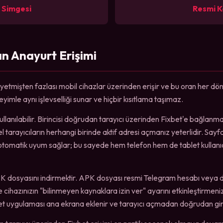
t Simgesi
Resmi K
n Anayurt Erişimi
de yetmişten fazlası mobil cihazlar üzerinden erişir ve bu oran her
imle aynı işlevselliği sunar ve hiçbir kısıtlama taşımaz.
 kullanılabilir. Birincisi doğrudan tarayıcı üzerinden Fixbet'e bağlan
 tarayıcıların herhangi birinde aktif adresi açmanız yeterlidir. Say
otomatik uyum sağlar; bu sayede hem telefon hem de tablet kullanıc
APK dosyasını indirmektir. APK dosyası resmi Telegram hesabı veya du
e cihazınızın "bilinmeyen kaynaklara izin ver" ayarını etkinleştirmeni
 uygulaması ana ekrana eklenir ve tarayıcı açmadan doğrudan giriş 