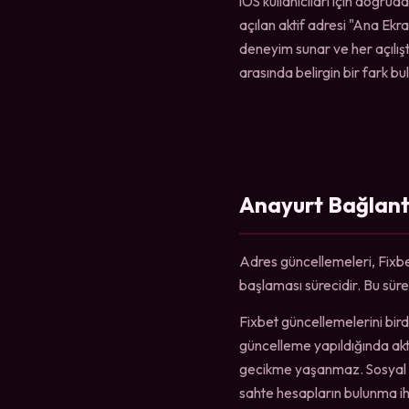
iOS kullanıcıları için doğr
açılan aktif adresi "Ana Ekr
deneyim sunar ve her açılışt
arasında belirgin bir fark bu
Anayurt Bağlantıs
Adres güncellemeleri, Fixbe
başlaması sürecidir. Bu süreç
Fixbet güncellemelerini bir
güncelleme yapıldığında akti
gecikme yaşanmaz. Sosyal m
sahte hesapların bulunma ih