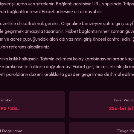
 alışverişi uçtan uca şifrelenir. Bağlantı adresinin URL yapısında "http
yan bağlantılar resmi Fixbet adresine ait olmayabilir.
 özellikle dikkatli olmak gerekir. Orijinaline benzeyen sahte giriş sayf
ni ele geçirmek amacıyla tasarlanır. Fixbet bağlantısını her zaman güv
 alın ve adres çubuğundaki alan adı yazımını giriş öncesi kontrol edin
arı referans alabilirsiniz.
irinin kritik halkasıdır. Tahmin edilmesi kolay kombinasyonlardan kaç
e mümkünse iki faktörlü doğrulamayı Fixbet giriş öncesi etkinleştirm
ayıtlı parolaların düzenli aralıklarla gözden geçirilmesi de ihmal edi
rotokol
Yerel Veri
PS / SSL
256-bit Şi
t Doğrulama
Türkçe K