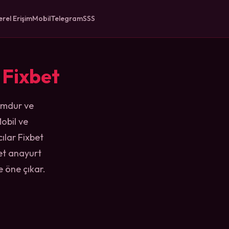
erel Erişim
Mobil
Telegram
SSS
e
Fixbet
ormdur ve
obil ve
ılar Fixbet
bet anayurt
e öne çıkar.