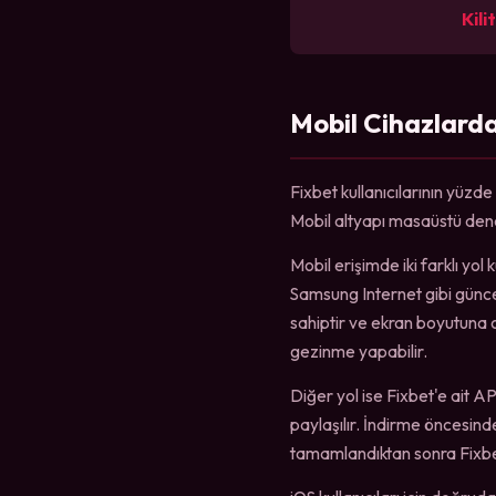
Kili
Mobil Cihazlarda
Fixbet kullanıcılarının yüz
Mobil altyapı masaüstü deney
Mobil erişimde iki farklı yol
Samsung Internet gibi güncel
sahiptir ve ekran boyutuna 
gezinme yapabilir.
Diğer yol ise Fixbet'e ait 
paylaşılır. İndirme öncesind
tamamlandıktan sonra Fixbet