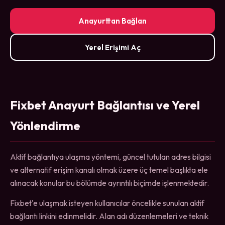
Anayurttan Bağlan
Yerel Erişimi Aç
Fixbet Anayurt Bağlantısı ve Yerel
Yönlendirme
Aktif bağlantıya ulaşma yöntemi, güncel tutulan adres bilgisi
ve alternatif erişim kanalı olmak üzere üç temel başlıkta ele
alınacak konular bu bölümde ayrıntılı biçimde işlenmektedir.
Fixbet'e ulaşmak isteyen kullanıcılar öncelikle sunulan aktif
bağlantı linkini edinmelidir. Alan adı düzenlemeleri ve teknik