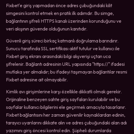
Fixbet'e giriş yapmadan önce adres çubuğundaki kilit
simgesini kontrol etmek en pratik ilk adımdır. Bu simge,
bağlantının şifreli HTTPS kanalı üzerinden korunduğunu ve
veri akışının güvende olduğunun kanıtıdır.
Güvenli giriş süreci birkaç katmanlı doğrulama barındırır.
Sunucu tarafında SSL sertifikası aktif tutulur ve kullanıcı ile
Fixbet giriş ekranı arasındaki bilgi alışverişi uçtan uca
şifrelenir. Bağlantı adresinin URL yapısında "https://" ifadesi
mutlaka yer almalıdır; bu ifadeyi taşımayan bağlantılar resmi
Fixbet adresine ait olmayabilir.
Kimlik avı girişimlerine karşı özellikle dikkatli olmak gerekir.
Orijinaline benzeyen sahte giriş sayfaları kurulabilir ve bu
sayfalar kullanıcı bilgilerini ele geçirmek amacıyla tasarlanır.
Fixbet bağlantısını her zaman güvenilir kaynaklardan edinin,
tarayıcı uyarılarını dikkate alın ve adres çubuğundaki alan adı
yazımını giriş öncesi kontrol edin. Şüpheli durumlarda