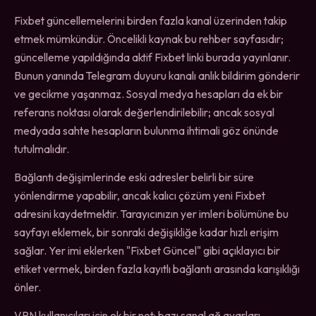
Fixbet güncellemelerini birden fazla kanal üzerinden takip
etmek mümkündür. Öncelikli kaynak bu rehber sayfasıdır;
güncelleme yapıldığında aktif Fixbet linki burada yayınlanır.
Bunun yanında Telegram duyuru kanalı anlık bildirim gönderir
ve gecikme yaşanmaz. Sosyal medya hesapları da ek bir
referans noktası olarak değerlendirilebilir; ancak sosyal
medyada sahte hesapların bulunma ihtimali göz önünde
tutulmalıdır.
Bağlantı değişimlerinde eski adresler belirli bir süre
yönlendirme yapabilir, ancak kalıcı çözüm yeni Fixbet
adresini kaydetmektir. Tarayıcınızın yer imleri bölümüne bu
sayfayı eklemek, bir sonraki değişikliğe kadar hızlı erişim
sağlar. Yer imi eklerken "Fixbet Güncel" gibi açıklayıcı bir
etiket vermek, birden fazla kayıtlı bağlantı arasında karışıklığı
önler.
VPN kullanıcıları için ek bir not: bazı sanal ağ ayarları