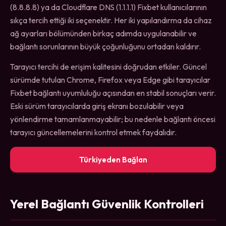
(8.8.8.8) ya da Cloudflare DNS (1.1.1.1) Fixbet kullanıcılarının
sıkça tercih ettiği iki seçenektir. Her iki yapılandırma da cihaz
ağ ayarları bölümünden birkaç adımda uygulanabilir ve
bağlantı sorunlarının büyük çoğunluğunu ortadan kaldırır.
Tarayıcı tercihi de erişim kalitesini doğrudan etkiler. Güncel
sürümde tutulan Chrome, Firefox veya Edge gibi tarayıcılar
Fixbet bağlantı uyumluluğu açısından en stabil sonuçları verir.
Eski sürüm tarayıcılarda giriş ekranı bozulabilir veya
yönlendirme tamamlanmayabilir; bu nedenle bağlantı öncesi
tarayıcı güncellemelerini kontrol etmek faydalıdır.
Türkiyeden Bağlan
Yerel Bağlantı Güvenlik Kontrolleri