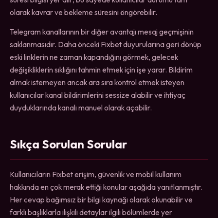
olarak kavrar ve bekleme süresini öngörebilir.
Telegram kanallarının bir diğer avantajı mesaj geçmişinin
saklanmasıdır. Daha önceki Fixbet duyurularına geri dönüp
eski linklerin ne zaman kapandığını görmek, gelecek
değişikliklerin sıklığını tahmin etmek için işe yarar. Bildirim
almak istemeyen ancak ara sıra kontrol etmek isteyen
kullanıcılar kanal bildirimlerini sessize alabilir ve ihtiyaç
duyduklarında kanalı manuel olarak açabilir.
Sıkça Sorulan Sorular
Kullanıcıların Fixbet erişim, güvenlik ve mobil kullanım
hakkında en çok merak ettiği konular aşağıda yanıtlanmıştır.
Her cevap bağımsız bir bilgi kaynağı olarak okunabilir ve
farklı başlıklarla ilişkili detaylar ilgili bölümlerde yer