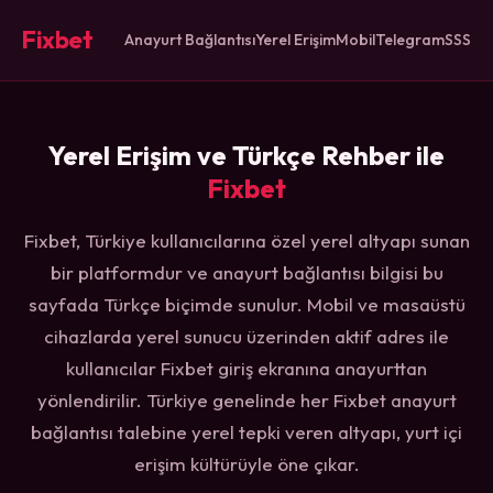
Fixbet
Anayurt Bağlantısı
Yerel Erişim
Mobil
Telegram
SSS
Yerel Erişim ve Türkçe Rehber ile
Fixbet
Fixbet, Türkiye kullanıcılarına özel yerel altyapı sunan
bir platformdur ve anayurt bağlantısı bilgisi bu
sayfada Türkçe biçimde sunulur. Mobil ve masaüstü
cihazlarda yerel sunucu üzerinden aktif adres ile
kullanıcılar Fixbet giriş ekranına anayurttan
yönlendirilir. Türkiye genelinde her Fixbet anayurt
bağlantısı talebine yerel tepki veren altyapı, yurt içi
erişim kültürüyle öne çıkar.