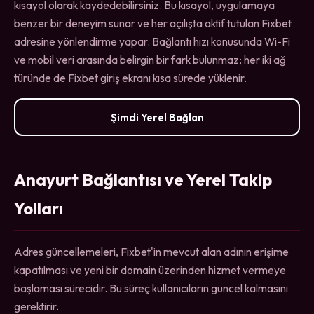
kısayol olarak kaydedebilirsiniz. Bu kısayol, uygulamaya
benzer bir deneyim sunar ve her açılışta aktif tutulan Fixbet
adresine yönlendirme yapar. Bağlantı hızı konusunda Wi-Fi
ve mobil veri arasında belirgin bir fark bulunmaz; her iki ağ
türünde de Fixbet giriş ekranı kısa sürede yüklenir.
Şimdi Yerel Bağlan
Anayurt Bağlantısı ve Yerel Takip
Yolları
Adres güncellemeleri, Fixbet'in mevcut alan adının erişime
kapatılması ve yeni bir domain üzerinden hizmet vermeye
başlaması sürecidir. Bu süreç kullanıcıların güncel kalmasını
gerektirir.