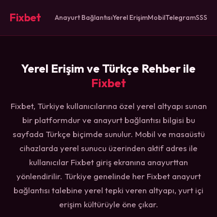
Fixbet
Anayurt Bağlantısı
Yerel Erişim
Mobil
Telegram
SSS
Yerel Erişim ve Türkçe Rehber ile
Fixbet
Fixbet, Türkiye kullanıcılarına özel yerel altyapı sunan
bir platformdur ve anayurt bağlantısı bilgisi bu
sayfada Türkçe biçimde sunulur. Mobil ve masaüstü
cihazlarda yerel sunucu üzerinden aktif adres ile
kullanıcılar Fixbet giriş ekranına anayurttan
yönlendirilir. Türkiye genelinde her Fixbet anayurt
bağlantısı talebine yerel tepki veren altyapı, yurt içi
erişim kültürüyle öne çıkar.