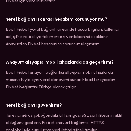
Fixbet için yerel hızı artırır.
Yerel bağlantı sonrası hesabım korunuyor mu?
Evet, Fixbet yerel bağlantı sırasında hesap bilgileri, kullanıcı
adı, şifre ve bakiye tek merkezi veritabanında saklanır.
Anayurttan Fixbet hesabınıza sorunsuz ulaşırsınız.
Anayurt altyapısı mobil cihazlarda da geçerli mi?
Evet, Fixbet anayurt bağlantısı altyapısı mobil cihazlarda
masaüstüyle aynı yerel deneyimi sunar. Mobil tarayıcıdan
Fixbet bağlantısı Türkçe olarak çalışır.
Yerel bağlantı güvenli mi?
Tarayıcı adres çubuğundaki kilit simgesi SSL sertifikasının aktif
olduğunu gösterir. Fixbet anayurt bağlantısı HTTPS
protokolüyle sunulur ve veri iletimi şifreli tutulur.