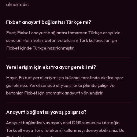
almaktadır.
Fixbet anayurt bağlantısı Türkçe mi?
Evet, Fixbet anayurt bağlantısı tamamen Türkçe arayüzle
sunulur. Her metin, buton ve bildirim Türk kullanıcılar için
Fixbet içinde Türkçe hazırlanmıştır.
Yerel erişim için ekstra ayar gerekli mi?
Hayır, Fixbet yerel erişim için kullanıcı tarafında ekstra ayar
gerekmez. Yerel sunucu altyapısı arka planda çalışır ve
butonlar Fixbet için otomatik anayurt yönlendirir.
Anayurt bağlantısı yavaş çalışırsa?
Anayurt bağlantısı yavaşsa yerel DNS sunucusu (örneğin
Turkcell veya Türk Telekom) kullanmayı deneyebilirsiniz. Bu