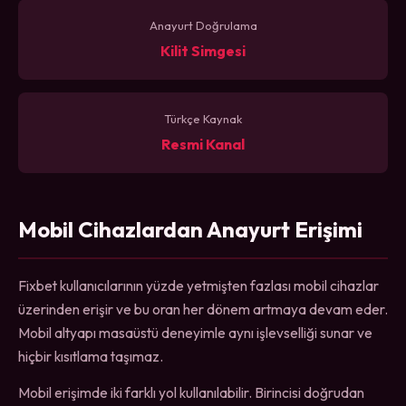
Anayurt Doğrulama
Kilit Simgesi
Türkçe Kaynak
Resmi Kanal
Mobil Cihazlardan Anayurt Erişimi
Fixbet kullanıcılarının yüzde yetmişten fazlası mobil cihazlar
üzerinden erişir ve bu oran her dönem artmaya devam eder.
Mobil altyapı masaüstü deneyimle aynı işlevselliği sunar ve
hiçbir kısıtlama taşımaz.
Mobil erişimde iki farklı yol kullanılabilir. Birincisi doğrudan