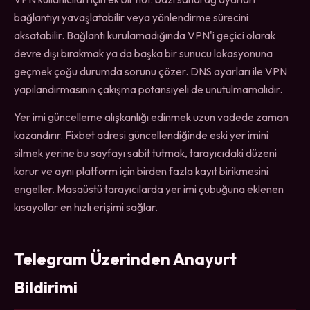
bağlantıyı yavaşlatabilir veya yönlendirme sürecini
aksatabilir. Bağlantı kurulamadığında VPN'i geçici olarak
devre dışı bırakmak ya da başka bir sunucu lokasyonuna
geçmek çoğu durumda sorunu çözer. DNS ayarları ile VPN
yapılandırmasının çakışma potansiyeli de unutulmamalıdır.
Yer imi güncelleme alışkanlığı edinmek uzun vadede zaman
kazandırır. Fixbet adresi güncellendiğinde eski yer imini
silmek yerine bu sayfayı sabit tutmak, tarayıcıdaki düzeni
korur ve aynı platform için birden fazla kayıt birikmesini
engeller. Masaüstü tarayıcılarda yer imi çubuğuna eklenen
kısayollar en hızlı erişimi sağlar.
Telegram Üzerinden Anayurt
Bildirimi