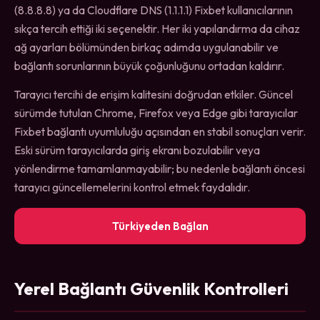
(8.8.8.8) ya da Cloudflare DNS (1.1.1.1) Fixbet kullanıcılarının
sıkça tercih ettiği iki seçenektir. Her iki yapılandırma da cihaz
ağ ayarları bölümünden birkaç adımda uygulanabilir ve
bağlantı sorunlarının büyük çoğunluğunu ortadan kaldırır.
Tarayıcı tercihi de erişim kalitesini doğrudan etkiler. Güncel
sürümde tutulan Chrome, Firefox veya Edge gibi tarayıcılar
Fixbet bağlantı uyumluluğu açısından en stabil sonuçları verir.
Eski sürüm tarayıcılarda giriş ekranı bozulabilir veya
yönlendirme tamamlanmayabilir; bu nedenle bağlantı öncesi
tarayıcı güncellemelerini kontrol etmek faydalıdır.
Türkiyeden Bağlan
Yerel Bağlantı Güvenlik Kontrolleri