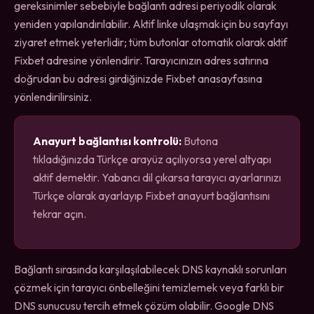
gereksinimler sebebiyle bağlantı adresi periyodik olarak
yeniden yapılandırılabilir. Aktif linke ulaşmak için bu sayfayı
ziyaret etmek yeterlidir; tüm butonlar otomatik olarak aktif
Fixbet adresine yönlendirir. Tarayıcınızın adres satırına
doğrudan bu adresi girdiğinizde Fixbet anasayfasına
yönlendirilirsiniz.
Anayurt bağlantısı kontrolü:
Butona
tıkladığınızda Türkçe arayüz açılıyorsa yerel altyapı
aktif demektir. Yabancı dil çıkarsa tarayıcı ayarlarınızı
Türkçe olarak ayarlayıp Fixbet anayurt bağlantısını
tekrar açın.
Bağlantı sırasında karşılaşılabilecek DNS kaynaklı sorunları
çözmek için tarayıcı önbelleğini temizlemek veya farklı bir
DNS sunucusu tercih etmek çözüm olabilir. Google DNS