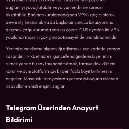
bağlantıyı yavaşlatabilir veya yönlendirme sürecini
aksatabilir. Bağlantı kurulamadığında VPN'i geçici olarak
devre dışı bırakmak ya da başka bir sunucu lokasyonuna
geçmek çoğu durumda sorunu çözer. DNS ayarları ile VPN
yapılandırmasının çakışma potansiyeli de unutulmamalıdır.
Yer imi güncelleme alışkanlığı edinmek uzun vadede zaman
kazandırır. Fixbet adresi güncellendiğinde eski yer imini
silmek yerine bu sayfayı sabit tutmak, tarayıcıdaki düzeni
korur ve aynı platform için birden fazla kayıt birikmesini
engeller. Masaüstü tarayıcılarda yer imi çubuğuna eklenen
kısayollar en hızlı erişimi sağlar.
Telegram Üzerinden Anayurt
Bildirimi