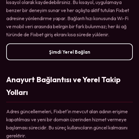
kısayol olarak kaydedebilirsiniz. Bu kısayol, uygulamaya
benzer bir deneyim sunar ve her açılışta aktif tutulan Fixbet
adresine yönlendirme yapar. Bağlantı hızı konusunda Wi-Fi
ve mobil veri arasında belirgin bir fark bulunmaz; her iki ağ
türünde de Fixbet giriş ekranı kısa sürede yüklenir.
Şimdi Yerel Bağlan
Anayurt Bağlantısı ve Yerel Takip
Yolları
Adres güncellemeleri, Fixbet'in mevcut alan adının erişime
kapatılması ve yeni bir domain üzerinden hizmet vermeye
başlaması sürecidir. Bu süreç kullanıcıların güncel kalmasını
gerektirir.