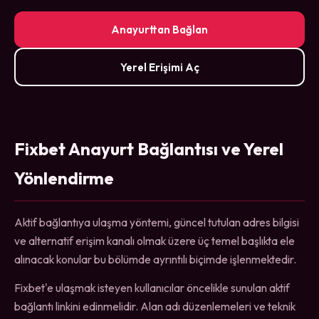
Anayurttan Bağlan
Yerel Erişimi Aç
Fixbet Anayurt Bağlantısı ve Yerel
Yönlendirme
Aktif bağlantıya ulaşma yöntemi, güncel tutulan adres bilgisi
ve alternatif erişim kanalı olmak üzere üç temel başlıkta ele
alınacak konular bu bölümde ayrıntılı biçimde işlenmektedir.
Fixbet'e ulaşmak isteyen kullanıcılar öncelikle sunulan aktif
bağlantı linkini edinmelidir. Alan adı düzenlemeleri ve teknik