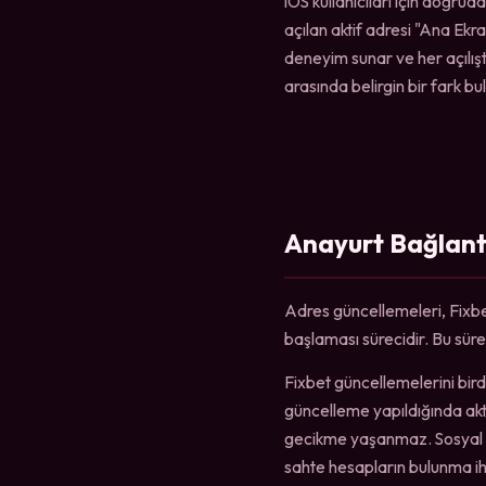
iOS kullanıcıları için doğr
açılan aktif adresi "Ana Ekr
deneyim sunar ve her açılışt
arasında belirgin bir fark bu
Anayurt Bağlantıs
Adres güncellemeleri, Fixbe
başlaması sürecidir. Bu süreç
Fixbet güncellemelerini bir
güncelleme yapıldığında akti
gecikme yaşanmaz. Sosyal m
sahte hesapların bulunma ih