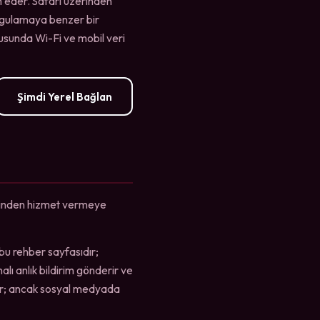
m eder. Safari üzerinden
 uygulamaya benzer bir
nusunda Wi-Fi ve mobil veri
Şimdi Yerel Bağlan
erinden hizmet vermeye
bu rehber sayfasıdır;
lı anlık bildirim gönderir ve
lir; ancak sosyal medyada