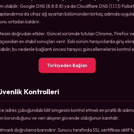
labilir. Google DNS (8.8.8.8) ya da Cloudflare DNS (1.1.1.1) Fixbet k
ki yapılandırma da cihaz ağ ayarları bölümünden birkaç adımda uygula
unu ortadan kaldırır.
alitesini doğrudan etkiler. Güncel sürümde tutulan Chrome, Firefox ve
ısından en stabil sonuçları verir. Eski sürüm tarayıcılarda giriş ekra
ir; bu nedenle bağlantı öncesi tarayıcı güncellemelerini kontrol e
Türkiyeden Bağlan
üvenlik Kontrolleri
 adres çubuğundaki kilit simgesini kontrol etmek en pratik ilk adımd
en korunduğunu ve veri akışının güvende olduğunun kanıtıdır.
atmanlı doğrulama barındırır. Sunucu tarafında SSL sertifikası aktif tut