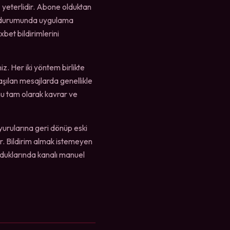
 yeterlidir. Abone olduktan
esi durumunda uygulama
xbet bildirimlerini
z. Her iki yöntem birlikte
laşılan mesajlarda genellikle
umu tam olarak kavrar ve
yurularına geri dönüp eski
ar. Bildirim almak istemeyen
duyduklarında kanalı manuel