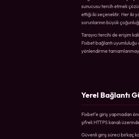
sunucusu tercih etmek çözüm o
ettiği iki seçenektir. Her i
sorunlarının büyük çoğunluğ
Tarayıcı tercihi de erişim k
Fixbet bağlantı uyumluluğu aç
yönlendirme tamamlanmayabil
Yerel Bağlantı G
Fixbet'e giriş yapmadan önce
şifreli HTTPS kanalı üzerind
Güvenli giriş süreci birkaç k