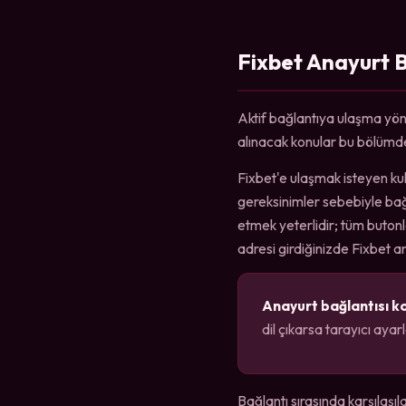
Fixbet Anayurt B
Aktif bağlantıya ulaşma yönt
alınacak konular bu bölümde 
Fixbet'e ulaşmak isteyen kull
gereksinimler sebebiyle bağla
etmek yeterlidir; tüm butonl
adresi girdiğinizde Fixbet an
Anayurt bağlantısı ko
dil çıkarsa tarayıcı ayar
Bağlantı sırasında karşılaşı