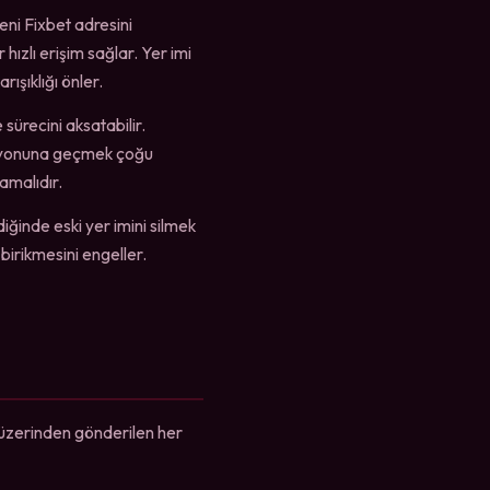
eni Fixbet adresini
hızlı erişim sağlar. Yer imi
rışıklığı önler.
 sürecini aksatabilir.
kasyonuna geçmek çoğu
amalıdır.
ğinde eski yer imini silmek
birikmesini engeller.
l üzerinden gönderilen her