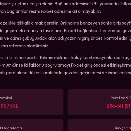
 alışverişi uçtan uca şifrelenir. Bağlantı adresinin URL yapısında "http
yan bağlantılar resmi Fixbet adresine ait olmayabilir.
 özellikle dikkatli olmak gerekir. Orijinaline benzeyen sahte giriş sayf
ni ele geçirmek amacıyla tasarlanır. Fixbet bağlantısını her zaman güv
 alın ve adres çubuğundaki alan adı yazımını giriş öncesi kontrol edin
arı referans alabilirsiniz.
irinin kritik halkasıdır. Tahmin edilmesi kolay kombinasyonlardan kaç
e mümkünse iki faktörlü doğrulamayı Fixbet giriş öncesi etkinleştirm
ayıtlı parolaların düzenli aralıklarla gözden geçirilmesi de ihmal edi
rotokol
Yerel Veri
PS / SSL
256-bit Şi
t Doğrulama
Türkçe K