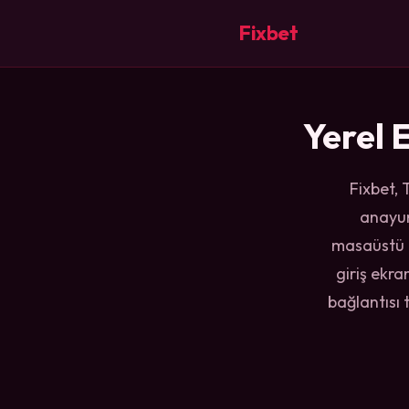
Fixbet
Yerel 
Fixbet, 
anayur
masaüstü c
giriş ekra
bağlantısı 