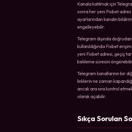
Kanala katılmak için Telegr
sonra her yeni Fixbet adres
ayarlarından kanalın bildirim
engelleyebilir.
Telegram dışında doğrudan bu 
kullanıldığında Fixbet erişim
yeni Fixbet adresi, geçiş tar
bekleme süresini öngörebilir
Telegram kanallarının bir d
linklerin ne zaman kapandığı
ancak ara sıra kontrol etmek 
olarak açabilir.
Sıkça Sorulan So