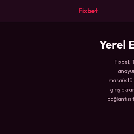
Fixbet
Yerel 
Fixbet, 
anayur
masaüstü c
giriş ekra
bağlantısı 