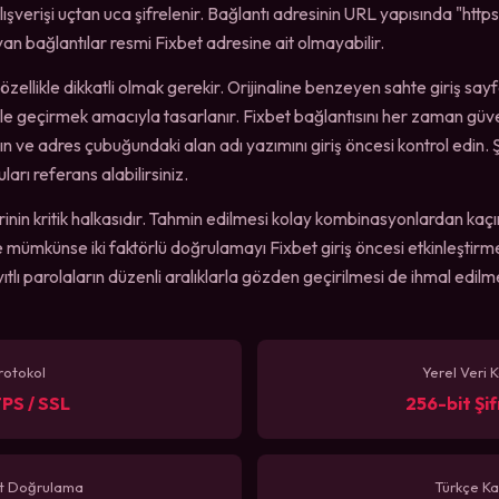
 alışverişi uçtan uca şifrelenir. Bağlantı adresinin URL yapısında "http
yan bağlantılar resmi Fixbet adresine ait olmayabilir.
 özellikle dikkatli olmak gerekir. Orijinaline benzeyen sahte giriş sayf
ni ele geçirmek amacıyla tasarlanır. Fixbet bağlantısını her zaman güv
 alın ve adres çubuğundaki alan adı yazımını giriş öncesi kontrol edin
arı referans alabilirsiniz.
irinin kritik halkasıdır. Tahmin edilmesi kolay kombinasyonlardan kaç
e mümkünse iki faktörlü doğrulamayı Fixbet giriş öncesi etkinleştirm
ayıtlı parolaların düzenli aralıklarla gözden geçirilmesi de ihmal edi
rotokol
Yerel Veri
PS / SSL
256-bit Şi
t Doğrulama
Türkçe K