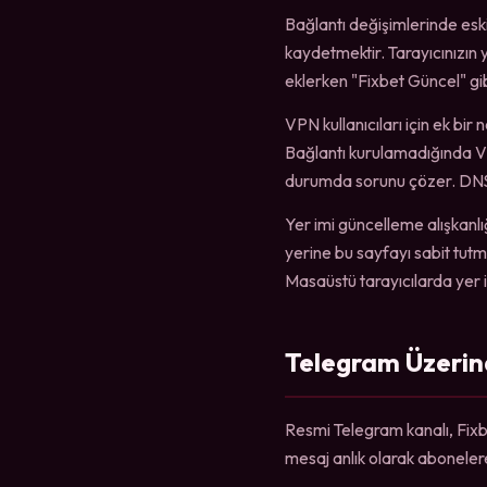
Bağlantı değişimlerinde eski
kaydetmektir. Tarayıcınızın 
eklerken "Fixbet Güncel" gibi
VPN kullanıcıları için ek bir
Bağlantı kurulamadığında V
durumda sorunu çözer. DNS 
Yer imi güncelleme alışkanl
yerine bu sayfayı sabit tutma
Masaüstü tarayıcılarda yer i
Telegram Üzerin
Resmi Telegram kanalı, Fixbe
mesaj anlık olarak abonelere