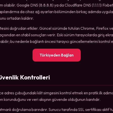
labilir. Google DNS (8.8.8.8) ya da Cloudflare DNS (1.1.1.1) Fixbet k
ki yapılandırma da cihaz ağ ayarları bölümünden birkaç adımda uygula
unu ortadan kaldırır.
alitesini doğrudan etkiler. Güncel sürümde tutulan Chrome, Firefox ve
ısından en stabil sonuçları verir. Eski sürüm tarayıcılarda giriş ekra
ir; bu nedenle bağlantı öncesi tarayıcı güncellemelerini kontrol e
Türkiyeden Bağlan
üvenlik Kontrolleri
 adres çubuğundaki kilit simgesini kontrol etmek en pratik ilk adımd
en korunduğunu ve veri akışının güvende olduğunun kanıtıdır.
atmanlı doğrulama barındırır. Sunucu tarafında SSL sertifikası aktif tut