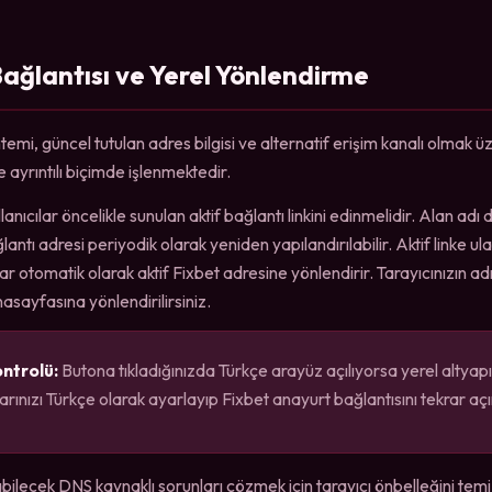
ağlantısı ve Yerel Yönlendirme
emi, güncel tutulan adres bilgisi ve alternatif erişim kanalı olmak ü
ayrıntılı biçimde işlenmektedir.
anıcılar öncelikle sunulan aktif bağlantı linkini edinmelidir. Alan adı
ntı adresi periyodik olarak yeniden yapılandırılabilir. Aktif linke ul
ar otomatik olarak aktif Fixbet adresine yönlendirir. Tarayıcınızın a
asayfasına yönlendirilirsiniz.
ntrolü:
Butona tıkladığınızda Türkçe arayüz açılıyorsa yerel altyapı
larınızı Türkçe olarak ayarlayıp Fixbet anayurt bağlantısını tekrar açı
labilecek DNS kaynaklı sorunları çözmek için tarayıcı önbelleğini te