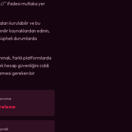
s://" ifadesi mutlaka yer
aları kurulabilir ve bu
enilir kaynaklardan edinin,
. Şüpheli durumlarda
ınmak, farklı platformlarda
ek hesap güvenliğini ciddi
lmemesi gereken bir
 Koruma
freleme
aynak