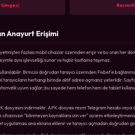
t Simgesi
Resmi K
n Anayurt Erişimi
de yetmişten fazlası mobil cihazlar üzerinden erişir ve bu oran her
imle aynı işlevselliği sunar ve hiçbir kısıtlama taşımaz.
 kullanılabilir. Birincisi doğrudan tarayıcı üzerinden Fixbet'e bağlan
 tarayıcıların herhangi birinde aktif adresi açmanız yeterlidir. Say
otomatik uyum sağlar; bu sayede hem telefon hem de tablet kullanıc
APK dosyasını indirmektir. APK dosyası resmi Telegram hesabı veya du
e cihazınızın "bilinmeyen kaynaklara izin ver" ayarını etkinleştirmeni
 uygulaması ana ekrana eklenir ve tarayıcı açmadan doğrudan giriş 