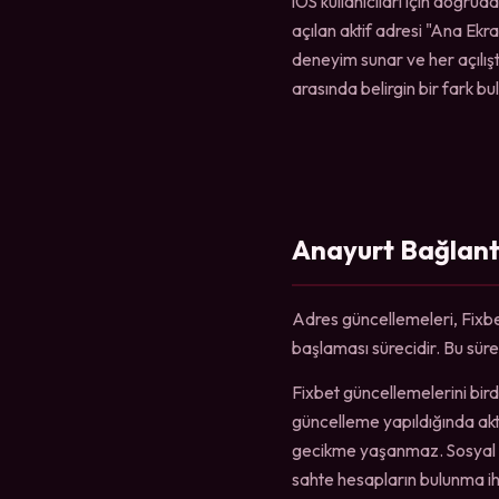
iOS kullanıcıları için doğr
açılan aktif adresi "Ana Ekr
deneyim sunar ve her açılışt
arasında belirgin bir fark bu
Anayurt Bağlantıs
Adres güncellemeleri, Fixbe
başlaması sürecidir. Bu süreç
Fixbet güncellemelerini bir
güncelleme yapıldığında akti
gecikme yaşanmaz. Sosyal m
sahte hesapların bulunma ih