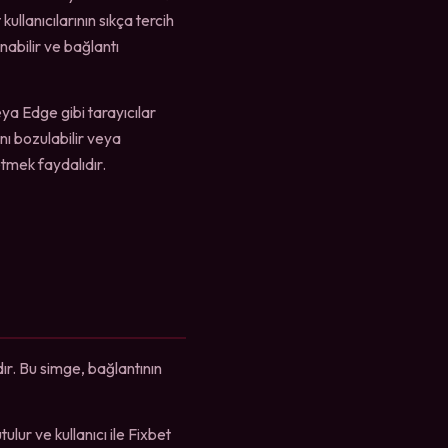
ullanıcılarının sıkça tercih
nabilir ve bağlantı
ya Edge gibi tarayıcılar
nı bozulabilir veya
tmek faydalıdır.
ır. Bu simge, bağlantının
ulur ve kullanıcı ile Fixbet