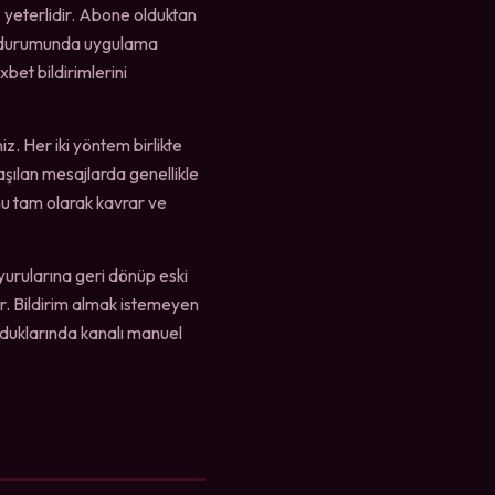
 yeterlidir. Abone olduktan
esi durumunda uygulama
xbet bildirimlerini
z. Her iki yöntem birlikte
laşılan mesajlarda genellikle
umu tam olarak kavrar ve
yurularına geri dönüp eski
ar. Bildirim almak istemeyen
duyduklarında kanalı manuel