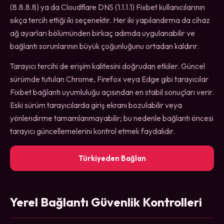
(8.8.8.8) ya da Cloudflare DNS (1.1.1.1) Fixbet kullanıcılarının
sıkça tercih ettiği iki seçenektir. Her iki yapılandırma da cihaz
ağ ayarları bölümünden birkaç adımda uygulanabilir ve
bağlantı sorunlarının büyük çoğunluğunu ortadan kaldırır.
Tarayıcı tercihi de erişim kalitesini doğrudan etkiler. Güncel
sürümde tutulan Chrome, Firefox veya Edge gibi tarayıcılar
Fixbet bağlantı uyumluluğu açısından en stabil sonuçları verir.
Eski sürüm tarayıcılarda giriş ekranı bozulabilir veya
yönlendirme tamamlanmayabilir; bu nedenle bağlantı öncesi
tarayıcı güncellemelerini kontrol etmek faydalıdır.
Türkiyeden Bağlan
Yerel Bağlantı Güvenlik Kontrolleri