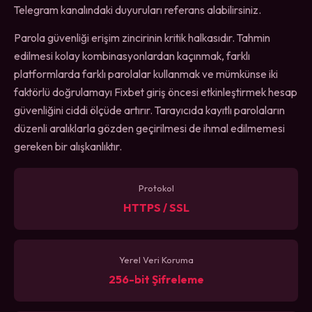
Telegram kanalındaki duyuruları referans alabilirsiniz.
Parola güvenliği erişim zincirinin kritik halkasıdır. Tahmin
edilmesi kolay kombinasyonlardan kaçınmak, farklı
platformlarda farklı parolalar kullanmak ve mümkünse iki
faktörlü doğrulamayı Fixbet giriş öncesi etkinleştirmek hesap
güvenliğini ciddi ölçüde artırır. Tarayıcıda kayıtlı parolaların
düzenli aralıklarla gözden geçirilmesi de ihmal edilmemesi
gereken bir alışkanlıktır.
Protokol
HTTPS / SSL
Yerel Veri Koruma
256-bit Şifreleme