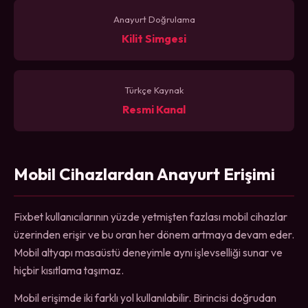
Anayurt Doğrulama
Kilit Simgesi
Türkçe Kaynak
Resmi Kanal
Mobil Cihazlardan Anayurt Erişimi
Fixbet kullanıcılarının yüzde yetmişten fazlası mobil cihazlar
üzerinden erişir ve bu oran her dönem artmaya devam eder.
Mobil altyapı masaüstü deneyimle aynı işlevselliği sunar ve
hiçbir kısıtlama taşımaz.
Mobil erişimde iki farklı yol kullanılabilir. Birincisi doğrudan