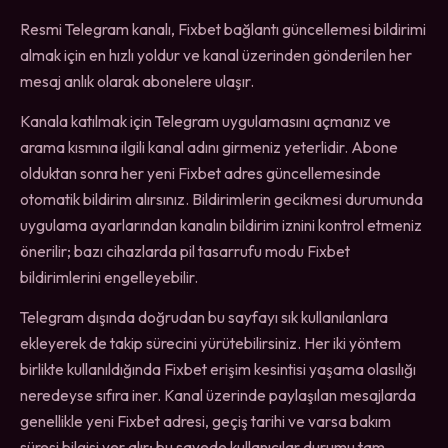
Resmi Telegram kanalı, Fixbet bağlantı güncellemesi bildirimi
almak için en hızlı yoldur ve kanal üzerinden gönderilen her
mesaj anlık olarak abonelere ulaşır.
Kanala katılmak için Telegram uygulamasını açmanız ve
arama kısmına ilgili kanal adını girmeniz yeterlidir. Abone
olduktan sonra her yeni Fixbet adres güncellemesinde
otomatik bildirim alırsınız. Bildirimlerin gecikmesi durumunda
uygulama ayarlarından kanalın bildirim iznini kontrol etmeniz
önerilir; bazı cihazlarda pil tasarrufu modu Fixbet
bildirimlerini engelleyebilir.
Telegram dışında doğrudan bu sayfayı sık kullanılanlara
ekleyerek de takip sürecini yürütebilirsiniz. Her iki yöntem
birlikte kullanıldığında Fixbet erişim kesintisi yaşama olasılığı
neredeyse sıfıra iner. Kanal üzerinde paylaşılan mesajlarda
genellikle yeni Fixbet adresi, geçiş tarihi ve varsa bakım
süresi bilgisi yer alır; bu sayede kullanıcılar durumu tam