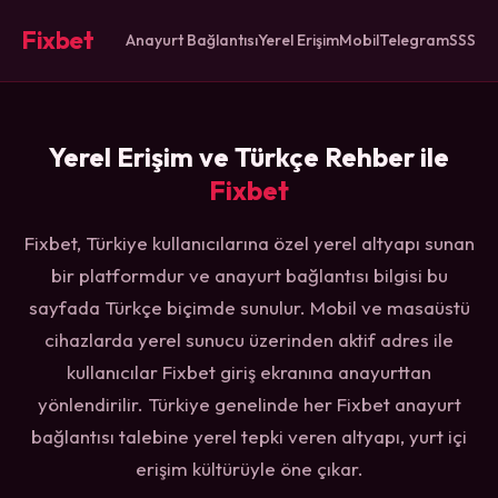
Fixbet
Anayurt Bağlantısı
Yerel Erişim
Mobil
Telegram
SSS
Yerel Erişim ve Türkçe Rehber ile
Fixbet
Fixbet, Türkiye kullanıcılarına özel yerel altyapı sunan
bir platformdur ve anayurt bağlantısı bilgisi bu
sayfada Türkçe biçimde sunulur. Mobil ve masaüstü
cihazlarda yerel sunucu üzerinden aktif adres ile
kullanıcılar Fixbet giriş ekranına anayurttan
yönlendirilir. Türkiye genelinde her Fixbet anayurt
bağlantısı talebine yerel tepki veren altyapı, yurt içi
erişim kültürüyle öne çıkar.