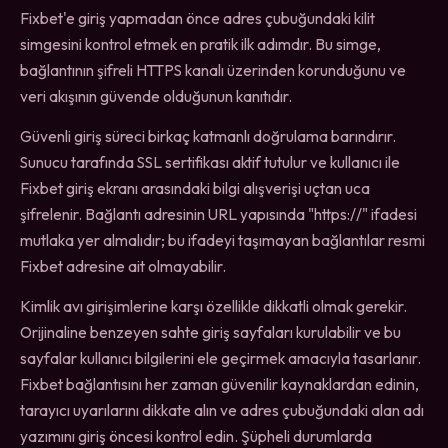
Fixbet'e giriş yapmadan önce adres çubuğundaki kilit
simgesini kontrol etmek en pratik ilk adımdır. Bu simge,
bağlantının şifreli HTTPS kanalı üzerinden korunduğunu ve
veri akışının güvende olduğunun kanıtıdır.
Güvenli giriş süreci birkaç katmanlı doğrulama barındırır.
Sunucu tarafında SSL sertifikası aktif tutulur ve kullanıcı ile
Fixbet giriş ekranı arasındaki bilgi alışverişi uçtan uca
şifrelenir. Bağlantı adresinin URL yapısında "https://" ifadesi
mutlaka yer almalıdır; bu ifadeyi taşımayan bağlantılar resmi
Fixbet adresine ait olmayabilir.
Kimlik avı girişimlerine karşı özellikle dikkatli olmak gerekir.
Orijinaline benzeyen sahte giriş sayfaları kurulabilir ve bu
sayfalar kullanıcı bilgilerini ele geçirmek amacıyla tasarlanır.
Fixbet bağlantısını her zaman güvenilir kaynaklardan edinin,
tarayıcı uyarılarını dikkate alın ve adres çubuğundaki alan adı
yazımını giriş öncesi kontrol edin. Şüpheli durumlarda