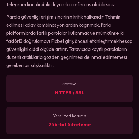
Telegram kanalındaki duyuruları referans alabilirsiniz.
Parola güvenliği erişim zincirinin kritik halkasıdır. Tahmin
edilmesi kolay kombinasyonlardan kaçınmak, farklı
platformlarda farklı parolalar kullanmak ve mümkünse iki
faktörlü doğrulamayı Fixbet giriş öncesi etkinleştirmek hesap
güvenliğini ciddi ölçüde artırır. Tarayıcıda kayıtlı parolaların
düzenli aralıklarla gözden geçirilmesi de ihmal edilmemesi
gereken bir alışkanlıktır.
Protokol
HTTPS / SSL
Yerel Veri Koruma
256-bit Şifreleme