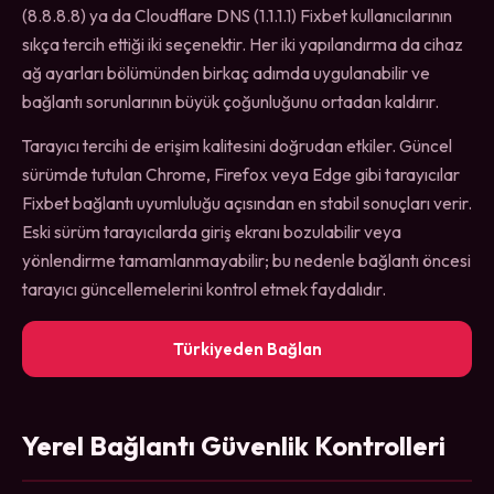
(8.8.8.8) ya da Cloudflare DNS (1.1.1.1) Fixbet kullanıcılarının
sıkça tercih ettiği iki seçenektir. Her iki yapılandırma da cihaz
ağ ayarları bölümünden birkaç adımda uygulanabilir ve
bağlantı sorunlarının büyük çoğunluğunu ortadan kaldırır.
Tarayıcı tercihi de erişim kalitesini doğrudan etkiler. Güncel
sürümde tutulan Chrome, Firefox veya Edge gibi tarayıcılar
Fixbet bağlantı uyumluluğu açısından en stabil sonuçları verir.
Eski sürüm tarayıcılarda giriş ekranı bozulabilir veya
yönlendirme tamamlanmayabilir; bu nedenle bağlantı öncesi
tarayıcı güncellemelerini kontrol etmek faydalıdır.
Türkiyeden Bağlan
Yerel Bağlantı Güvenlik Kontrolleri