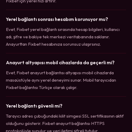
Fixbet için yerel hızı artırır.
Yerel bağlantı sonrası hesabım korunuyor mu?
Evet, Fixbet yerel bağlantı sırasında hesap bilgileri, kullanıcı
adı, şifre ve bakiye tek merkezi veritabanında saklanır.
Anayurttan Fixbet hesabınıza sorunsuz ulaşırsınız.
Anayurt altyapısı mobil cihazlarda da geçerli mi?
Evet, Fixbet anayurt bağlantısı altyapısı mobil cihazlarda
masaüstüyle aynı yerel deneyimi sunar. Mobil tarayıcıdan
Fixbet bağlantısı Türkçe olarak çalışır.
Yerel bağlantı güvenli mi?
Tarayıcı adres çubuğundaki kilit simgesi SSL sertifikasının aktif
olduğunu gösterir. Fixbet anayurt bağlantısı HTTPS
protokolüyle sunulur ve veri iletimi şifreli tutulur.