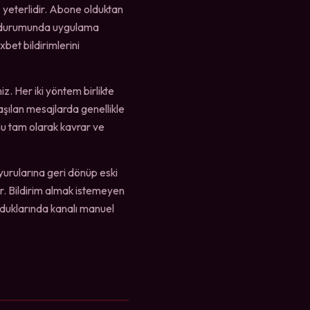
 yeterlidir. Abone olduktan
esi durumunda uygulama
xbet bildirimlerini
z. Her iki yöntem birlikte
laşılan mesajlarda genellikle
umu tam olarak kavrar ve
yurularına geri dönüp eski
ar. Bildirim almak istemeyen
duyduklarında kanalı manuel