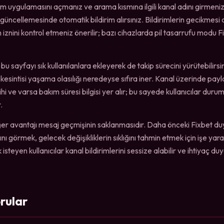
am uygulamasını açmanız ve arama kısmına ilgili kanal adını girmeniz
 güncellemesinde otomatik bildirim alırsınız. Bildirimlerin gecikm
 iznini kontrol etmeniz önerilir; bazı cihazlarda pil tasarrufu modu Fi
sayfayı sık kullanılanlara ekleyerek de takip sürecini yürütebilirsini
 kesintisi yaşama olasılığı neredeyse sıfıra iner. Kanal üzerinde pay
ihi ve varsa bakım süresi bilgisi yer alır; bu sayede kullanıcılar dur
.
iğer avantajı mesaj geçmişinin saklanmasıdır. Daha önceki Fixbet du
nı görmek, gelecek değişikliklerin sıklığını tahmin etmek için işe yar
isteyen kullanıcılar kanal bildirimlerini sessize alabilir ve ihtiyaç 
rular