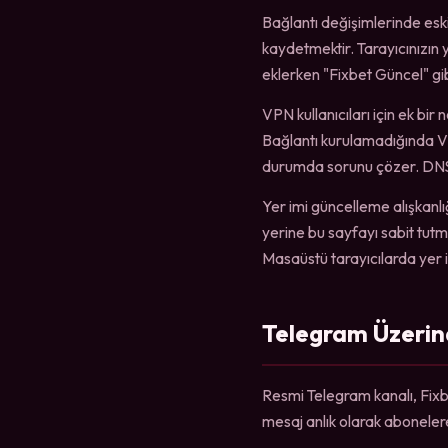
Bağlantı değişimlerinde eski
kaydetmektir. Tarayıcınızın 
eklerken "Fixbet Güncel" gibi
VPN kullanıcıları için ek bir
Bağlantı kurulamadığında V
durumda sorunu çözer. DNS 
Yer imi güncelleme alışkanl
yerine bu sayfayı sabit tutma
Masaüstü tarayıcılarda yer i
Telegram Üzerin
Resmi Telegram kanalı, Fixbe
mesaj anlık olarak abonelere