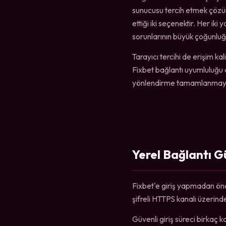
sunucusu tercih etmek çözüm o
ettiği iki seçenektir. Her i
sorunlarının büyük çoğunluğ
Tarayıcı tercihi de erişim k
Fixbet bağlantı uyumluluğu aç
yönlendirme tamamlanmayabil
Yerel Bağlantı G
Fixbet'e giriş yapmadan önce
şifreli HTTPS kanalı üzerind
Güvenli giriş süreci birkaç k