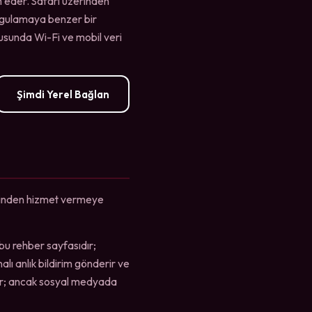
m eder. Safari üzerinden
 uygulamaya benzer bir
nusunda Wi-Fi ve mobil veri
Şimdi Yerel Bağlan
erinden hizmet vermeye
bu rehber sayfasıdır;
lı anlık bildirim gönderir ve
lir; ancak sosyal medyada