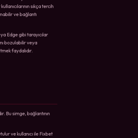
ullanıcılarının sıkça tercih
nabilir ve bağlantı
ya Edge gibi tarayıcılar
nı bozulabilir veya
tmek faydalıdır.
ır. Bu simge, bağlantının
ulur ve kullanıcı ile Fixbet