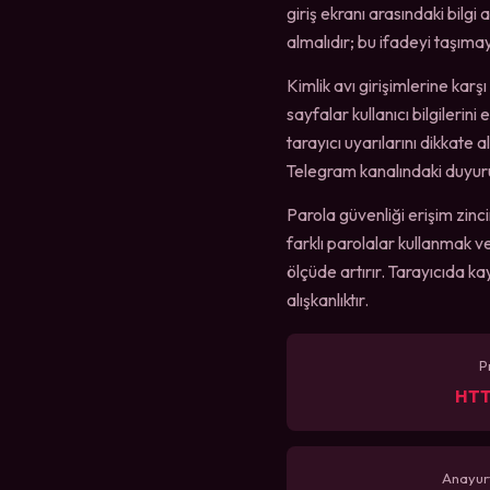
giriş ekranı arasındaki bilgi
almalıdır; bu ifadeyi taşıma
Kimlik avı girişimlerine karşı
sayfalar kullanıcı bilgileri
tarayıcı uyarılarını dikkate
Telegram kanalındaki duyurul
Parola güvenliği erişim zinc
farklı parolalar kullanmak v
ölçüde artırır. Tarayıcıda k
alışkanlıktır.
P
HTT
Anayur