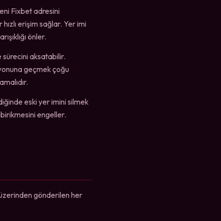
eni Fixbet adresini
hızlı erişim sağlar. Yer imi
rışıklığı önler.
 sürecini aksatabilir.
kasyonuna geçmek çoğu
amalıdır.
ğinde eski yer imini silmek
birikmesini engeller.
l üzerinden gönderilen her