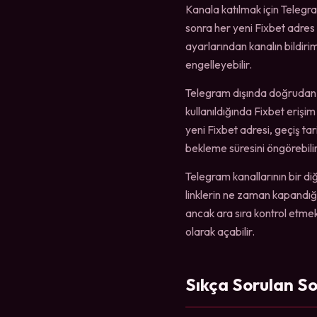
Kanala katılmak için Telegr
sonra her yeni Fixbet adres
ayarlarından kanalın bildirim
engelleyebilir.
Telegram dışında doğrudan bu 
kullanıldığında Fixbet erişim
yeni Fixbet adresi, geçiş tar
bekleme süresini öngörebilir
Telegram kanallarının bir d
linklerin ne zaman kapandığı
ancak ara sıra kontrol etmek 
olarak açabilir.
Sıkça Sorulan So