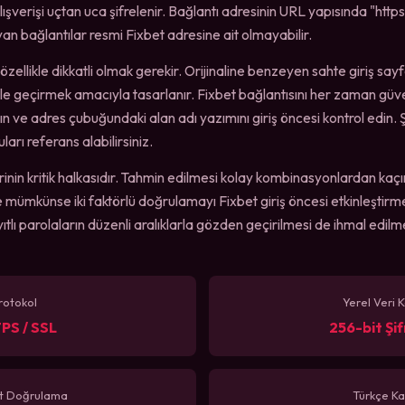
 alışverişi uçtan uca şifrelenir. Bağlantı adresinin URL yapısında "http
yan bağlantılar resmi Fixbet adresine ait olmayabilir.
 özellikle dikkatli olmak gerekir. Orijinaline benzeyen sahte giriş sayf
ni ele geçirmek amacıyla tasarlanır. Fixbet bağlantısını her zaman güv
 alın ve adres çubuğundaki alan adı yazımını giriş öncesi kontrol edin
arı referans alabilirsiniz.
irinin kritik halkasıdır. Tahmin edilmesi kolay kombinasyonlardan kaç
e mümkünse iki faktörlü doğrulamayı Fixbet giriş öncesi etkinleştirm
ayıtlı parolaların düzenli aralıklarla gözden geçirilmesi de ihmal edi
rotokol
Yerel Veri
PS / SSL
256-bit Şi
t Doğrulama
Türkçe K