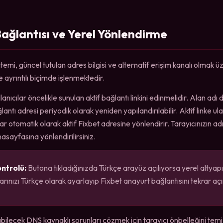
ağlantısı ve Yerel Yönlendirme
emi, güncel tutulan adres bilgisi ve alternatif erişim kanalı olmak ü
ayrıntılı biçimde işlenmektedir.
anıcılar öncelikle sunulan aktif bağlantı linkini edinmelidir. Alan adı
ntı adresi periyodik olarak yeniden yapılandırılabilir. Aktif linke ul
ar otomatik olarak aktif Fixbet adresine yönlendirir. Tarayıcınızın a
asayfasına yönlendirilirsiniz.
ntrolü:
Butona tıkladığınızda Türkçe arayüz açılıyorsa yerel altyapı
larınızı Türkçe olarak ayarlayıp Fixbet anayurt bağlantısını tekrar açı
labilecek DNS kaynaklı sorunları çözmek için tarayıcı önbelleğini te