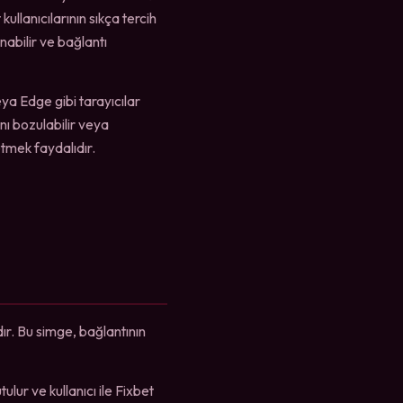
ullanıcılarının sıkça tercih
nabilir ve bağlantı
ya Edge gibi tarayıcılar
nı bozulabilir veya
tmek faydalıdır.
ır. Bu simge, bağlantının
ulur ve kullanıcı ile Fixbet