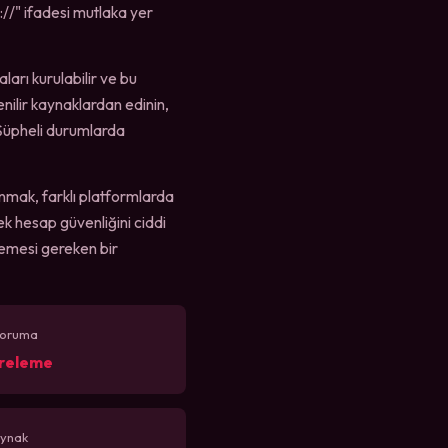
s://" ifadesi mutlaka yer
aları kurulabilir ve bu
enilir kaynaklardan edinin,
. Şüpheli durumlarda
ınmak, farklı platformlarda
ek hesap güvenliğini ciddi
lmemesi gereken bir
 Koruma
freleme
aynak