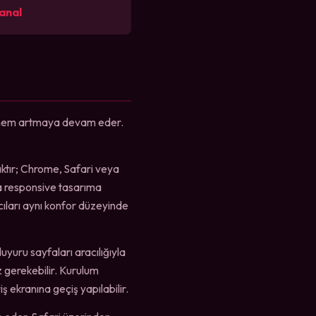
anal
 dönem artmaya devam eder.
maktır; Chrome, Safari veya
fa responsive tasarıma
ıları aynı konfor düzeyinde
yuru sayfaları aracılığıyla
z gerekebilir. Kurulum
ekranına geçiş yapılabilir.