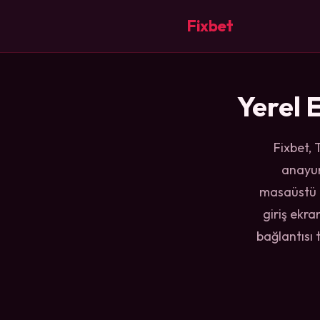
Fixbet
Yerel 
Fixbet, 
anayur
masaüstü c
giriş ekra
bağlantısı 