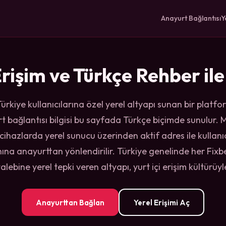
Anayurt Bağlantısı
Y
Erişim ve Türkçe Rehber il
Türkiye kullanıcılarına özel yerel altyapı sunan bir platf
t bağlantısı bilgisi bu sayfada Türkçe biçimde sunulur. M
ihazlarda yerel sunucu üzerinden aktif adres ile kullanıc
nına anayurttan yönlendirilir. Türkiye genelinde her Fix
talebine yerel tepki veren altyapı, yurt içi erişim kültürüyl
Anayurttan Bağlan
Yerel Erişimi Aç