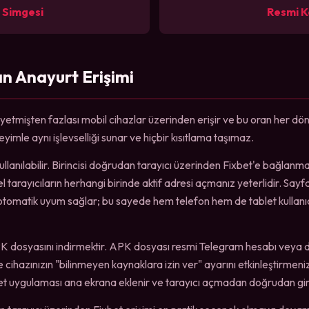
t Simgesi
Resmi K
n Anayurt Erişimi
de yetmişten fazlası mobil cihazlar üzerinden erişir ve bu oran her
imle aynı işlevselliği sunar ve hiçbir kısıtlama taşımaz.
 kullanılabilir. Birincisi doğrudan tarayıcı üzerinden Fixbet'e bağlan
 tarayıcıların herhangi birinde aktif adresi açmanız yeterlidir. Say
otomatik uyum sağlar; bu sayede hem telefon hem de tablet kullanıc
APK dosyasını indirmektir. APK dosyası resmi Telegram hesabı veya du
e cihazınızın "bilinmeyen kaynaklara izin ver" ayarını etkinleştirmeni
 uygulaması ana ekrana eklenir ve tarayıcı açmadan doğrudan giriş 