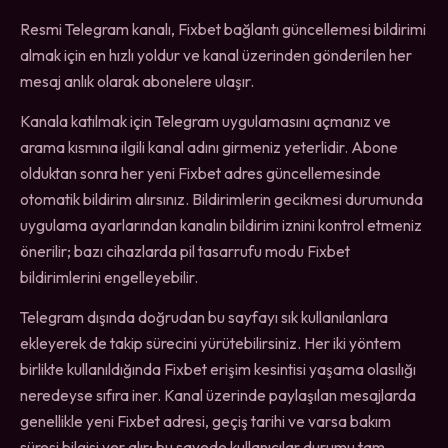
Resmi Telegram kanalı, Fixbet bağlantı güncellemesi bildirimi
almak için en hızlı yoldur ve kanal üzerinden gönderilen her
mesaj anlık olarak abonelere ulaşır.
Kanala katılmak için Telegram uygulamasını açmanız ve
arama kısmına ilgili kanal adını girmeniz yeterlidir. Abone
olduktan sonra her yeni Fixbet adres güncellemesinde
otomatik bildirim alırsınız. Bildirimlerin gecikmesi durumunda
uygulama ayarlarından kanalın bildirim iznini kontrol etmeniz
önerilir; bazı cihazlarda pil tasarrufu modu Fixbet
bildirimlerini engelleyebilir.
Telegram dışında doğrudan bu sayfayı sık kullanılanlara
ekleyerek de takip sürecini yürütebilirsiniz. Her iki yöntem
birlikte kullanıldığında Fixbet erişim kesintisi yaşama olasılığı
neredeyse sıfıra iner. Kanal üzerinde paylaşılan mesajlarda
genellikle yeni Fixbet adresi, geçiş tarihi ve varsa bakım
süresi bilgisi yer alır; bu sayede kullanıcılar durumu tam