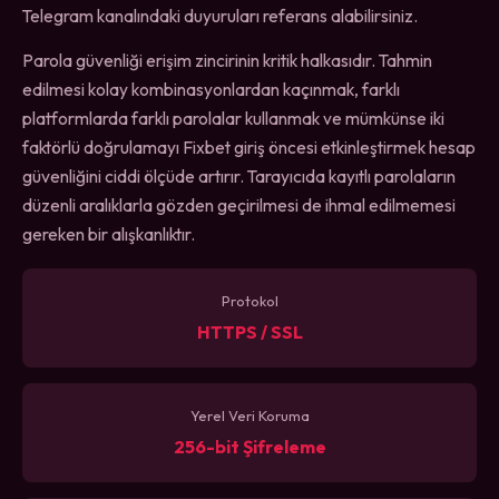
Telegram kanalındaki duyuruları referans alabilirsiniz.
Parola güvenliği erişim zincirinin kritik halkasıdır. Tahmin
edilmesi kolay kombinasyonlardan kaçınmak, farklı
platformlarda farklı parolalar kullanmak ve mümkünse iki
faktörlü doğrulamayı Fixbet giriş öncesi etkinleştirmek hesap
güvenliğini ciddi ölçüde artırır. Tarayıcıda kayıtlı parolaların
düzenli aralıklarla gözden geçirilmesi de ihmal edilmemesi
gereken bir alışkanlıktır.
Protokol
HTTPS / SSL
Yerel Veri Koruma
256-bit Şifreleme