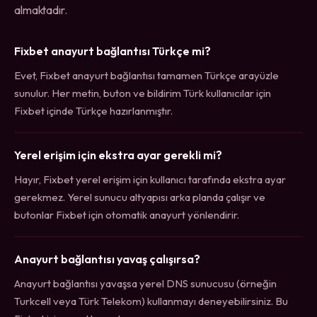
almaktadır.
Fixbet anayurt bağlantısı Türkçe mi?
Evet, Fixbet anayurt bağlantısı tamamen Türkçe arayüzle
sunulur. Her metin, buton ve bildirim Türk kullanıcılar için
Fixbet içinde Türkçe hazırlanmıştır.
Yerel erişim için ekstra ayar gerekli mi?
Hayır, Fixbet yerel erişim için kullanıcı tarafında ekstra ayar
gerekmez. Yerel sunucu altyapısı arka planda çalışır ve
butonlar Fixbet için otomatik anayurt yönlendirir.
Anayurt bağlantısı yavaş çalışırsa?
Anayurt bağlantısı yavaşsa yerel DNS sunucusu (örneğin
Turkcell veya Türk Telekom) kullanmayı deneyebilirsiniz. Bu