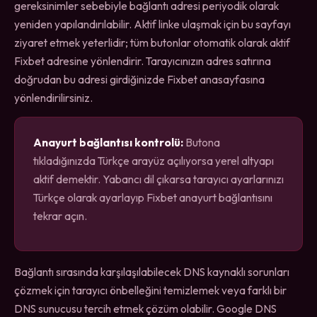
gereksinimler sebebiyle bağlantı adresi periyodik olarak
yeniden yapılandırılabilir. Aktif linke ulaşmak için bu sayfayı
ziyaret etmek yeterlidir; tüm butonlar otomatik olarak aktif
Fixbet adresine yönlendirir. Tarayıcınızın adres satırına
doğrudan bu adresi girdiğinizde Fixbet anasayfasına
yönlendirilirsiniz.
Anayurt bağlantısı kontrolü:
Butona
tıkladığınızda Türkçe arayüz açılıyorsa yerel altyapı
aktif demektir. Yabancı dil çıkarsa tarayıcı ayarlarınızı
Türkçe olarak ayarlayıp Fixbet anayurt bağlantısını
tekrar açın.
Bağlantı sırasında karşılaşılabilecek DNS kaynaklı sorunları
çözmek için tarayıcı önbelleğini temizlemek veya farklı bir
DNS sunucusu tercih etmek çözüm olabilir. Google DNS