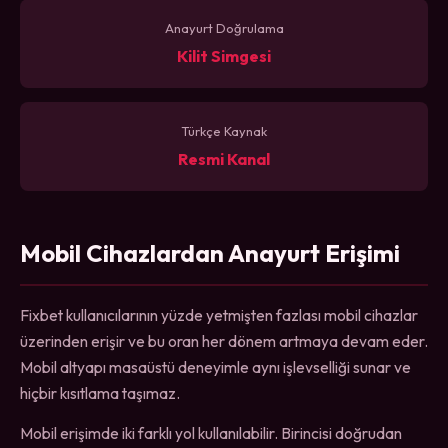
Anayurt Doğrulama
Kilit Simgesi
Türkçe Kaynak
Resmi Kanal
Mobil Cihazlardan Anayurt Erişimi
Fixbet kullanıcılarının yüzde yetmişten fazlası mobil cihazlar
üzerinden erişir ve bu oran her dönem artmaya devam eder.
Mobil altyapı masaüstü deneyimle aynı işlevselliği sunar ve
hiçbir kısıtlama taşımaz.
Mobil erişimde iki farklı yol kullanılabilir. Birincisi doğrudan