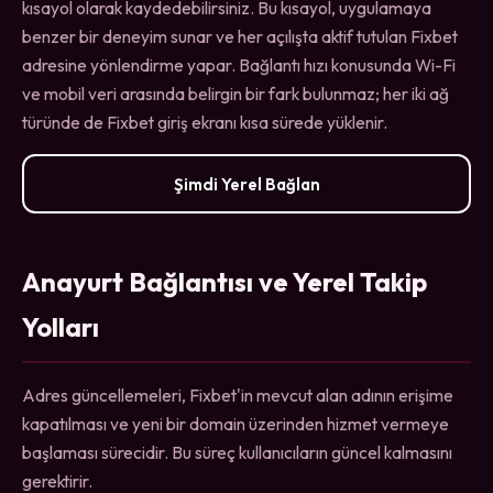
kısayol olarak kaydedebilirsiniz. Bu kısayol, uygulamaya
benzer bir deneyim sunar ve her açılışta aktif tutulan Fixbet
adresine yönlendirme yapar. Bağlantı hızı konusunda Wi-Fi
ve mobil veri arasında belirgin bir fark bulunmaz; her iki ağ
türünde de Fixbet giriş ekranı kısa sürede yüklenir.
Şimdi Yerel Bağlan
Anayurt Bağlantısı ve Yerel Takip
Yolları
Adres güncellemeleri, Fixbet'in mevcut alan adının erişime
kapatılması ve yeni bir domain üzerinden hizmet vermeye
başlaması sürecidir. Bu süreç kullanıcıların güncel kalmasını
gerektirir.