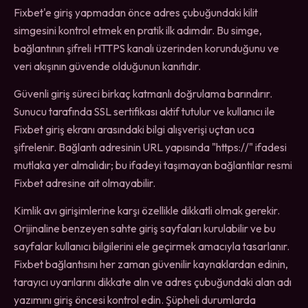
Fixbet'e giriş yapmadan önce adres çubuğundaki kilit
simgesini kontrol etmek en pratik ilk adımdır. Bu simge,
bağlantının şifreli HTTPS kanalı üzerinden korunduğunu ve
veri akışının güvende olduğunun kanıtıdır.
Güvenli giriş süreci birkaç katmanlı doğrulama barındırır.
Sunucu tarafında SSL sertifikası aktif tutulur ve kullanıcı ile
Fixbet giriş ekranı arasındaki bilgi alışverişi uçtan uca
şifrelenir. Bağlantı adresinin URL yapısında "https://" ifadesi
mutlaka yer almalıdır; bu ifadeyi taşımayan bağlantılar resmi
Fixbet adresine ait olmayabilir.
Kimlik avı girişimlerine karşı özellikle dikkatli olmak gerekir.
Orijinaline benzeyen sahte giriş sayfaları kurulabilir ve bu
sayfalar kullanıcı bilgilerini ele geçirmek amacıyla tasarlanır.
Fixbet bağlantısını her zaman güvenilir kaynaklardan edinin,
tarayıcı uyarılarını dikkate alın ve adres çubuğundaki alan adı
yazımını giriş öncesi kontrol edin. Şüpheli durumlarda