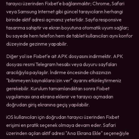
tarayıcı üzerinden Fixbet'e bağlanmaktır; Chrome, Safari
veya Samsung Internet gibi güncel tarayıcıların herhangi
birinde aktif adresi açmanız yeterlidir. Sayfa responsive
tasarıma sahiptir ve ekran boyutuna otomatik uyum sağlar;
bu sayede hem telefon hem de tablet kullanıcıları aynı konfor
düzeyinde gezinme yapabilir.
Diğer yol ise Fixbet'e ait APK dosyasını indirmektir. APK
dosyası resmi Telegram hesabı veya duyuru sayfaları
aracılığıyla paylaşılır. İndirme öncesinde cihazınızın
"bilinmeyen kaynaklara izin ver" ayarını etkinleştirmeniz
gerekebilir. Kurulum tamamlandıktan sonra Fixbet
uygulaması ana ekrana eklenir ve tarayıcı açmadan
doğrudan giriş ekranına geçiş yapılabilir.
iOS kullanıcıları için doğrudan tarayıcı üzerinden Fixbet
erişimi en pratik seçenek olmaya devam eder. Safari
üzerinden açılan aktif adresi "Ana Ekrana Ekle" seçeneğiyle