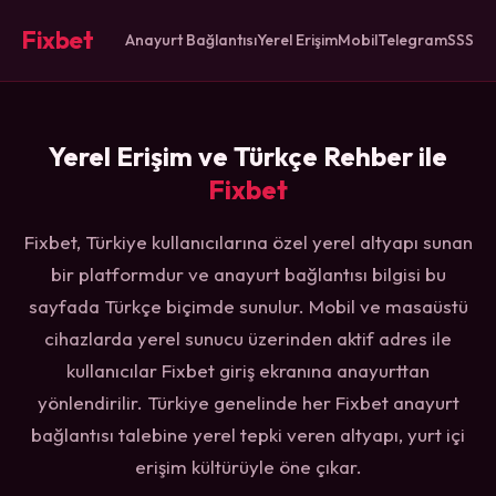
Fixbet
Anayurt Bağlantısı
Yerel Erişim
Mobil
Telegram
SSS
Yerel Erişim ve Türkçe Rehber ile
Fixbet
Fixbet, Türkiye kullanıcılarına özel yerel altyapı sunan
bir platformdur ve anayurt bağlantısı bilgisi bu
sayfada Türkçe biçimde sunulur. Mobil ve masaüstü
cihazlarda yerel sunucu üzerinden aktif adres ile
kullanıcılar Fixbet giriş ekranına anayurttan
yönlendirilir. Türkiye genelinde her Fixbet anayurt
bağlantısı talebine yerel tepki veren altyapı, yurt içi
erişim kültürüyle öne çıkar.