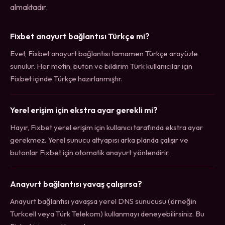
almaktadır.
Fixbet anayurt bağlantısı Türkçe mi?
Evet, Fixbet anayurt bağlantısı tamamen Türkçe arayüzle
sunulur. Her metin, buton ve bildirim Türk kullanıcılar için
Fixbet içinde Türkçe hazırlanmıştır.
Yerel erişim için ekstra ayar gerekli mi?
Hayır, Fixbet yerel erişim için kullanıcı tarafında ekstra ayar
gerekmez. Yerel sunucu altyapısı arka planda çalışır ve
butonlar Fixbet için otomatik anayurt yönlendirir.
Anayurt bağlantısı yavaş çalışırsa?
Anayurt bağlantısı yavaşsa yerel DNS sunucusu (örneğin
Turkcell veya Türk Telekom) kullanmayı deneyebilirsiniz. Bu