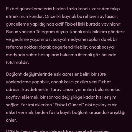
Fixbet güncellemelerini birden fazla kanal üzerinden takip
etmek mümkündür. Öncelikli kaynak bu rehber sayfasıdır;
güncelleme yapıldığında aktif Fixbet linki burada yayınlanır.
Bunun yanında Telegram duyuru kanalı anlık bildirim gönderir
ve gecikme yaşanmaz. Sosyal medya hesapları da ek bir
referans noktası olarak değerlendirilebilir; ancak sosyal
medyada sahte hesapların bulunma ihtimali göz önünde
tutulmalıdır.
Bağlantı değişimlerinde eski adresler belirli bir süre
yönlendirme yapabilir, ancak kalıcı çözüm yeni Fixbet
adresini kaydetmektir. Tarayıcınızın yer imleri bölümüne bu
sayfayı eklemek, bir sonraki değişikliğe kadar hızlı erişim
sağlar. Yer imi eklerken "Fixbet Güncel" gibi açıklayıcı bir
etiket vermek, birden fazla kayıtlı bağlantı arasında karışıklığı
önler.
VPN kullanıcıları için ek bir not: bazı sanal ağ ayarları