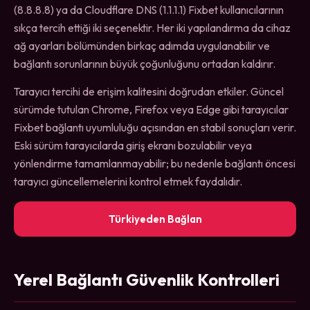
(8.8.8.8) ya da Cloudflare DNS (1.1.1.1) Fixbet kullanıcılarının
sıkça tercih ettiği iki seçenektir. Her iki yapılandırma da cihaz
ağ ayarları bölümünden birkaç adımda uygulanabilir ve
bağlantı sorunlarının büyük çoğunluğunu ortadan kaldırır.
Tarayıcı tercihi de erişim kalitesini doğrudan etkiler. Güncel
sürümde tutulan Chrome, Firefox veya Edge gibi tarayıcılar
Fixbet bağlantı uyumluluğu açısından en stabil sonuçları verir.
Eski sürüm tarayıcılarda giriş ekranı bozulabilir veya
yönlendirme tamamlanmayabilir; bu nedenle bağlantı öncesi
tarayıcı güncellemelerini kontrol etmek faydalıdır.
Türkiyeden Bağlan
Yerel Bağlantı Güvenlik Kontrolleri