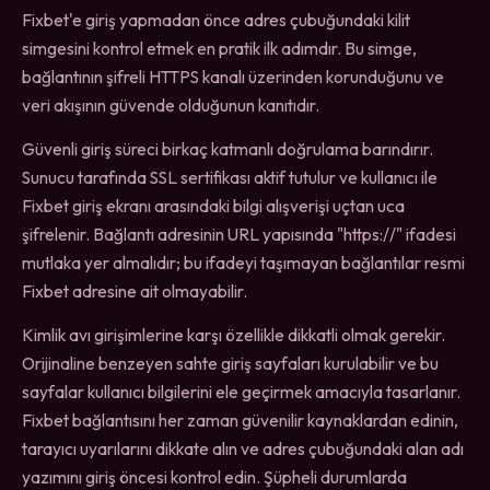
Fixbet'e giriş yapmadan önce adres çubuğundaki kilit
simgesini kontrol etmek en pratik ilk adımdır. Bu simge,
bağlantının şifreli HTTPS kanalı üzerinden korunduğunu ve
veri akışının güvende olduğunun kanıtıdır.
Güvenli giriş süreci birkaç katmanlı doğrulama barındırır.
Sunucu tarafında SSL sertifikası aktif tutulur ve kullanıcı ile
Fixbet giriş ekranı arasındaki bilgi alışverişi uçtan uca
şifrelenir. Bağlantı adresinin URL yapısında "https://" ifadesi
mutlaka yer almalıdır; bu ifadeyi taşımayan bağlantılar resmi
Fixbet adresine ait olmayabilir.
Kimlik avı girişimlerine karşı özellikle dikkatli olmak gerekir.
Orijinaline benzeyen sahte giriş sayfaları kurulabilir ve bu
sayfalar kullanıcı bilgilerini ele geçirmek amacıyla tasarlanır.
Fixbet bağlantısını her zaman güvenilir kaynaklardan edinin,
tarayıcı uyarılarını dikkate alın ve adres çubuğundaki alan adı
yazımını giriş öncesi kontrol edin. Şüpheli durumlarda