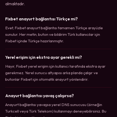
almaktadır.
Fixbet anayurt bağlantısı Türkçe mi?
Evet, Fixbet anayurt bağlantısı tamamen Türkçe arayüzle
sunulur. Her metin, buton ve bildirim Türk kullanıcılar için
Fixbet içinde Türkçe hazırlanmıştır.
Yerel erişim için ekstra ayar gerekli mi?
Hayır, Fixbet yerel erişim için kullanıcı tarafında ekstra ayar
gerekmez. Yerel sunucu altyapısı arka planda çalışır ve
butonlar Fixbet için otomatik anayurt yönlendirir.
Anayurt bağlantısı yavaş çalışırsa?
Anayurt bağlantısı yavaşsa yerel DNS sunucusu (örneğin
Turkcell veya Türk Telekom) kullanmayı deneyebilirsiniz. Bu