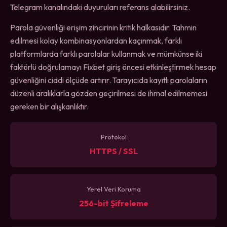
Telegram kanalındaki duyuruları referans alabilirsiniz.
Parola güvenliği erişim zincirinin kritik halkasıdır. Tahmin
edilmesi kolay kombinasyonlardan kaçınmak, farklı
platformlarda farklı parolalar kullanmak ve mümkünse iki
faktörlü doğrulamayı Fixbet giriş öncesi etkinleştirmek hesap
güvenliğini ciddi ölçüde artırır. Tarayıcıda kayıtlı parolaların
düzenli aralıklarla gözden geçirilmesi de ihmal edilmemesi
gereken bir alışkanlıktır.
Protokol
HTTPS / SSL
Yerel Veri Koruma
256-bit Şifreleme