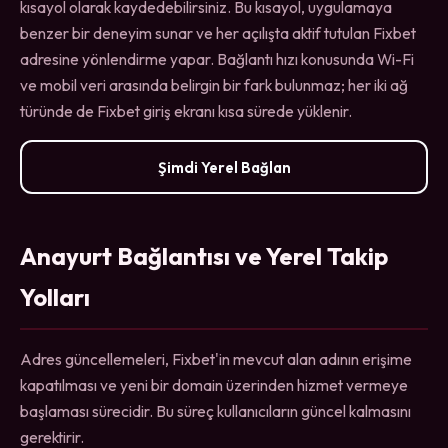
kısayol olarak kaydedebilirsiniz. Bu kısayol, uygulamaya
benzer bir deneyim sunar ve her açılışta aktif tutulan Fixbet
adresine yönlendirme yapar. Bağlantı hızı konusunda Wi-Fi
ve mobil veri arasında belirgin bir fark bulunmaz; her iki ağ
türünde de Fixbet giriş ekranı kısa sürede yüklenir.
Şimdi Yerel Bağlan
Anayurt Bağlantısı ve Yerel Takip
Yolları
Adres güncellemeleri, Fixbet'in mevcut alan adının erişime
kapatılması ve yeni bir domain üzerinden hizmet vermeye
başlaması sürecidir. Bu süreç kullanıcıların güncel kalmasını
gerektirir.