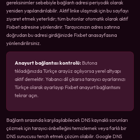
gereksinimler sebebiyle bağlantı adresi periyodik olarak
yeniden yapılandırılabilir. Aktif linke ulaşmak için bu sayfayı
ziyaret etmek yeterlidir; tüm butonlar otomatik olarak aktif
Fixbet adresine yönlendirir. Tarayıcınızın adres satırına
doğrudan bu adresi girdiğinizde Fixbet anasayfasına
yönlendirilirsiniz.
Anayurt bağlantısı kontrolü:
Butona
tıkladığınızda Türkçe arayüz açılıyorsa yerel altyapı
aktif demektir. Yabancı dil çıkarsa tarayıcı ayarlarınızı
Türkçe olarak ayarlayıp Fixbet anayurt bağlantısını
tekrar açın.
Bağlantı sırasında karşılaşılabilecek DNS kaynaklı sorunları
çözmek için tarayıcı önbelleğini temizlemek veya farklı bir
DNS sunucusu tercih etmek çözüm olabilir. Google DNS