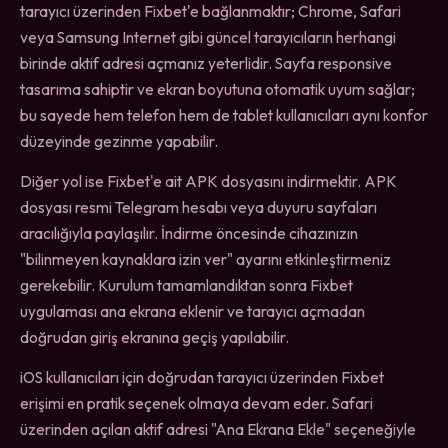
tarayıcı üzerinden Fixbet'e bağlanmaktır; Chrome, Safari
veya Samsung Internet gibi güncel tarayıcıların herhangi
birinde aktif adresi açmanız yeterlidir. Sayfa responsive
tasarıma sahiptir ve ekran boyutuna otomatik uyum sağlar;
bu sayede hem telefon hem de tablet kullanıcıları aynı konfor
düzeyinde gezinme yapabilir.
Diğer yol ise Fixbet'e ait APK dosyasını indirmektir. APK
dosyası resmi Telegram hesabı veya duyuru sayfaları
aracılığıyla paylaşılır. İndirme öncesinde cihazınızın
"bilinmeyen kaynaklara izin ver" ayarını etkinleştirmeniz
gerekebilir. Kurulum tamamlandıktan sonra Fixbet
uygulaması ana ekrana eklenir ve tarayıcı açmadan
doğrudan giriş ekranına geçiş yapılabilir.
iOS kullanıcıları için doğrudan tarayıcı üzerinden Fixbet
erişimi en pratik seçenek olmaya devam eder. Safari
üzerinden açılan aktif adresi "Ana Ekrana Ekle" seçeneğiyle