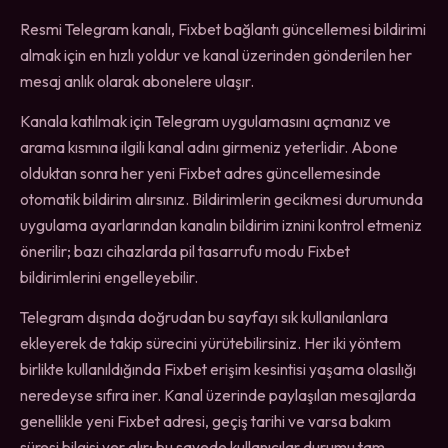
Resmi Telegram kanalı, Fixbet bağlantı güncellemesi bildirimi
almak için en hızlı yoldur ve kanal üzerinden gönderilen her
mesaj anlık olarak abonelere ulaşır.
Kanala katılmak için Telegram uygulamasını açmanız ve
arama kısmına ilgili kanal adını girmeniz yeterlidir. Abone
olduktan sonra her yeni Fixbet adres güncellemesinde
otomatik bildirim alırsınız. Bildirimlerin gecikmesi durumunda
uygulama ayarlarından kanalın bildirim iznini kontrol etmeniz
önerilir; bazı cihazlarda pil tasarrufu modu Fixbet
bildirimlerini engelleyebilir.
Telegram dışında doğrudan bu sayfayı sık kullanılanlara
ekleyerek de takip sürecini yürütebilirsiniz. Her iki yöntem
birlikte kullanıldığında Fixbet erişim kesintisi yaşama olasılığı
neredeyse sıfıra iner. Kanal üzerinde paylaşılan mesajlarda
genellikle yeni Fixbet adresi, geçiş tarihi ve varsa bakım
süresi bilgisi yer alır; bu sayede kullanıcılar durumu tam