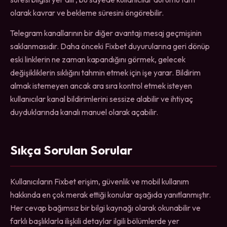
olarak kavrar ve bekleme süresini öngörebilir.
Telegram kanallarının bir diğer avantajı mesaj geçmişinin
saklanmasıdır. Daha önceki Fixbet duyurularına geri dönüp
eski linklerin ne zaman kapandığını görmek, gelecek
değişikliklerin sıklığını tahmin etmek için işe yarar. Bildirim
almak istemeyen ancak ara sıra kontrol etmek isteyen
kullanıcılar kanal bildirimlerini sessize alabilir ve ihtiyaç
duyduklarında kanalı manuel olarak açabilir.
Sıkça Sorulan Sorular
Kullanıcıların Fixbet erişim, güvenlik ve mobil kullanım
hakkında en çok merak ettiği konular aşağıda yanıtlanmıştır.
Her cevap bağımsız bir bilgi kaynağı olarak okunabilir ve
farklı başlıklarla ilişkili detaylar ilgili bölümlerde yer