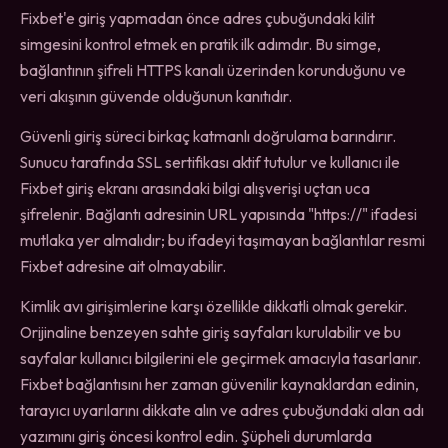
Fixbet'e giriş yapmadan önce adres çubuğundaki kilit
simgesini kontrol etmek en pratik ilk adımdır. Bu simge,
bağlantının şifreli HTTPS kanalı üzerinden korunduğunu ve
veri akışının güvende olduğunun kanıtıdır.
Güvenli giriş süreci birkaç katmanlı doğrulama barındırır.
Sunucu tarafında SSL sertifikası aktif tutulur ve kullanıcı ile
Fixbet giriş ekranı arasındaki bilgi alışverişi uçtan uca
şifrelenir. Bağlantı adresinin URL yapısında "https://" ifadesi
mutlaka yer almalıdır; bu ifadeyi taşımayan bağlantılar resmi
Fixbet adresine ait olmayabilir.
Kimlik avı girişimlerine karşı özellikle dikkatli olmak gerekir.
Orijinaline benzeyen sahte giriş sayfaları kurulabilir ve bu
sayfalar kullanıcı bilgilerini ele geçirmek amacıyla tasarlanır.
Fixbet bağlantısını her zaman güvenilir kaynaklardan edinin,
tarayıcı uyarılarını dikkate alın ve adres çubuğundaki alan adı
yazımını giriş öncesi kontrol edin. Şüpheli durumlarda