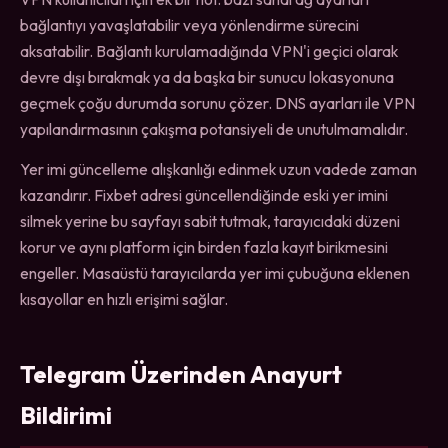
bağlantıyı yavaşlatabilir veya yönlendirme sürecini
aksatabilir. Bağlantı kurulamadığında VPN'i geçici olarak
devre dışı bırakmak ya da başka bir sunucu lokasyonuna
geçmek çoğu durumda sorunu çözer. DNS ayarları ile VPN
yapılandırmasının çakışma potansiyeli de unutulmamalıdır.
Yer imi güncelleme alışkanlığı edinmek uzun vadede zaman
kazandırır. Fixbet adresi güncellendiğinde eski yer imini
silmek yerine bu sayfayı sabit tutmak, tarayıcıdaki düzeni
korur ve aynı platform için birden fazla kayıt birikmesini
engeller. Masaüstü tarayıcılarda yer imi çubuğuna eklenen
kısayollar en hızlı erişimi sağlar.
Telegram Üzerinden Anayurt
Bildirimi