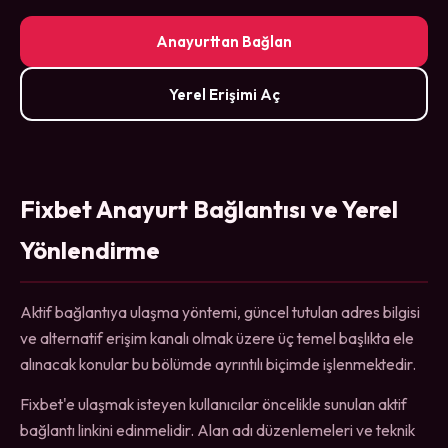
Anayurttan Bağlan
Yerel Erişimi Aç
Fixbet Anayurt Bağlantısı ve Yerel
Yönlendirme
Aktif bağlantıya ulaşma yöntemi, güncel tutulan adres bilgisi
ve alternatif erişim kanalı olmak üzere üç temel başlıkta ele
alınacak konular bu bölümde ayrıntılı biçimde işlenmektedir.
Fixbet'e ulaşmak isteyen kullanıcılar öncelikle sunulan aktif
bağlantı linkini edinmelidir. Alan adı düzenlemeleri ve teknik