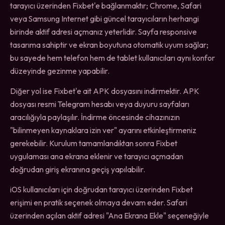
tarayıcı üzerinden Fixbet'e bağlanmaktır; Chrome, Safari
veya Samsung Internet gibi güncel tarayıcıların herhangi
birinde aktif adresi açmanız yeterlidir. Sayfa responsive
tasarıma sahiptir ve ekran boyutuna otomatik uyum sağlar;
bu sayede hem telefon hem de tablet kullanıcıları aynı konfor
düzeyinde gezinme yapabilir.
Diğer yol ise Fixbet'e ait APK dosyasını indirmektir. APK
dosyası resmi Telegram hesabı veya duyuru sayfaları
aracılığıyla paylaşılır. İndirme öncesinde cihazınızın
"bilinmeyen kaynaklara izin ver" ayarını etkinleştirmeniz
gerekebilir. Kurulum tamamlandıktan sonra Fixbet
uygulaması ana ekrana eklenir ve tarayıcı açmadan
doğrudan giriş ekranına geçiş yapılabilir.
iOS kullanıcıları için doğrudan tarayıcı üzerinden Fixbet
erişimi en pratik seçenek olmaya devam eder. Safari
üzerinden açılan aktif adresi "Ana Ekrana Ekle" seçeneğiyle