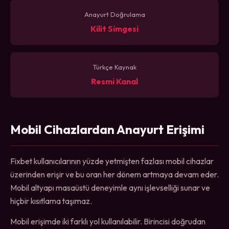
Anayurt Doğrulama
Kilit Simgesi
Türkçe Kaynak
Resmi Kanal
Mobil Cihazlardan Anayurt Erişimi
Fixbet kullanıcılarının yüzde yetmişten fazlası mobil cihazlar
üzerinden erişir ve bu oran her dönem artmaya devam eder.
Mobil altyapı masaüstü deneyimle aynı işlevselliği sunar ve
hiçbir kısıtlama taşımaz.
Mobil erişimde iki farklı yol kullanılabilir. Birincisi doğrudan