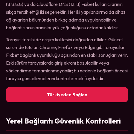
(8.8.8.8) ya da Cloudflare DNS (1.1.1.1) Fixbet kullanıcılarının
sıkça tercih ettiği iki seçenektir. Her iki yapılandırma da cihaz
ağ ayarları bölümünden birkaç adımda uygulanabilir ve
bağlantı sorunlarının büyük çoğunluğunu ortadan kaldırır.
Tarayıcı tercihi de erişim kalitesini doğrudan etkiler. Güncel
sürümde tutulan Chrome, Firefox veya Edge gibi tarayıcılar
Fixbet bağlantı uyumluluğu açısından en stabil sonuçları verir.
Eski sürüm tarayıcılarda giriş ekranı bozulabilir veya
yönlendirme tamamlanmayabilir; bu nedenle bağlantı öncesi
tarayıcı güncellemelerini kontrol etmek faydalıdır.
Türkiyeden Bağlan
Yerel Bağlantı Güvenlik Kontrolleri