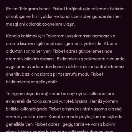
Resmi Telegram kanalı, Fixbet bağlantı güncellemesi bildirimi
almak için en hızlı yoldur ve kanal üzerinden gönderilen her
mesaj anlık olarak abonelere ulaşır.
Kanala katılmak için Telegram uygulamasını açmanız ve
arama kısmına ilgili kanal adını girmeniz yeterlidir. Abone
olduktan sonra her yeni Fixbet adres güncellemesinde
otomatik bildirim alırsınız. Bildirimlerin gecikmesi durumunda
uygulama ayarlarından kanalın bildirim iznini kontrol etmeniz
önerilir; bazı cihazlarda pil tasarrufu modu Fixbet
bildirimlerini engelleyebilir.
Telegram dışında doğrudan bu sayfayı sık kullanılanlara
ekleyerek de takip sürecini yürütebilirsiniz. Her iki yöntem
birlikte kullanıldığında Fixbet erişim kesintisi yaşama olasılığı
neredeyse sıfıra iner. Kanal üzerinde paylaşılan mesajlarda
genellikle yeni Fixbet adresi, geçiş tarihi ve varsa bakım
süresi bilgisi yer alır; bu sayede kullanıcılar durumu tam