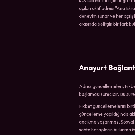
iOS kullanıcıları için doğr
açılan aktif adresi "Ana Ekr
deneyim sunar ve her açılışt
arasında belirgin bir fark bu
Anayurt Bağlantıs
Adres güncellemeleri, Fixbe
başlaması sürecidir. Bu süreç
Fixbet güncellemelerini bir
güncelleme yapıldığında akti
gecikme yaşanmaz. Sosyal m
sahte hesapların bulunma ih