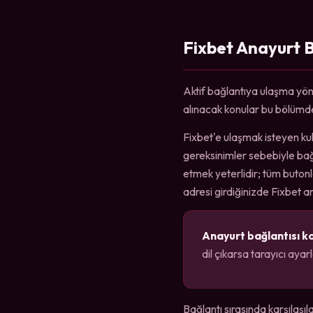
Fixbet Anayurt B
Aktif bağlantıya ulaşma yönt
alınacak konular bu bölümde 
Fixbet'e ulaşmak isteyen kull
gereksinimler sebebiyle bağla
etmek yeterlidir; tüm butonl
adresi girdiğinizde Fixbet an
Anayurt bağlantısı ko
dil çıkarsa tarayıcı ayar
Bağlantı sırasında karşılaşı