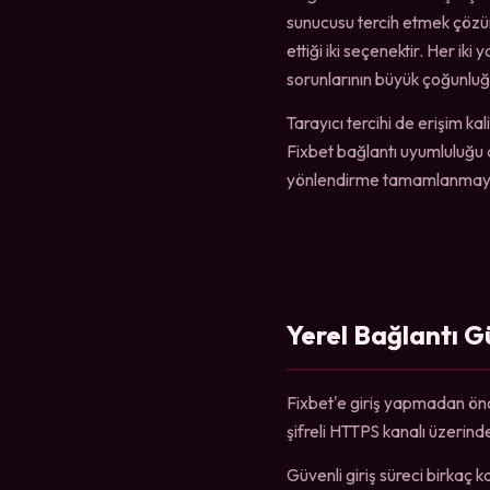
sunucusu tercih etmek çözüm o
ettiği iki seçenektir. Her i
sorunlarının büyük çoğunluğ
Tarayıcı tercihi de erişim k
Fixbet bağlantı uyumluluğu aç
yönlendirme tamamlanmayabil
Yerel Bağlantı G
Fixbet'e giriş yapmadan önce
şifreli HTTPS kanalı üzerind
Güvenli giriş süreci birkaç k