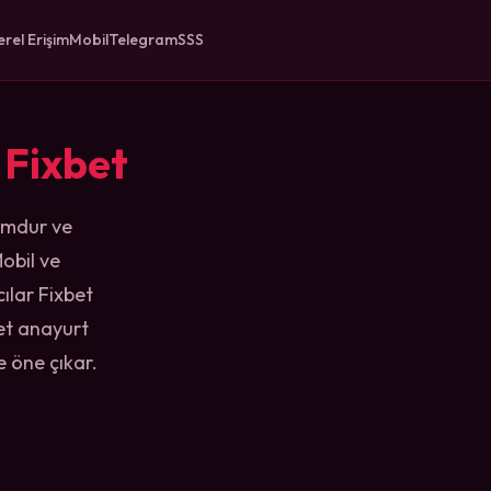
erel Erişim
Mobil
Telegram
SSS
e
Fixbet
ormdur ve
obil ve
ılar Fixbet
bet anayurt
e öne çıkar.