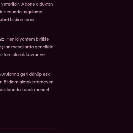
 yeterlidir. Abone olduktan
esi durumunda uygulama
xbet bildirimlerini
z. Her iki yöntem birlikte
laşılan mesajlarda genellikle
umu tam olarak kavrar ve
yurularına geri dönüp eski
ar. Bildirim almak istemeyen
duyduklarında kanalı manuel