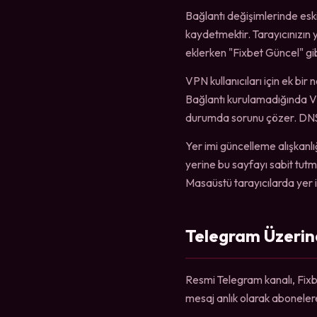
Bağlantı değişimlerinde eski
kaydetmektir. Tarayıcınızın 
eklerken "Fixbet Güncel" gibi
VPN kullanıcıları için ek bir
Bağlantı kurulamadığında V
durumda sorunu çözer. DNS 
Yer imi güncelleme alışkanl
yerine bu sayfayı sabit tutma
Masaüstü tarayıcılarda yer i
Telegram Üzerin
Resmi Telegram kanalı, Fixbe
mesaj anlık olarak abonelere