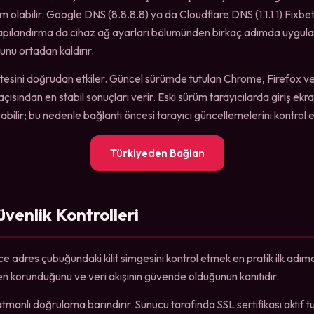
labilir. Google DNS (8.8.8.8) ya da Cloudflare DNS (1.1.1.1) Fixbet k
ki yapılandırma da cihaz ağ ayarları bölümünden birkaç adımda uygula
unu ortadan kaldırır.
alitesini doğrudan etkiler. Güncel sürümde tutulan Chrome, Firefox ve
ısından en stabil sonuçları verir. Eski sürüm tarayıcılarda giriş ekra
ir; bu nedenle bağlantı öncesi tarayıcı güncellemelerini kontrol e
Türkiyeden Bağlan
üvenlik Kontrolleri
 adres çubuğundaki kilit simgesini kontrol etmek en pratik ilk adımd
en korunduğunu ve veri akışının güvende olduğunun kanıtıdır.
atmanlı doğrulama barındırır. Sunucu tarafında SSL sertifikası aktif tut