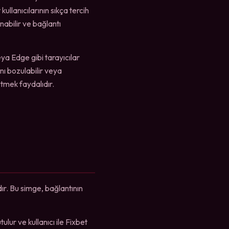
ullanıcılarının sıkça tercih
nabilir ve bağlantı
ya Edge gibi tarayıcılar
nı bozulabilir veya
tmek faydalıdır.
ır. Bu simge, bağlantının
ulur ve kullanıcı ile Fixbet