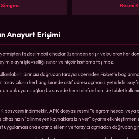
t Simgesi
Resmi K
n Anayurt Erişimi
de yetmişten fazlası mobil cihazlar üzerinden erişir ve bu oran her
imle aynı işlevselliği sunar ve hiçbir kısıtlama taşımaz.
 kullanılabilir. Birincisi doğrudan tarayıcı üzerinden Fixbet'e bağlan
 tarayıcıların herhangi birinde aktif adresi açmanız yeterlidir. Say
otomatik uyum sağlar; bu sayede hem telefon hem de tablet kullanıc
APK dosyasını indirmektir. APK dosyası resmi Telegram hesabı veya du
e cihazınızın "bilinmeyen kaynaklara izin ver" ayarını etkinleştirmeni
 uygulaması ana ekrana eklenir ve tarayıcı açmadan doğrudan giriş 