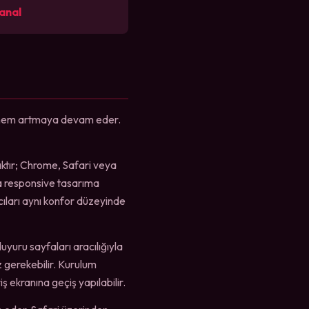
anal
 dönem artmaya devam eder.
maktır; Chrome, Safari veya
fa responsive tasarıma
ıları aynı konfor düzeyinde
yuru sayfaları aracılığıyla
z gerekebilir. Kurulum
ekranına geçiş yapılabilir.