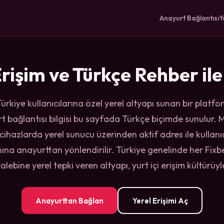
Anayurt Bağlantısı
Y
Erişim ve Türkçe Rehber il
Türkiye kullanıcılarına özel yerel altyapı sunan bir platf
t bağlantısı bilgisi bu sayfada Türkçe biçimde sunulur. M
ihazlarda yerel sunucu üzerinden aktif adres ile kullanıc
nına anayurttan yönlendirilir. Türkiye genelinde her Fix
talebine yerel tepki veren altyapı, yurt içi erişim kültürüyl
Anayurttan Bağlan
Yerel Erişimi Aç