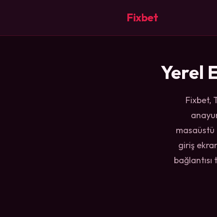
Fixbet
Yerel 
Fixbet, 
anayur
masaüstü c
giriş ekra
bağlantısı 