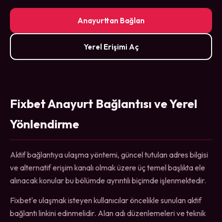
Anayurttan Bağlan
Yerel Erişimi Aç
Fixbet Anayurt Bağlantısı ve Yerel
Yönlendirme
Aktif bağlantıya ulaşma yöntemi, güncel tutulan adres bilgisi
ve alternatif erişim kanalı olmak üzere üç temel başlıkta ele
alınacak konular bu bölümde ayrıntılı biçimde işlenmektedir.
Fixbet'e ulaşmak isteyen kullanıcılar öncelikle sunulan aktif
bağlantı linkini edinmelidir. Alan adı düzenlemeleri ve teknik