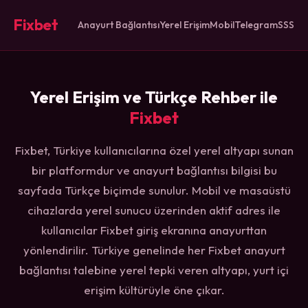
Fixbet
Anayurt Bağlantısı
Yerel Erişim
Mobil
Telegram
SSS
Yerel Erişim ve Türkçe Rehber ile
Fixbet
Fixbet, Türkiye kullanıcılarına özel yerel altyapı sunan
bir platformdur ve anayurt bağlantısı bilgisi bu
sayfada Türkçe biçimde sunulur. Mobil ve masaüstü
cihazlarda yerel sunucu üzerinden aktif adres ile
kullanıcılar Fixbet giriş ekranına anayurttan
yönlendirilir. Türkiye genelinde her Fixbet anayurt
bağlantısı talebine yerel tepki veren altyapı, yurt içi
erişim kültürüyle öne çıkar.