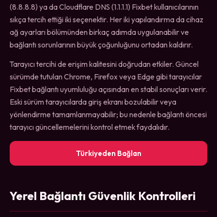
(8.8.8.8) ya da Cloudflare DNS (1.1.1.1) Fixbet kullanıcılarının
sıkça tercih ettiği iki seçenektir. Her iki yapılandırma da cihaz
ağ ayarları bölümünden birkaç adımda uygulanabilir ve
bağlantı sorunlarının büyük çoğunluğunu ortadan kaldırır.
Tarayıcı tercihi de erişim kalitesini doğrudan etkiler. Güncel
sürümde tutulan Chrome, Firefox veya Edge gibi tarayıcılar
Fixbet bağlantı uyumluluğu açısından en stabil sonuçları verir.
Eski sürüm tarayıcılarda giriş ekranı bozulabilir veya
yönlendirme tamamlanmayabilir; bu nedenle bağlantı öncesi
tarayıcı güncellemelerini kontrol etmek faydalıdır.
Türkiyeden Bağlan
Yerel Bağlantı Güvenlik Kontrolleri