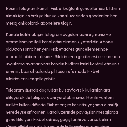
Resmi Telegram kanalı, Fixbet bağlantı güncellemesi bildirimi
almak için en hızlı yoldur ve kanal üzerinden gönderilen her
mesaj anlık olarak abonelere ulaşır.
Kanala katılmak için Telegram uygulamasını açmanız ve
arama kısmına ilgili kanal adını girmeniz yeterlidir. Abone
olduktan sonra her yeni Fixbet adres güncellemesinde
otomatik bildirim alırsınız. Bildirimlerin gecikmesi durumunda
uygulama ayarlarından kanalın bildirim iznini kontrol etmeniz
önerilir; bazı cihazlarda pil tasarrufu modu Fixbet
bildirimlerini engelleyebilir.
Telegram dışında doğrudan bu sayfayı sık kullanılanlara
ekleyerek de takip sürecini yürütebilirsiniz. Her iki yöntem
birlikte kullanıldığında Fixbet erişim kesintisi yaşama olasılığı
neredeyse sıfıra iner. Kanal üzerinde paylaşılan mesajlarda
genellikle yeni Fixbet adresi, geçiş tarihi ve varsa bakım
süresi bilgisi yer alır; bu sayede kullanıcılar durumu tam