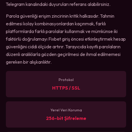
Telegram kanalındaki duyuruları referans alabilirsiniz.
Parola güvenliği erişim zincirinin kritik halkasıdır. Tahmin
edilmesi kolay kombinasyonlardan kaçınmak, farklı
platformlarda farklı parolalar kullanmak ve mümkünse iki
faktörlü doğrulamayı Fixbet giriş öncesi etkinleştirmek hesap
güvenliğini ciddi ölçüde artırır. Tarayıcıda kayıtlı parolaların
düzenli aralıklarla gözden geçirilmesi de ihmal edilmemesi
gereken bir alışkanlıktır.
Protokol
HTTPS / SSL
Yerel Veri Koruma
256-bit Şifreleme