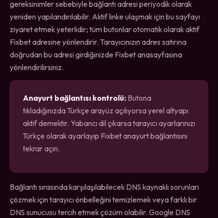
gereksinimler sebebiyle bağlantı adresi periyodik olarak
yeniden yapılandırılabilir. Aktif linke ulaşmak için bu sayfayı
ziyaret etmek yeterlidir; tüm butonlar otomatik olarak aktif
Fixbet adresine yönlendirir. Tarayıcınızın adres satırına
doğrudan bu adresi girdiğinizde Fixbet anasayfasına
yönlendirilirsiniz.
Anayurt bağlantısı kontrolü:
Butona
tıkladığınızda Türkçe arayüz açılıyorsa yerel altyapı
aktif demektir. Yabancı dil çıkarsa tarayıcı ayarlarınızı
Türkçe olarak ayarlayıp Fixbet anayurt bağlantısını
tekrar açın.
Bağlantı sırasında karşılaşılabilecek DNS kaynaklı sorunları
çözmek için tarayıcı önbelleğini temizlemek veya farklı bir
DNS sunucusu tercih etmek çözüm olabilir. Google DNS