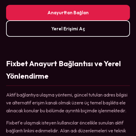
Anayurttan Bağlan
Yerel Erişimi Aç
Fixbet Anayurt Bağlantısı ve Yerel
Yönlendirme
Aktif bağlantıya ulaşma yöntemi, güncel tutulan adres bilgisi
ve alternatif erişim kanalı olmak üzere üç temel başlıkta ele
alınacak konular bu bölümde ayrıntılı biçimde işlenmektedir.
Fixbet'e ulaşmak isteyen kullanıcılar öncelikle sunulan aktif
bağlantı linkini edinmelidir. Alan adı düzenlemeleri ve teknik