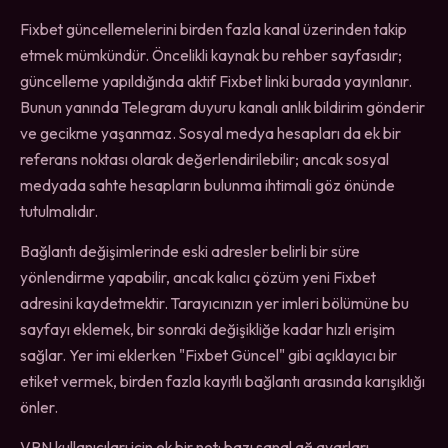
Fixbet güncellemelerini birden fazla kanal üzerinden takip
etmek mümkündür. Öncelikli kaynak bu rehber sayfasıdır;
güncelleme yapıldığında aktif Fixbet linki burada yayınlanır.
Bunun yanında Telegram duyuru kanalı anlık bildirim gönderir
ve gecikme yaşanmaz. Sosyal medya hesapları da ek bir
referans noktası olarak değerlendirilebilir; ancak sosyal
medyada sahte hesapların bulunma ihtimali göz önünde
tutulmalıdır.
Bağlantı değişimlerinde eski adresler belirli bir süre
yönlendirme yapabilir, ancak kalıcı çözüm yeni Fixbet
adresini kaydetmektir. Tarayıcınızın yer imleri bölümüne bu
sayfayı eklemek, bir sonraki değişikliğe kadar hızlı erişim
sağlar. Yer imi eklerken "Fixbet Güncel" gibi açıklayıcı bir
etiket vermek, birden fazla kayıtlı bağlantı arasında karışıklığı
önler.
VPN kullanıcıları için ek bir not: bazı sanal ağ ayarları