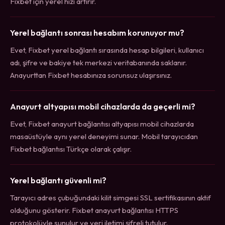
Fixbet için yerel hızı artırır.
Yerel bağlantı sonrası hesabım korunuyor mu?
Evet, Fixbet yerel bağlantı sırasında hesap bilgileri, kullanıcı
adı, şifre ve bakiye tek merkezi veritabanında saklanır.
Anayurttan Fixbet hesabınıza sorunsuz ulaşırsınız.
Anayurt altyapısı mobil cihazlarda da geçerli mi?
Evet, Fixbet anayurt bağlantısı altyapısı mobil cihazlarda
masaüstüyle aynı yerel deneyimi sunar. Mobil tarayıcıdan
Fixbet bağlantısı Türkçe olarak çalışır.
Yerel bağlantı güvenli mi?
Tarayıcı adres çubuğundaki kilit simgesi SSL sertifikasının aktif
olduğunu gösterir. Fixbet anayurt bağlantısı HTTPS
protokolüyle sunulur ve veri iletimi şifreli tutulur.