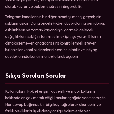
olarak kavrar ve bekleme süresini öngörebilir.
Telegram kanallarının bir diğer avantajı mesaj geçmişinin
saklanmasıdır. Daha önceki Fixbet duyurularına geri dönüp
eski linklerin ne zaman kapandığını görmek, gelecek
değişikliklerin sıklığını tahmin etmek için işe yarar. Bildirim
almak istemeyen ancak ara sıra kontrol etmek isteyen
kullanıcılar kanal bildirimlerini sessize alabilir ve ihtiyaç
duyduklarında kanalı manuel olarak açabilir.
Sıkça Sorulan Sorular
Kullanıcıların Fixbet erişim, güvenlik ve mobil kullanım
hakkında en çok merak ettiği konular aşağıda yanıtlanmıştır.
Her cevap bağımsız bir bilgi kaynağı olarak okunabilir ve
farklı başlıklarla ilişkili detaylar ilgili bölümlerde yer