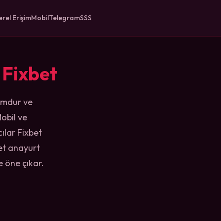
erel Erişim
Mobil
Telegram
SSS
e
Fixbet
ormdur ve
obil ve
ılar Fixbet
bet anayurt
e öne çıkar.