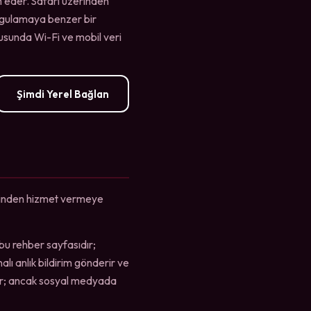
m eder. Safari üzerinden
 uygulamaya benzer bir
nusunda Wi-Fi ve mobil veri
Şimdi Yerel Bağlan
erinden hizmet vermeye
bu rehber sayfasıdır;
lı anlık bildirim gönderir ve
lir; ancak sosyal medyada