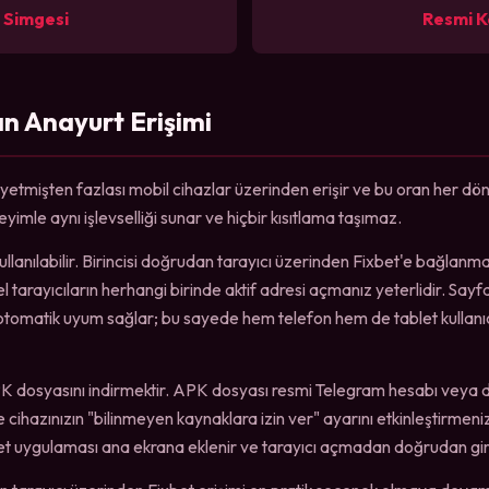
t Simgesi
Resmi K
n Anayurt Erişimi
de yetmişten fazlası mobil cihazlar üzerinden erişir ve bu oran her
imle aynı işlevselliği sunar ve hiçbir kısıtlama taşımaz.
 kullanılabilir. Birincisi doğrudan tarayıcı üzerinden Fixbet'e bağlan
 tarayıcıların herhangi birinde aktif adresi açmanız yeterlidir. Say
otomatik uyum sağlar; bu sayede hem telefon hem de tablet kullanıc
APK dosyasını indirmektir. APK dosyası resmi Telegram hesabı veya du
e cihazınızın "bilinmeyen kaynaklara izin ver" ayarını etkinleştirmeni
 uygulaması ana ekrana eklenir ve tarayıcı açmadan doğrudan giriş 