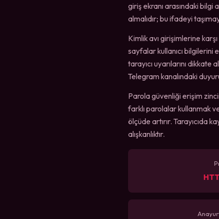
giriş ekranı arasındaki bilgi
almalıdır; bu ifadeyi taşıma
Kimlik avı girişimlerine karşı
sayfalar kullanıcı bilgileri
tarayıcı uyarılarını dikkate
Telegram kanalındaki duyurul
Parola güvenliği erişim zinc
farklı parolalar kullanmak v
ölçüde artırır. Tarayıcıda k
alışkanlıktır.
P
HTT
Anayur