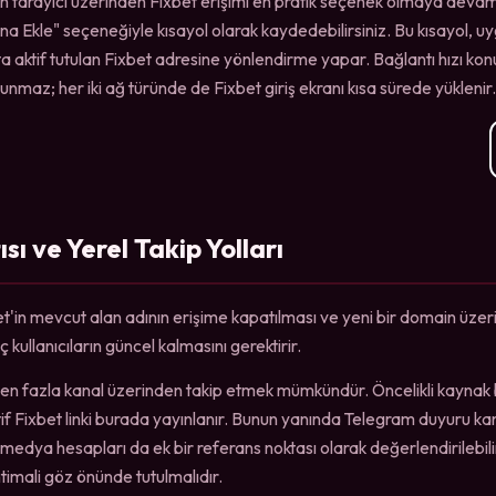
udan tarayıcı üzerinden Fixbet erişimi en pratik seçenek olmaya deva
ana Ekle" seçeneğiyle kısayol olarak kaydedebilirsiniz. Bu kısayol,
a aktif tutulan Fixbet adresine yönlendirme yapar. Bağlantı hızı ko
lunmaz; her iki ağ türünde de Fixbet giriş ekranı kısa sürede yüklenir.
ı ve Yerel Takip Yolları
t'in mevcut alan adının erişime kapatılması ve yeni bir domain üz
 kullanıcıların güncel kalmasını gerektirir.
den fazla kanal üzerinden takip etmek mümkündür. Öncelikli kaynak 
f Fixbet linki burada yayınlanır. Bunun yanında Telegram duyuru kana
edya hesapları da ek bir referans noktası olarak değerlendirilebi
timali göz önünde tutulmalıdır.