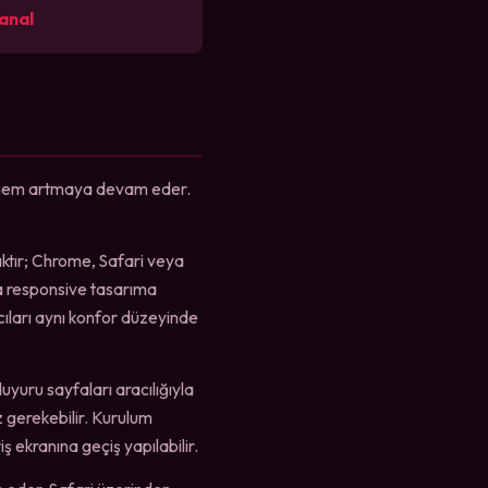
anal
 dönem artmaya devam eder.
maktır; Chrome, Safari veya
fa responsive tasarıma
ıları aynı konfor düzeyinde
yuru sayfaları aracılığıyla
z gerekebilir. Kurulum
ekranına geçiş yapılabilir.