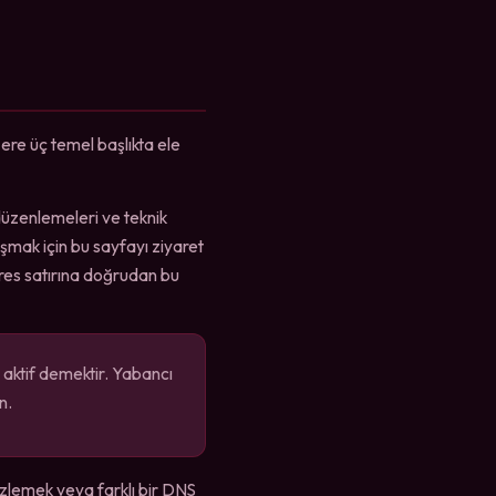
zere üç temel başlıkta ele
 düzenlemeleri ve teknik
aşmak için bu sayfayı ziyaret
dres satırına doğrudan bu
 aktif demektir. Yabancı
n.
mizlemek veya farklı bir DNS