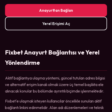
Anayurttan Bağlan
Yerel Erişimi Aç
Fixbet Anayurt Bağlantısı ve Yerel
Yönlendirme
Aktif bağlantıya ulaşma yöntemi, güncel tutulan adres bilgisi
ve alternatif erişim kanalı olmak üzere üç temel başlıkta ele
alınacak konular bu bölümde ayrıntılı biçimde işlenmektedir.
Fixbet'e ulaşmak isteyen kullanıcılar öncelikle sunulan aktif
bağlantı linkini edinmelidir. Alan adı düzenlemeleri ve teknik