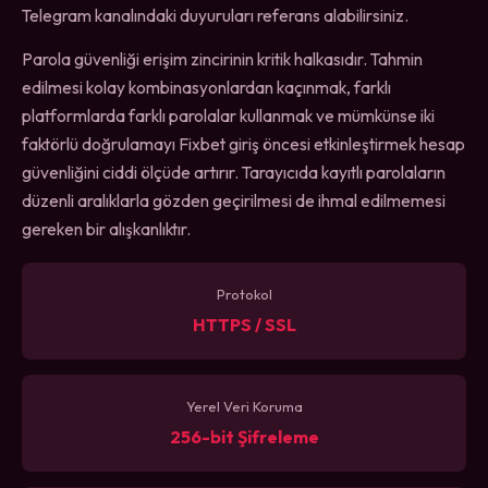
Telegram kanalındaki duyuruları referans alabilirsiniz.
Parola güvenliği erişim zincirinin kritik halkasıdır. Tahmin
edilmesi kolay kombinasyonlardan kaçınmak, farklı
platformlarda farklı parolalar kullanmak ve mümkünse iki
faktörlü doğrulamayı Fixbet giriş öncesi etkinleştirmek hesap
güvenliğini ciddi ölçüde artırır. Tarayıcıda kayıtlı parolaların
düzenli aralıklarla gözden geçirilmesi de ihmal edilmemesi
gereken bir alışkanlıktır.
Protokol
HTTPS / SSL
Yerel Veri Koruma
256-bit Şifreleme