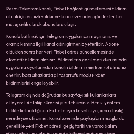
Resmi Telegram kanalı, Fixbet bağlantı güncellemesi bildirimi
almak için en hızlı yoldur ve kanal üzerinden gönderilen her
mesaj anlık olarak abonelere ulaşır.
Kanala katılmak için Telegram uygulamasını açmanız ve
arama kısmına ilgili kanal adını girmeniz yeterlidir. Abone
olduktan sonra her yeni Fixbet adres güncellemesinde
otomatik bildirim alırsınız. Bildirimlerin gecikmesi durumunda
uygulama ayarlarından kanalın bildirim iznini kontrol etmeniz
önerilir; bazı cihazlarda pil tasarrufu modu Fixbet
bildirimlerini engelleyebilir.
Telegram dışında doğrudan bu sayfayı sık kullanılanlara
ekleyerek de takip sürecini yürütebilirsiniz. Her iki yöntem
birlikte kullanıldığında Fixbet erişim kesintisi yaşama olasılığı
neredeyse sıfıra iner. Kanal üzerinde paylaşılan mesajlarda
genellikle yeni Fixbet adresi, geçiş tarihi ve varsa bakım
süresi bilgisi yer alır; bu sayede kullanıcılar durumu tam