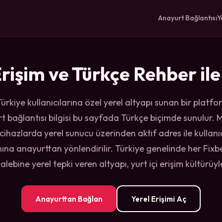
Anayurt Bağlantısı
Y
Erişim ve Türkçe Rehber il
Türkiye kullanıcılarına özel yerel altyapı sunan bir platf
t bağlantısı bilgisi bu sayfada Türkçe biçimde sunulur. M
ihazlarda yerel sunucu üzerinden aktif adres ile kullanıc
nına anayurttan yönlendirilir. Türkiye genelinde her Fix
talebine yerel tepki veren altyapı, yurt içi erişim kültürüyl
Anayurttan Bağlan
Yerel Erişimi Aç