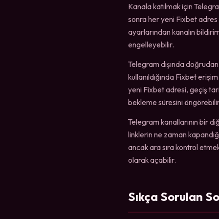
Kanala katılmak için Telegr
sonra her yeni Fixbet adres
ayarlarından kanalın bildirim
engelleyebilir.
Telegram dışında doğrudan bu 
kullanıldığında Fixbet erişim
yeni Fixbet adresi, geçiş tar
bekleme süresini öngörebilir
Telegram kanallarının bir d
linklerin ne zaman kapandığı
ancak ara sıra kontrol etmek 
olarak açabilir.
Sıkça Sorulan So