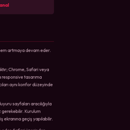
anal
 dönem artmaya devam eder.
maktır; Chrome, Safari veya
fa responsive tasarıma
ıları aynı konfor düzeyinde
yuru sayfaları aracılığıyla
z gerekebilir. Kurulum
ekranına geçiş yapılabilir.