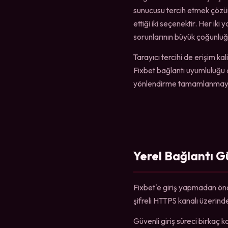
sunucusu tercih etmek çözüm o
ettiği iki seçenektir. Her i
sorunlarının büyük çoğunluğ
Tarayıcı tercihi de erişim k
Fixbet bağlantı uyumluluğu aç
yönlendirme tamamlanmayabil
Yerel Bağlantı G
Fixbet'e giriş yapmadan önce
şifreli HTTPS kanalı üzerind
Güvenli giriş süreci birkaç k