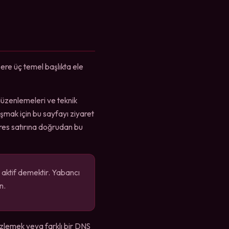
zere üç temel başlıkta ele
 düzenlemeleri ve teknik
aşmak için bu sayfayı ziyaret
dres satırına doğrudan bu
 aktif demektir. Yabancı
n.
mizlemek veya farklı bir DNS