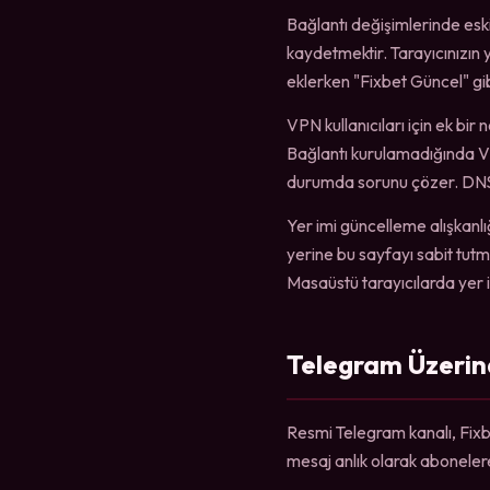
Bağlantı değişimlerinde eski
kaydetmektir. Tarayıcınızın 
eklerken "Fixbet Güncel" gibi
VPN kullanıcıları için ek bir
Bağlantı kurulamadığında V
durumda sorunu çözer. DNS 
Yer imi güncelleme alışkanl
yerine bu sayfayı sabit tutma
Masaüstü tarayıcılarda yer i
Telegram Üzerin
Resmi Telegram kanalı, Fixbe
mesaj anlık olarak abonelere