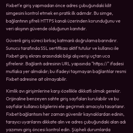
Fixbet'e giriş yapmadan önce adres çubuğundaki kilit
simgesini kontrol etmek en pratik ilk adımdır. Bu simge,
bağlantının şifreli HTTPS kanalı üzerinden korunduğunu ve
veri akışının güvende olduğunun kanıtıdır.
Güvenli giriş süreci birkaç katmanlı doğrulama barındırır.
Sunucu tarafında SSL sertifikası aktif tutulur ve kullanıcı ile
Fixbet giriş ekranı arasındaki bilgi alışverişi uçtan uca
şifrelenir. Bağlantı adresinin URL yapısında "https://" ifadesi
mutlaka yer almalıdır; bu ifadeyi taşımayan bağlantılar resmi
Fixbet adresine ait olmayabilir.
Kimlik avı girişimlerine karşı özellikle dikkatli olmak gerekir.
Orijinaline benzeyen sahte giriş sayfaları kurulabilir ve bu
sayfalar kullanıcı bilgilerini ele geçirmek amacıyla tasarlanır.
Fixbet bağlantısını her zaman güvenilir kaynaklardan edinin,
tarayıcı uyarılarını dikkate alın ve adres çubuğundaki alan adı
yazımını giriş öncesi kontrol edin. Şüpheli durumlarda