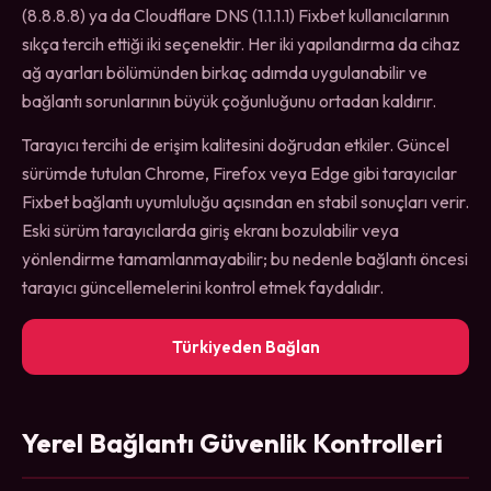
(8.8.8.8) ya da Cloudflare DNS (1.1.1.1) Fixbet kullanıcılarının
sıkça tercih ettiği iki seçenektir. Her iki yapılandırma da cihaz
ağ ayarları bölümünden birkaç adımda uygulanabilir ve
bağlantı sorunlarının büyük çoğunluğunu ortadan kaldırır.
Tarayıcı tercihi de erişim kalitesini doğrudan etkiler. Güncel
sürümde tutulan Chrome, Firefox veya Edge gibi tarayıcılar
Fixbet bağlantı uyumluluğu açısından en stabil sonuçları verir.
Eski sürüm tarayıcılarda giriş ekranı bozulabilir veya
yönlendirme tamamlanmayabilir; bu nedenle bağlantı öncesi
tarayıcı güncellemelerini kontrol etmek faydalıdır.
Türkiyeden Bağlan
Yerel Bağlantı Güvenlik Kontrolleri