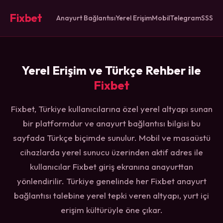
Fixbet
Anayurt Bağlantısı
Yerel Erişim
Mobil
Telegram
SSS
Yerel Erişim ve Türkçe Rehber ile
Fixbet
Fixbet, Türkiye kullanıcılarına özel yerel altyapı sunan
bir platformdur ve anayurt bağlantısı bilgisi bu
sayfada Türkçe biçimde sunulur. Mobil ve masaüstü
cihazlarda yerel sunucu üzerinden aktif adres ile
kullanıcılar Fixbet giriş ekranına anayurttan
yönlendirilir. Türkiye genelinde her Fixbet anayurt
bağlantısı talebine yerel tepki veren altyapı, yurt içi
erişim kültürüyle öne çıkar.