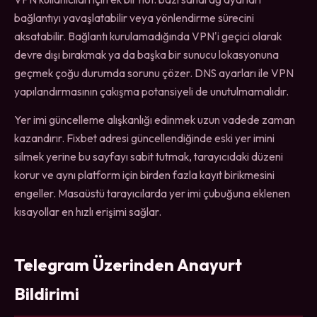
bağlantıyı yavaşlatabilir veya yönlendirme sürecini
aksatabilir. Bağlantı kurulamadığında VPN'i geçici olarak
devre dışı bırakmak ya da başka bir sunucu lokasyonuna
geçmek çoğu durumda sorunu çözer. DNS ayarları ile VPN
yapılandırmasının çakışma potansiyeli de unutulmamalıdır.
Yer imi güncelleme alışkanlığı edinmek uzun vadede zaman
kazandırır. Fixbet adresi güncellendiğinde eski yer imini
silmek yerine bu sayfayı sabit tutmak, tarayıcıdaki düzeni
korur ve aynı platform için birden fazla kayıt birikmesini
engeller. Masaüstü tarayıcılarda yer imi çubuğuna eklenen
kısayollar en hızlı erişimi sağlar.
Telegram Üzerinden Anayurt
Bildirimi