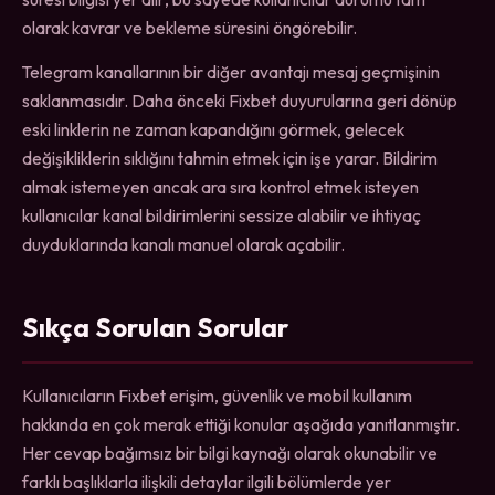
olarak kavrar ve bekleme süresini öngörebilir.
Telegram kanallarının bir diğer avantajı mesaj geçmişinin
saklanmasıdır. Daha önceki Fixbet duyurularına geri dönüp
eski linklerin ne zaman kapandığını görmek, gelecek
değişikliklerin sıklığını tahmin etmek için işe yarar. Bildirim
almak istemeyen ancak ara sıra kontrol etmek isteyen
kullanıcılar kanal bildirimlerini sessize alabilir ve ihtiyaç
duyduklarında kanalı manuel olarak açabilir.
Sıkça Sorulan Sorular
Kullanıcıların Fixbet erişim, güvenlik ve mobil kullanım
hakkında en çok merak ettiği konular aşağıda yanıtlanmıştır.
Her cevap bağımsız bir bilgi kaynağı olarak okunabilir ve
farklı başlıklarla ilişkili detaylar ilgili bölümlerde yer