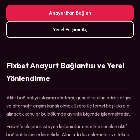
Anayurttan Bağlan
Yerel Erişimi Aç
Fixbet Anayurt Bağlantısı ve Yerel
Yönlendirme
Aktif bağlantıya ulaşma yöntemi, güncel tutulan adres bilgisi
ve alternatif erişim kanalı olmak üzere üç temel başlıkta ele
alınacak konular bu bölümde ayrıntılı biçimde işlenmektedir.
Fixbet'e ulaşmak isteyen kullanıcılar öncelikle sunulan aktif
bağlantı linkini edinmelidir. Alan adı düzenlemeleri ve teknik