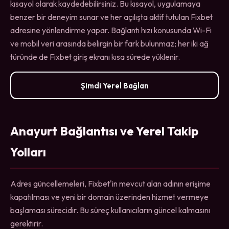
kısayol olarak kaydedebilirsiniz. Bu kısayol, uygulamaya
benzer bir deneyim sunar ve her açılışta aktif tutulan Fixbet
adresine yönlendirme yapar. Bağlantı hızı konusunda Wi-Fi
ve mobil veri arasında belirgin bir fark bulunmaz; her iki ağ
türünde de Fixbet giriş ekranı kısa sürede yüklenir.
Şimdi Yerel Bağlan
Anayurt Bağlantısı ve Yerel Takip
Yolları
Adres güncellemeleri, Fixbet'in mevcut alan adının erişime
kapatılması ve yeni bir domain üzerinden hizmet vermeye
başlaması sürecidir. Bu süreç kullanıcıların güncel kalmasını
gerektirir.