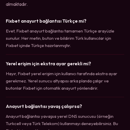
almaktadır.
Fixbet anayurt bağlantısı Türkçe mi?
Evet, Fixbet anayurt bağlantısı tamamen Türkçe arayüzle
sunulur. Her metin, buton ve bildirim Türk kullanıcılar için
Fixbet içinde Türkçe hazırlanmıştır.
Yerel erişim için ekstra ayar gerekli mi?
Hayır, Fixbet yerel erişim için kullanıcı tarafında ekstra ayar
gerekmez. Yerel sunucu altyapısı arka planda çalışır ve
butonlar Fixbet için otomatik anayurt yönlendirir.
Anayurt bağlantısı yavaş çalışırsa?
Anayurt bağlantısı yavaşsa yerel DNS sunucusu (örneğin
Turkcell veya Türk Telekom) kullanmayı deneyebilirsiniz. Bu