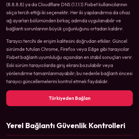
(8.8.8.8) ya da Cloudflare DNS (1.1.1.1) Fixbet kullanıcılarının
sıkça tercih ettiği iki seçenektir. Her iki yapılandırma da cihaz
ağ ayarları bölümünden birkaç adımda uygulanabilir ve
bağlantı sorunlarının büyük çoğunluğunu ortadan kaldırır.
Tarayıcı tercihi de erişim kalitesini doğrudan etkiler. Güncel
sürümde tutulan Chrome, Firefox veya Edge gibi tarayıcılar
Fixbet bağlantı uyumluluğu açısından en stabil sonuçları verir.
Eski sürüm tarayıcılarda giriş ekranı bozulabilir veya
yönlendirme tamamlanmayabilir; bu nedenle bağlantı öncesi
tarayıcı güncellemelerini kontrol etmek faydalıdır.
Türkiyeden Bağlan
Yerel Bağlantı Güvenlik Kontrolleri