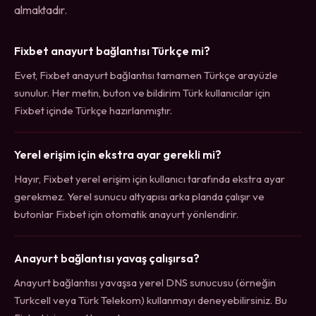
almaktadır.
Fixbet anayurt bağlantısı Türkçe mi?
Evet, Fixbet anayurt bağlantısı tamamen Türkçe arayüzle
sunulur. Her metin, buton ve bildirim Türk kullanıcılar için
Fixbet içinde Türkçe hazırlanmıştır.
Yerel erişim için ekstra ayar gerekli mi?
Hayır, Fixbet yerel erişim için kullanıcı tarafında ekstra ayar
gerekmez. Yerel sunucu altyapısı arka planda çalışır ve
butonlar Fixbet için otomatik anayurt yönlendirir.
Anayurt bağlantısı yavaş çalışırsa?
Anayurt bağlantısı yavaşsa yerel DNS sunucusu (örneğin
Turkcell veya Türk Telekom) kullanmayı deneyebilirsiniz. Bu