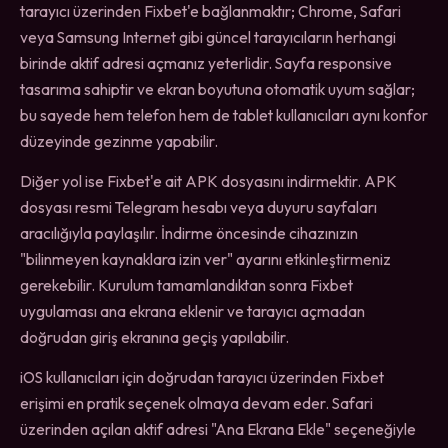
tarayıcı üzerinden Fixbet'e bağlanmaktır; Chrome, Safari
veya Samsung Internet gibi güncel tarayıcıların herhangi
birinde aktif adresi açmanız yeterlidir. Sayfa responsive
tasarıma sahiptir ve ekran boyutuna otomatik uyum sağlar;
bu sayede hem telefon hem de tablet kullanıcıları aynı konfor
düzeyinde gezinme yapabilir.
Diğer yol ise Fixbet'e ait APK dosyasını indirmektir. APK
dosyası resmi Telegram hesabı veya duyuru sayfaları
aracılığıyla paylaşılır. İndirme öncesinde cihazınızın
"bilinmeyen kaynaklara izin ver" ayarını etkinleştirmeniz
gerekebilir. Kurulum tamamlandıktan sonra Fixbet
uygulaması ana ekrana eklenir ve tarayıcı açmadan
doğrudan giriş ekranına geçiş yapılabilir.
iOS kullanıcıları için doğrudan tarayıcı üzerinden Fixbet
erişimi en pratik seçenek olmaya devam eder. Safari
üzerinden açılan aktif adresi "Ana Ekrana Ekle" seçeneğiyle