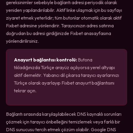
gereksinimler sebebiyle bağlantı adresi periyodik olarak
yeniden yapılandırılabilir. Aktif linke ulaşmak için bu sayfayı
ziyaret etmek yeterlidir; tüm butonlar otomatik olarak aktif
Fixbet adresine yönlendirir. Tarayıcınızın adres satırına
doğrudan bu adresi girdiğinizde Fixbet anasayfasına
yönlendirilirsiniz.
Anayurt bağlantısı kontrolü:
Butona
tıkladığınızda Türkçe arayüz açılıyorsa yerel altyapı
aktif demektir. Yabancı dil çıkarsa tarayıcı ayarlarınızı
Türkçe olarak ayarlayıp Fixbet anayurt bağlantısını
tekrar açın.
Bağlantı sırasında karşılaşılabilecek DNS kaynaklı sorunları
çözmek için tarayıcı önbelleğini temizlemek veya farklı bir
DNS sunucusu tercih etmek çözüm olabilir. Google DNS