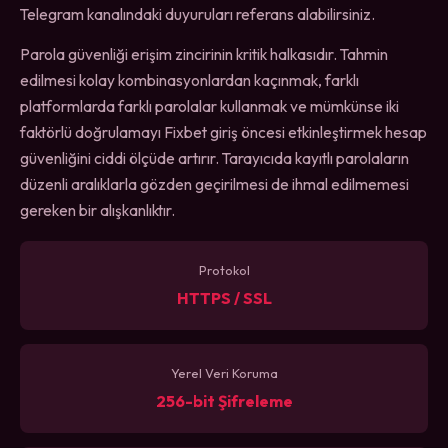
Telegram kanalındaki duyuruları referans alabilirsiniz.
Parola güvenliği erişim zincirinin kritik halkasıdır. Tahmin
edilmesi kolay kombinasyonlardan kaçınmak, farklı
platformlarda farklı parolalar kullanmak ve mümkünse iki
faktörlü doğrulamayı Fixbet giriş öncesi etkinleştirmek hesap
güvenliğini ciddi ölçüde artırır. Tarayıcıda kayıtlı parolaların
düzenli aralıklarla gözden geçirilmesi de ihmal edilmemesi
gereken bir alışkanlıktır.
Protokol
HTTPS / SSL
Yerel Veri Koruma
256-bit Şifreleme