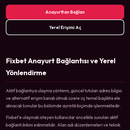
Anayurttan Bağlan
Yerel Erişimi Aç
Fixbet Anayurt Bağlantısı ve Yerel
Yönlendirme
Aktif bağlantıya ulaşma yöntemi, güncel tutulan adres bilgisi
ve alternatif erişim kanalı olmak üzere üç temel başlıkta ele
alınacak konular bu bölümde ayrıntılı biçimde işlenmektedir.
Fixbet'e ulaşmak isteyen kullanıcılar öncelikle sunulan aktif
bağlantı linkini edinmelidir. Alan adı düzenlemeleri ve teknik