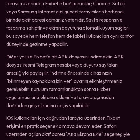
tarayıcı üzerinden Fixbet'e bağlanmaktır; Chrome, Safari
veya Samsung Internet gibi güncel tarayıcıların herhangi
birinde aktif adresi açmanız yeterlidir. Sayfa responsive
tasarıma sahiptir ve ekran boyutuna otomatik uyum sağlar;
bu sayede hem telefon hem de tablet kullanıcıları aynı konfor
düzeyinde gezinme yapabilir.
Diğer yol ise Fixbet'e ait APK dosyasını indirmektir. APK
dosyası resmi Telegram hesabı veya duyuru sayfaları
aracılığıyla paylaşılır. İndirme öncesinde cihazınızın
"bilinmeyen kaynaklara izin ver" ayarını etkinleştirmeniz
gerekebilir. Kurulum tamamlandıktan sonra Fixbet
uygulaması ana ekrana eklenir ve tarayıcı açmadan
doğrudan giriş ekranına geçiş yapılabilir.
iOS kullanıcıları için doğrudan tarayıcı üzerinden Fixbet
erişimi en pratik seçenek olmaya devam eder. Safari
üzerinden açılan aktif adresi "Ana Ekrana Ekle" seçeneğiyle