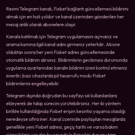
Resmi Telegram kanalı, Fixbet bağlantı güncellemesi bildirimi
almak için en hızlı yoldur ve kanal üzerinden gönderilen her
mesaj anlık olarak abonelere ulaşır.
Kanala katılmak için Telegram uygulamasını açmanız ve
arama kısmına ilgili kanal adını girmeniz yeterlidir. Abone
olduktan sonra her yeni Fixbet adres güncellemesinde
otomatik bildirim alırsınız. Bildirimlerin gecikmesi durumunda
uygulama ayarlarından kanalın bildirim iznini kontrol etmeniz
önerilir; bazı cihazlarda pil tasarrufu modu Fixbet
bildirimlerini engelleyebilir.
Telegram dışında doğrudan bu sayfayı sık kullanılanlara
ekleyerek de takip sürecini yürütebilirsiniz. Her iki yöntem
birlikte kullanıldığında Fixbet erişim kesintisi yaşama olasılığı
neredeyse sıfıra iner. Kanal üzerinde paylaşılan mesajlarda
genellikle yeni Fixbet adresi, geçiş tarihi ve varsa bakım
süresi bilgisi yer alır; bu sayede kullanıcılar durumu tam