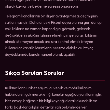
olarak kavrar ve bekleme süresini öngörebilir.
Telegram kanallarının bir diğer avantajı mesaj geçmişinin
saklanmasıdır. Daha önceki Fixbet duyurularına geri dönüp
eski linklerin ne zaman kapandığını görmek, gelecek
değişikliklerin sıklığını tahmin etmek için işe yarar. Bildirim
almak istemeyen ancak ara sıra kontrol etmek isteyen
kullanıcılar kanal bildirimlerini sessize alabilir ve ihtiyaç
duyduklarında kanalı manuel olarak açabilir.
Sıkça Sorulan Sorular
Kullanıcıların Fixbet erişim, güvenlik ve mobil kullanım
hakkında en çok merak ettiği konular aşağıda yanıtlanmıştır.
Her cevap bağımsız bir bilgi kaynağı olarak okunabilir ve
farklı başlıklarla ilişkili detaylar ilgili bölümlerde yer