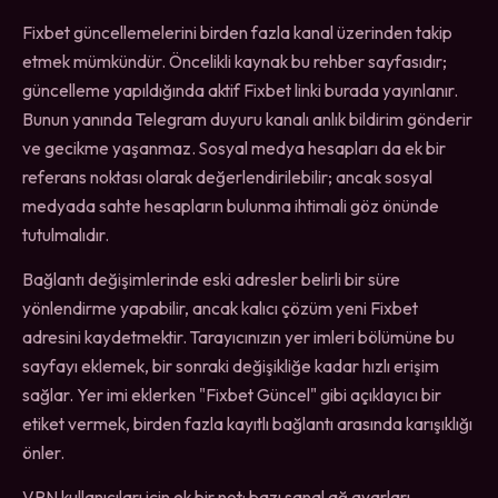
Fixbet güncellemelerini birden fazla kanal üzerinden takip
etmek mümkündür. Öncelikli kaynak bu rehber sayfasıdır;
güncelleme yapıldığında aktif Fixbet linki burada yayınlanır.
Bunun yanında Telegram duyuru kanalı anlık bildirim gönderir
ve gecikme yaşanmaz. Sosyal medya hesapları da ek bir
referans noktası olarak değerlendirilebilir; ancak sosyal
medyada sahte hesapların bulunma ihtimali göz önünde
tutulmalıdır.
Bağlantı değişimlerinde eski adresler belirli bir süre
yönlendirme yapabilir, ancak kalıcı çözüm yeni Fixbet
adresini kaydetmektir. Tarayıcınızın yer imleri bölümüne bu
sayfayı eklemek, bir sonraki değişikliğe kadar hızlı erişim
sağlar. Yer imi eklerken "Fixbet Güncel" gibi açıklayıcı bir
etiket vermek, birden fazla kayıtlı bağlantı arasında karışıklığı
önler.
VPN kullanıcıları için ek bir not: bazı sanal ağ ayarları