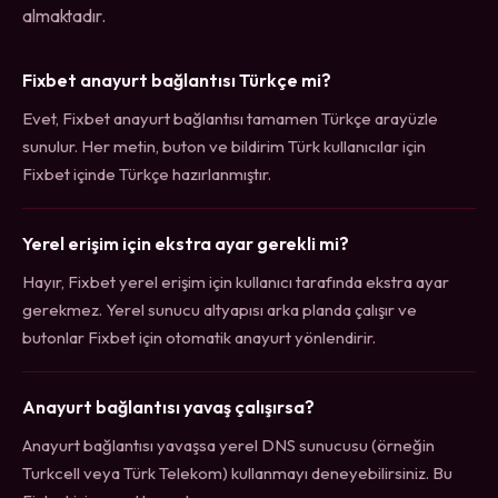
almaktadır.
Fixbet anayurt bağlantısı Türkçe mi?
Evet, Fixbet anayurt bağlantısı tamamen Türkçe arayüzle
sunulur. Her metin, buton ve bildirim Türk kullanıcılar için
Fixbet içinde Türkçe hazırlanmıştır.
Yerel erişim için ekstra ayar gerekli mi?
Hayır, Fixbet yerel erişim için kullanıcı tarafında ekstra ayar
gerekmez. Yerel sunucu altyapısı arka planda çalışır ve
butonlar Fixbet için otomatik anayurt yönlendirir.
Anayurt bağlantısı yavaş çalışırsa?
Anayurt bağlantısı yavaşsa yerel DNS sunucusu (örneğin
Turkcell veya Türk Telekom) kullanmayı deneyebilirsiniz. Bu