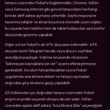
tarayıcı üzerinden Fixbet'e bağlanmaktır; Chrome, Safari
veya Samsung Internet gibi güncel tarayıcıların herhangi
birinde aktif adresi açmanız yeterlidir. Sayfa responsive
tasarıma sahiptir ve ekran boyutuna otomatik uyum sağlar;
bu sayede hem telefon hem de tablet kullanıcıları aynı konfor
düzeyinde gezinme yapabilir.
Diğer yol ise Fixbet'e ait APK dosyasını indirmektir. APK
dosyası resmi Telegram hesabı veya duyuru sayfaları
aracılığıyla paylaşılır. İndirme öncesinde cihazınızın
"bilinmeyen kaynaklara izin ver" ayarını etkinleştirmeniz
gerekebilir. Kurulum tamamlandıktan sonra Fixbet
uygulaması ana ekrana eklenir ve tarayıcı açmadan
doğrudan giriş ekranına geçiş yapılabilir.
iOS kullanıcıları için doğrudan tarayıcı üzerinden Fixbet
erişimi en pratik seçenek olmaya devam eder. Safari
üzerinden açılan aktif adresi "Ana Ekrana Ekle" seçeneğiyle