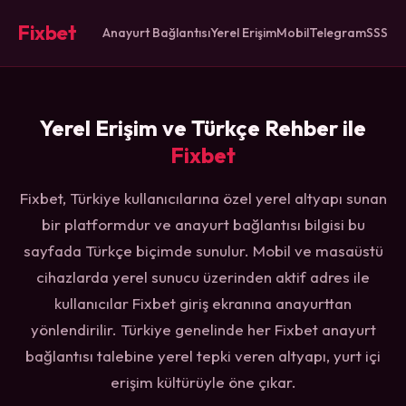
Fixbet
Anayurt Bağlantısı
Yerel Erişim
Mobil
Telegram
SSS
Yerel Erişim ve Türkçe Rehber ile
Fixbet
Fixbet, Türkiye kullanıcılarına özel yerel altyapı sunan
bir platformdur ve anayurt bağlantısı bilgisi bu
sayfada Türkçe biçimde sunulur. Mobil ve masaüstü
cihazlarda yerel sunucu üzerinden aktif adres ile
kullanıcılar Fixbet giriş ekranına anayurttan
yönlendirilir. Türkiye genelinde her Fixbet anayurt
bağlantısı talebine yerel tepki veren altyapı, yurt içi
erişim kültürüyle öne çıkar.