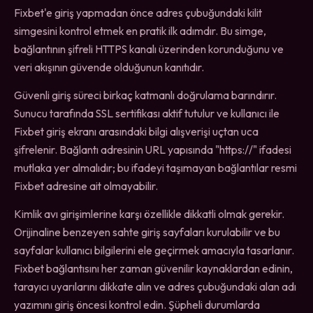
Fixbet'e giriş yapmadan önce adres çubuğundaki kilit
simgesini kontrol etmek en pratik ilk adımdır. Bu simge,
bağlantının şifreli HTTPS kanalı üzerinden korunduğunu ve
veri akışının güvende olduğunun kanıtıdır.
Güvenli giriş süreci birkaç katmanlı doğrulama barındırır.
Sunucu tarafında SSL sertifikası aktif tutulur ve kullanıcı ile
Fixbet giriş ekranı arasındaki bilgi alışverişi uçtan uca
şifrelenir. Bağlantı adresinin URL yapısında "https://" ifadesi
mutlaka yer almalıdır; bu ifadeyi taşımayan bağlantılar resmi
Fixbet adresine ait olmayabilir.
Kimlik avı girişimlerine karşı özellikle dikkatli olmak gerekir.
Orijinaline benzeyen sahte giriş sayfaları kurulabilir ve bu
sayfalar kullanıcı bilgilerini ele geçirmek amacıyla tasarlanır.
Fixbet bağlantısını her zaman güvenilir kaynaklardan edinin,
tarayıcı uyarılarını dikkate alın ve adres çubuğundaki alan adı
yazımını giriş öncesi kontrol edin. Şüpheli durumlarda