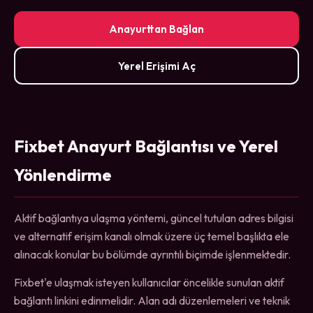
Anayurttan Bağlan
Yerel Erişimi Aç
Fixbet Anayurt Bağlantısı ve Yerel
Yönlendirme
Aktif bağlantıya ulaşma yöntemi, güncel tutulan adres bilgisi
ve alternatif erişim kanalı olmak üzere üç temel başlıkta ele
alınacak konular bu bölümde ayrıntılı biçimde işlenmektedir.
Fixbet'e ulaşmak isteyen kullanıcılar öncelikle sunulan aktif
bağlantı linkini edinmelidir. Alan adı düzenlemeleri ve teknik