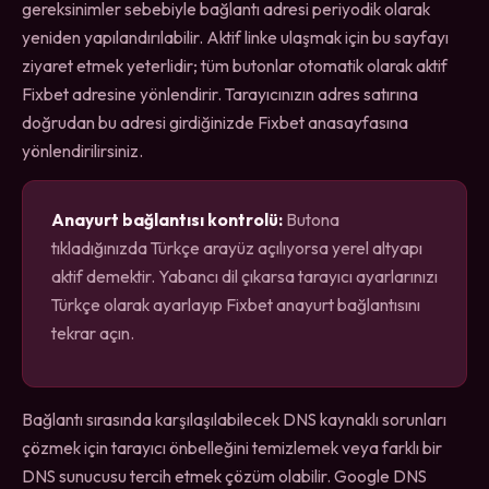
gereksinimler sebebiyle bağlantı adresi periyodik olarak
yeniden yapılandırılabilir. Aktif linke ulaşmak için bu sayfayı
ziyaret etmek yeterlidir; tüm butonlar otomatik olarak aktif
Fixbet adresine yönlendirir. Tarayıcınızın adres satırına
doğrudan bu adresi girdiğinizde Fixbet anasayfasına
yönlendirilirsiniz.
Anayurt bağlantısı kontrolü:
Butona
tıkladığınızda Türkçe arayüz açılıyorsa yerel altyapı
aktif demektir. Yabancı dil çıkarsa tarayıcı ayarlarınızı
Türkçe olarak ayarlayıp Fixbet anayurt bağlantısını
tekrar açın.
Bağlantı sırasında karşılaşılabilecek DNS kaynaklı sorunları
çözmek için tarayıcı önbelleğini temizlemek veya farklı bir
DNS sunucusu tercih etmek çözüm olabilir. Google DNS