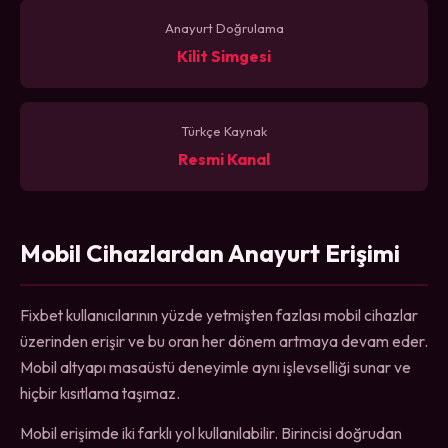
Anayurt Doğrulama
Kilit Simgesi
Türkçe Kaynak
Resmi Kanal
Mobil Cihazlardan Anayurt Erişimi
Fixbet kullanıcılarının yüzde yetmişten fazlası mobil cihazlar
üzerinden erişir ve bu oran her dönem artmaya devam eder.
Mobil altyapı masaüstü deneyimle aynı işlevselliği sunar ve
hiçbir kısıtlama taşımaz.
Mobil erişimde iki farklı yol kullanılabilir. Birincisi doğrudan