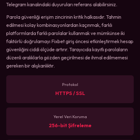
Telegram kanalındaki duyuruları referans alabilirsiniz.
Parola güvenliği erişim zincirinin kritik halkasıdır. Tahmin
edilmesi kolay kombinasyonlardan kaçınmak, farklı
platformlarda farklı parolalar kullanmak ve mümkünse iki
faktörlü doğrulamayı Fixbet giriş öncesi etkinleştirmek hesap
güvenliğini ciddi ölçüde artırır. Tarayıcıda kayıtlı parolaların
düzenli aralıklarla gözden geçirilmesi de ihmal edilmemesi
gereken bir alışkanlıktır.
Protokol
HTTPS / SSL
Yerel Veri Koruma
256-bit Şifreleme