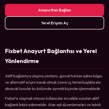
Anayurttan Bağlan
Yerel Erişimi Aç
Fixbet Anayurt Bağlantısı ve Yerel
Yönlendirme
Aktif bağlantıya ulaşma yöntemi, güncel tutulan adres bilgisi
ve alternatif erişim kanalı olmak üzere üç temel başlıkta ele
alınacak konular bu bölümde ayrıntılı biçimde işlenmektedir.
Fixbet'e ulaşmak isteyen kullanıcılar öncelikle sunulan aktif
bağlantı linkini edinmelidir. Alan adı düzenlemeleri ve teknik