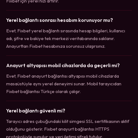
Fixbet için yerel hızı artırır.
Yerel bağlantı sonrası hesabım korunuyor mu?
Evet, Fixbet yerel bağlantı sırasında hesap bilgileri, kullanıcı
adı, şifre ve bakiye tek merkezi veritabanında saklanır.
Anayurttan Fixbet hesabınıza sorunsuz ulaşırsınız.
Anayurt altyapısı mobil cihazlarda da geçerli mi?
Evet, Fixbet anayurt bağlantısı altyapısı mobil cihazlarda
masaüstüyle aynı yerel deneyimi sunar. Mobil tarayıcıdan
Fixbet bağlantısı Türkçe olarak çalışır.
Yerel bağlantı güvenli mi?
Tarayıcı adres çubuğundaki kilit simgesi SSL sertifikasının aktif
olduğunu gösterir. Fixbet anayurt bağlantısı HTTPS
protokolüyle sunulur ve veri iletimi şifreli tutulur.