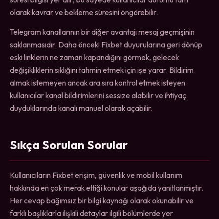
olarak kavrar ve bekleme süresini öngörebilir.
Telegram kanallarının bir diğer avantajı mesaj geçmişinin
saklanmasıdır. Daha önceki Fixbet duyurularına geri dönüp
eski linklerin ne zaman kapandığını görmek, gelecek
değişikliklerin sıklığını tahmin etmek için işe yarar. Bildirim
almak istemeyen ancak ara sıra kontrol etmek isteyen
kullanıcılar kanal bildirimlerini sessize alabilir ve ihtiyaç
duyduklarında kanalı manuel olarak açabilir.
Sıkça Sorulan Sorular
Kullanıcıların Fixbet erişim, güvenlik ve mobil kullanım
hakkında en çok merak ettiği konular aşağıda yanıtlanmıştır.
Her cevap bağımsız bir bilgi kaynağı olarak okunabilir ve
farklı başlıklarla ilişkili detaylar ilgili bölümlerde yer