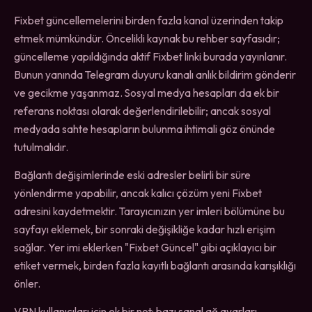
Fixbet güncellemelerini birden fazla kanal üzerinden takip
etmek mümkündür. Öncelikli kaynak bu rehber sayfasıdır;
güncelleme yapıldığında aktif Fixbet linki burada yayınlanır.
Bunun yanında Telegram duyuru kanalı anlık bildirim gönderir
ve gecikme yaşanmaz. Sosyal medya hesapları da ek bir
referans noktası olarak değerlendirilebilir; ancak sosyal
medyada sahte hesapların bulunma ihtimali göz önünde
tutulmalıdır.
Bağlantı değişimlerinde eski adresler belirli bir süre
yönlendirme yapabilir, ancak kalıcı çözüm yeni Fixbet
adresini kaydetmektir. Tarayıcınızın yer imleri bölümüne bu
sayfayı eklemek, bir sonraki değişikliğe kadar hızlı erişim
sağlar. Yer imi eklerken "Fixbet Güncel" gibi açıklayıcı bir
etiket vermek, birden fazla kayıtlı bağlantı arasında karışıklığı
önler.
VPN kullanıcıları için ek bir not: bazı sanal ağ ayarları