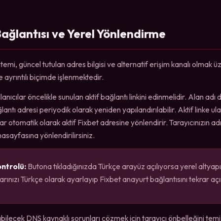
ağlantısı ve Yerel Yönlendirme
emi, güncel tutulan adres bilgisi ve alternatif erişim kanalı olmak ü
ayrıntılı biçimde işlenmektedir.
anıcılar öncelikle sunulan aktif bağlantı linkini edinmelidir. Alan adı
ntı adresi periyodik olarak yeniden yapılandırılabilir. Aktif linke ul
ar otomatik olarak aktif Fixbet adresine yönlendirir. Tarayıcınızın a
asayfasına yönlendirilirsiniz.
ntrolü:
Butona tıkladığınızda Türkçe arayüz açılıyorsa yerel altyapı
larınızı Türkçe olarak ayarlayıp Fixbet anayurt bağlantısını tekrar açı
labilecek DNS kaynaklı sorunları çözmek için tarayıcı önbelleğini te