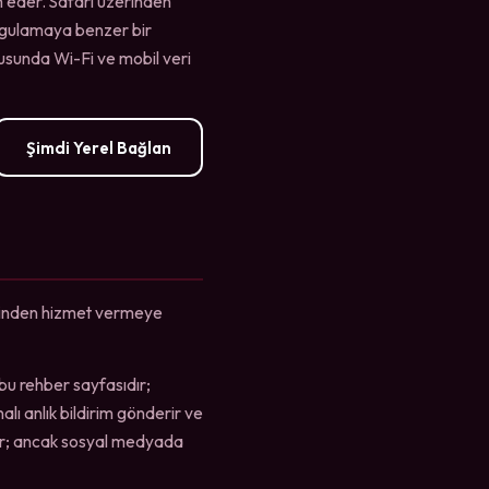
m eder. Safari üzerinden
 uygulamaya benzer bir
nusunda Wi-Fi ve mobil veri
Şimdi Yerel Bağlan
erinden hizmet vermeye
bu rehber sayfasıdır;
lı anlık bildirim gönderir ve
lir; ancak sosyal medyada