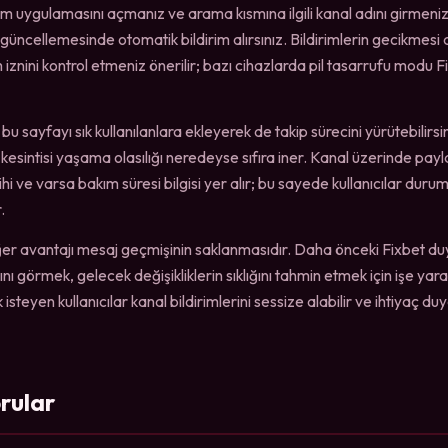
am uygulamasını açmanız ve arama kısmına ilgili kanal adını girmeniz
 güncellemesinde otomatik bildirim alırsınız. Bildirimlerin gecikm
 iznini kontrol etmeniz önerilir; bazı cihazlarda pil tasarrufu modu Fi
sayfayı sık kullanılanlara ekleyerek de takip sürecini yürütebilirsini
 kesintisi yaşama olasılığı neredeyse sıfıra iner. Kanal üzerinde pay
ihi ve varsa bakım süresi bilgisi yer alır; bu sayede kullanıcılar dur
.
iğer avantajı mesaj geçmişinin saklanmasıdır. Daha önceki Fixbet du
nı görmek, gelecek değişikliklerin sıklığını tahmin etmek için işe yar
isteyen kullanıcılar kanal bildirimlerini sessize alabilir ve ihtiyaç 
rular