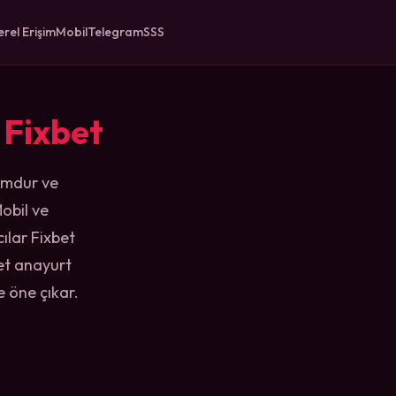
erel Erişim
Mobil
Telegram
SSS
e
Fixbet
ormdur ve
obil ve
ılar Fixbet
bet anayurt
e öne çıkar.