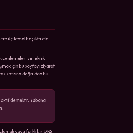
zere üç temel başlıkta ele
 düzenlemeleri ve teknik
aşmak için bu sayfayı ziyaret
dres satırına doğrudan bu
 aktif demektir. Yabancı
n.
mizlemek veya farklı bir DNS