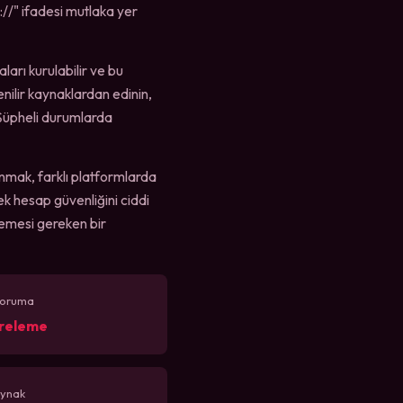
s://" ifadesi mutlaka yer
aları kurulabilir ve bu
enilir kaynaklardan edinin,
. Şüpheli durumlarda
ınmak, farklı platformlarda
ek hesap güvenliğini ciddi
lmemesi gereken bir
 Koruma
freleme
aynak