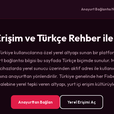
Anayurt Bağlantısı
Y
Erişim ve Türkçe Rehber il
Türkiye kullanıcılarına özel yerel altyapı sunan bir platf
t bağlantısı bilgisi bu sayfada Türkçe biçimde sunulur. M
ihazlarda yerel sunucu üzerinden aktif adres ile kullanıc
nına anayurttan yönlendirilir. Türkiye genelinde her Fix
talebine yerel tepki veren altyapı, yurt içi erişim kültürüyl
Anayurttan Bağlan
Yerel Erişimi Aç