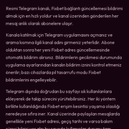
Resmi Telegram kanalı, Fixbet bağlantı güncellemesi bildirimi
almak için en hızlı yoldur ve kanal üzerinden gönderilen her
mesaj anlık olarak abonelere ulaşır.
Kanala katılmak için Telegram uygulamasını açmanız ve
arama kısmına ilgili kanal adını girmeniz yeterlidir. Abone
olduktan sonra her yeni Fixbet adres güncellemesinde
otomatik bildirim alırsınız. Bildirimlerin gecikmesi durumunda
uygulama ayarlarından kanalın bildirim iznini kontrol etmeniz
önerilir; bazı cihazlarda pil tasarrufu modu Fixbet
bildirimlerini engelleyebilir.
Telegram dışında doğrudan bu sayfayı sık kullanılanlara
ekleyerek de takip sürecini yürütebilirsiniz. Her iki yöntem
birlikte kullanıldığında Fixbet erişim kesintisi yaşama olasılığı
neredeyse sıfıra iner. Kanal üzerinde paylaşılan mesajlarda
genellikle yeni Fixbet adresi, geçiş tarihi ve varsa bakım
süresi bilgisi yer alır; bu sayede kullanıcılar durumu tam