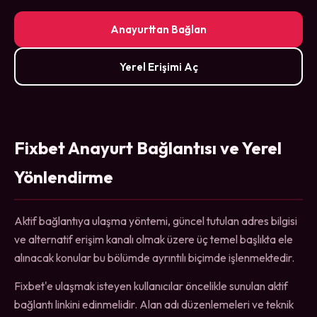
Anayurttan Bağlan
Yerel Erişimi Aç
Fixbet Anayurt Bağlantısı ve Yerel
Yönlendirme
Aktif bağlantıya ulaşma yöntemi, güncel tutulan adres bilgisi
ve alternatif erişim kanalı olmak üzere üç temel başlıkta ele
alınacak konular bu bölümde ayrıntılı biçimde işlenmektedir.
Fixbet'e ulaşmak isteyen kullanıcılar öncelikle sunulan aktif
bağlantı linkini edinmelidir. Alan adı düzenlemeleri ve teknik