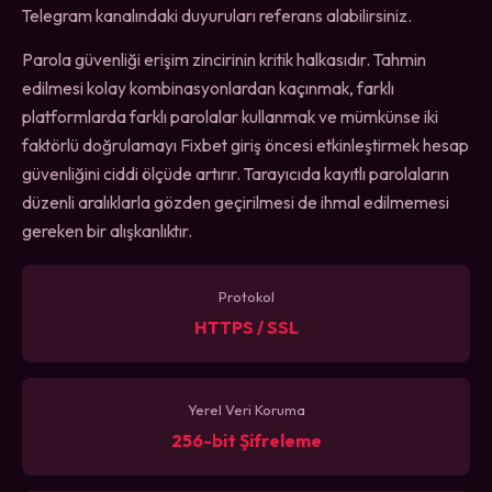
Telegram kanalındaki duyuruları referans alabilirsiniz.
Parola güvenliği erişim zincirinin kritik halkasıdır. Tahmin
edilmesi kolay kombinasyonlardan kaçınmak, farklı
platformlarda farklı parolalar kullanmak ve mümkünse iki
faktörlü doğrulamayı Fixbet giriş öncesi etkinleştirmek hesap
güvenliğini ciddi ölçüde artırır. Tarayıcıda kayıtlı parolaların
düzenli aralıklarla gözden geçirilmesi de ihmal edilmemesi
gereken bir alışkanlıktır.
Protokol
HTTPS / SSL
Yerel Veri Koruma
256-bit Şifreleme