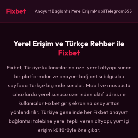
Fixbet
Anayurt Bağlantısı
Yerel Erişim
Mobil
Telegram
SSS
Yerel Erişim ve Türkçe Rehber ile
Fixbet
Fixbet, Türkiye kullanıcılarına özel yerel altyapı sunan
bir platformdur ve anayurt bağlantısı bilgisi bu
sayfada Türkçe biçimde sunulur. Mobil ve masaüstü
cihazlarda yerel sunucu üzerinden aktif adres ile
kullanıcılar Fixbet giriş ekranına anayurttan
yönlendirilir. Türkiye genelinde her Fixbet anayurt
bağlantısı talebine yerel tepki veren altyapı, yurt içi
erişim kültürüyle öne çıkar.