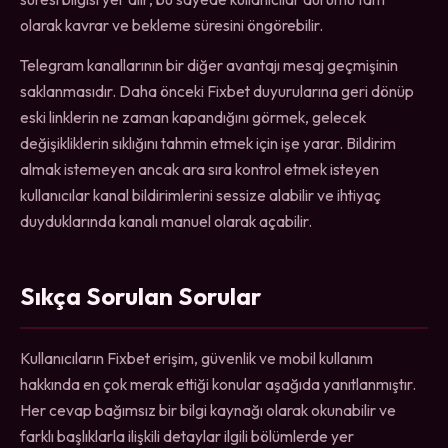
olarak kavrar ve bekleme süresini öngörebilir.
Telegram kanallarının bir diğer avantajı mesaj geçmişinin
saklanmasıdır. Daha önceki Fixbet duyurularına geri dönüp
eski linklerin ne zaman kapandığını görmek, gelecek
değişikliklerin sıklığını tahmin etmek için işe yarar. Bildirim
almak istemeyen ancak ara sıra kontrol etmek isteyen
kullanıcılar kanal bildirimlerini sessize alabilir ve ihtiyaç
duyduklarında kanalı manuel olarak açabilir.
Sıkça Sorulan Sorular
Kullanıcıların Fixbet erişim, güvenlik ve mobil kullanım
hakkında en çok merak ettiği konular aşağıda yanıtlanmıştır.
Her cevap bağımsız bir bilgi kaynağı olarak okunabilir ve
farklı başlıklarla ilişkili detaylar ilgili bölümlerde yer