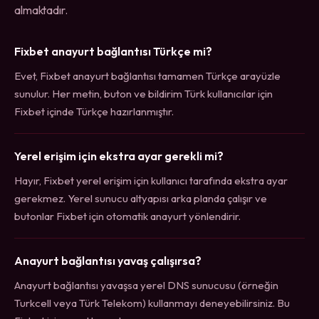
almaktadır.
Fixbet anayurt bağlantısı Türkçe mi?
Evet, Fixbet anayurt bağlantısı tamamen Türkçe arayüzle
sunulur. Her metin, buton ve bildirim Türk kullanıcılar için
Fixbet içinde Türkçe hazırlanmıştır.
Yerel erişim için ekstra ayar gerekli mi?
Hayır, Fixbet yerel erişim için kullanıcı tarafında ekstra ayar
gerekmez. Yerel sunucu altyapısı arka planda çalışır ve
butonlar Fixbet için otomatik anayurt yönlendirir.
Anayurt bağlantısı yavaş çalışırsa?
Anayurt bağlantısı yavaşsa yerel DNS sunucusu (örneğin
Turkcell veya Türk Telekom) kullanmayı deneyebilirsiniz. Bu