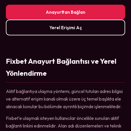
Anayurttan Bağlan
Yerel Erişimi Aç
Fixbet Anayurt Bağlantısı ve Yerel
Yönlendirme
Aktif bağlantıya ulaşma yöntemi, güncel tutulan adres bilgisi
ve alternatif erişim kanalı olmak üzere üç temel başlıkta ele
alınacak konular bu bölümde ayrıntılı biçimde işlenmektedir.
Fixbet'e ulaşmak isteyen kullanıcılar öncelikle sunulan aktif
bağlantı linkini edinmelidir. Alan adı düzenlemeleri ve teknik