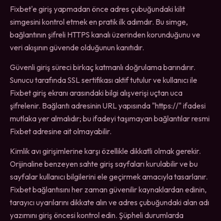
Fixbet'e giriş yapmadan önce adres çubuğundaki kilit
simgesini kontrol etmek en pratik ilk adımdır. Bu simge,
bağlantının şifreli HTTPS kanalı üzerinden korunduğunu ve
veri akışının güvende olduğunun kanıtıdır.
Güvenli giriş süreci birkaç katmanlı doğrulama barındırır.
Sunucu tarafında SSL sertifikası aktif tutulur ve kullanıcı ile
Fixbet giriş ekranı arasındaki bilgi alışverişi uçtan uca
şifrelenir. Bağlantı adresinin URL yapısında "https://" ifadesi
mutlaka yer almalıdır; bu ifadeyi taşımayan bağlantılar resmi
Fixbet adresine ait olmayabilir.
Kimlik avı girişimlerine karşı özellikle dikkatli olmak gerekir.
Orijinaline benzeyen sahte giriş sayfaları kurulabilir ve bu
sayfalar kullanıcı bilgilerini ele geçirmek amacıyla tasarlanır.
Fixbet bağlantısını her zaman güvenilir kaynaklardan edinin,
tarayıcı uyarılarını dikkate alın ve adres çubuğundaki alan adı
yazımını giriş öncesi kontrol edin. Şüpheli durumlarda