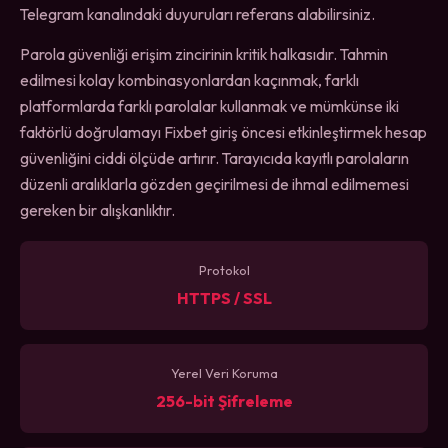
Telegram kanalındaki duyuruları referans alabilirsiniz.
Parola güvenliği erişim zincirinin kritik halkasıdır. Tahmin
edilmesi kolay kombinasyonlardan kaçınmak, farklı
platformlarda farklı parolalar kullanmak ve mümkünse iki
faktörlü doğrulamayı Fixbet giriş öncesi etkinleştirmek hesap
güvenliğini ciddi ölçüde artırır. Tarayıcıda kayıtlı parolaların
düzenli aralıklarla gözden geçirilmesi de ihmal edilmemesi
gereken bir alışkanlıktır.
Protokol
HTTPS / SSL
Yerel Veri Koruma
256-bit Şifreleme