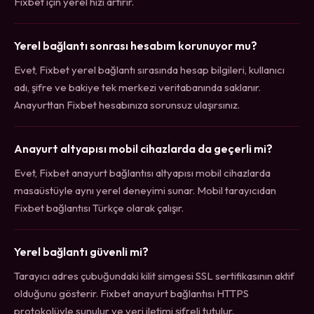
Fixbet için yerel hızı artırır.
Yerel bağlantı sonrası hesabım korunuyor mu?
Evet, Fixbet yerel bağlantı sırasında hesap bilgileri, kullanıcı
adı, şifre ve bakiye tek merkezi veritabanında saklanır.
Anayurttan Fixbet hesabınıza sorunsuz ulaşırsınız.
Anayurt altyapısı mobil cihazlarda da geçerli mi?
Evet, Fixbet anayurt bağlantısı altyapısı mobil cihazlarda
masaüstüyle aynı yerel deneyimi sunar. Mobil tarayıcıdan
Fixbet bağlantısı Türkçe olarak çalışır.
Yerel bağlantı güvenli mi?
Tarayıcı adres çubuğundaki kilit simgesi SSL sertifikasının aktif
olduğunu gösterir. Fixbet anayurt bağlantısı HTTPS
protokolüyle sunulur ve veri iletimi şifreli tutulur.