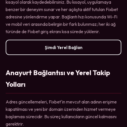
kısayol olarak kaydedebilirsiniz. Bu kısayol, uygulamaya
benzer bir deneyim sunar ve her açılışta aktif tutulan Fixbet
adresine yönlendirme yapar. Bağlantı hızı konusunda Wi-Fi
ve mobil veri arasında belirgin bir fark bulunmaz; her iki ağ
türünde de Fixbet giriş ekranı kısa sürede yüklenir.
Şimdi Yerel Bağlan
Anayurt Bağlantısı ve Yerel Takip
Yolları
Adres güncellemeleri, Fixbet'in mevcut alan adının erişime
kapatılması ve yeni bir domain üzerinden hizmet vermeye
başlaması sürecidir. Bu süreç kullanıcıların güncel kalmasını
gerektirir.