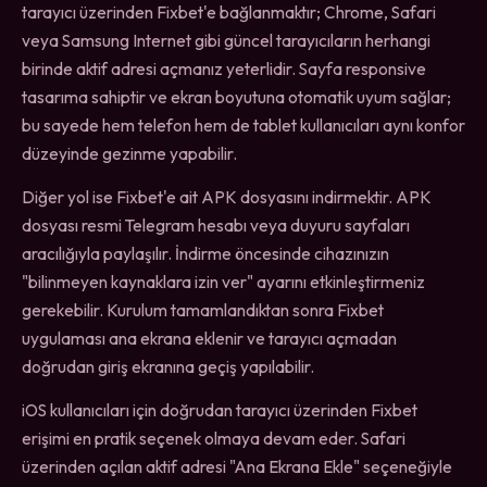
tarayıcı üzerinden Fixbet'e bağlanmaktır; Chrome, Safari
veya Samsung Internet gibi güncel tarayıcıların herhangi
birinde aktif adresi açmanız yeterlidir. Sayfa responsive
tasarıma sahiptir ve ekran boyutuna otomatik uyum sağlar;
bu sayede hem telefon hem de tablet kullanıcıları aynı konfor
düzeyinde gezinme yapabilir.
Diğer yol ise Fixbet'e ait APK dosyasını indirmektir. APK
dosyası resmi Telegram hesabı veya duyuru sayfaları
aracılığıyla paylaşılır. İndirme öncesinde cihazınızın
"bilinmeyen kaynaklara izin ver" ayarını etkinleştirmeniz
gerekebilir. Kurulum tamamlandıktan sonra Fixbet
uygulaması ana ekrana eklenir ve tarayıcı açmadan
doğrudan giriş ekranına geçiş yapılabilir.
iOS kullanıcıları için doğrudan tarayıcı üzerinden Fixbet
erişimi en pratik seçenek olmaya devam eder. Safari
üzerinden açılan aktif adresi "Ana Ekrana Ekle" seçeneğiyle