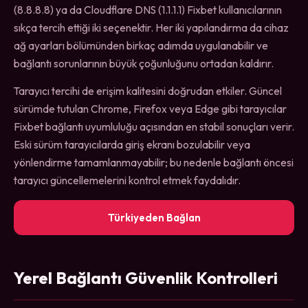
(8.8.8.8) ya da Cloudflare DNS (1.1.1.1) Fixbet kullanıcılarının
sıkça tercih ettiği iki seçenektir. Her iki yapılandırma da cihaz
ağ ayarları bölümünden birkaç adımda uygulanabilir ve
bağlantı sorunlarının büyük çoğunluğunu ortadan kaldırır.
Tarayıcı tercihi de erişim kalitesini doğrudan etkiler. Güncel
sürümde tutulan Chrome, Firefox veya Edge gibi tarayıcılar
Fixbet bağlantı uyumluluğu açısından en stabil sonuçları verir.
Eski sürüm tarayıcılarda giriş ekranı bozulabilir veya
yönlendirme tamamlanmayabilir; bu nedenle bağlantı öncesi
tarayıcı güncellemelerini kontrol etmek faydalıdır.
Türkiyeden Bağlan
Yerel Bağlantı Güvenlik Kontrolleri