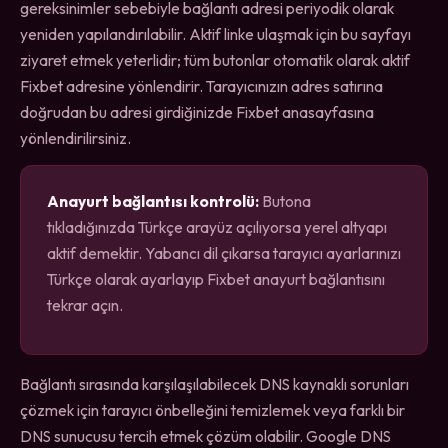
gereksinimler sebebiyle bağlantı adresi periyodik olarak
yeniden yapılandırılabilir. Aktif linke ulaşmak için bu sayfayı
ziyaret etmek yeterlidir; tüm butonlar otomatik olarak aktif
Fixbet adresine yönlendirir. Tarayıcınızın adres satırına
doğrudan bu adresi girdiğinizde Fixbet anasayfasına
yönlendirilirsiniz.
Anayurt bağlantısı kontrolü:
Butona
tıkladığınızda Türkçe arayüz açılıyorsa yerel altyapı
aktif demektir. Yabancı dil çıkarsa tarayıcı ayarlarınızı
Türkçe olarak ayarlayıp Fixbet anayurt bağlantısını
tekrar açın.
Bağlantı sırasında karşılaşılabilecek DNS kaynaklı sorunları
çözmek için tarayıcı önbelleğini temizlemek veya farklı bir
DNS sunucusu tercih etmek çözüm olabilir. Google DNS