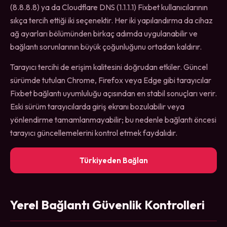
(8.8.8.8) ya da Cloudflare DNS (1.1.1.1) Fixbet kullanıcılarının
sıkça tercih ettiği iki seçenektir. Her iki yapılandırma da cihaz
ağ ayarları bölümünden birkaç adımda uygulanabilir ve
bağlantı sorunlarının büyük çoğunluğunu ortadan kaldırır.
Tarayıcı tercihi de erişim kalitesini doğrudan etkiler. Güncel
sürümde tutulan Chrome, Firefox veya Edge gibi tarayıcılar
Fixbet bağlantı uyumluluğu açısından en stabil sonuçları verir.
Eski sürüm tarayıcılarda giriş ekranı bozulabilir veya
yönlendirme tamamlanmayabilir; bu nedenle bağlantı öncesi
tarayıcı güncellemelerini kontrol etmek faydalıdır.
Türkiyeden Bağlan
Yerel Bağlantı Güvenlik Kontrolleri