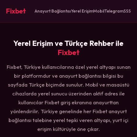
Fixbet
Anayurt Bağlantısı
Yerel Erişim
Mobil
Telegram
SSS
Yerel Erişim ve Türkçe Rehber ile
Fixbet
Fixbet, Türkiye kullanıcılarına özel yerel altyapı sunan
bir platformdur ve anayurt bağlantısı bilgisi bu
sayfada Türkçe biçimde sunulur. Mobil ve masaüstü
cihazlarda yerel sunucu üzerinden aktif adres ile
kullanıcılar Fixbet giriş ekranına anayurttan
yönlendirilir. Türkiye genelinde her Fixbet anayurt
bağlantısı talebine yerel tepki veren altyapı, yurt içi
erişim kültürüyle öne çıkar.