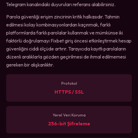
Telegram kanalındaki duyuruları referans alabilirsiniz.
Parola güvenliği erişim zincirinin kritik halkasıdır. Tahmin
edilmesi kolay kombinasyonlardan kaçınmak, farklı
platformlarda farklı parolalar kullanmak ve mümkünse iki
faktörlü doğrulamayı Fixbet giriş öncesi etkinleştirmek hesap
güvenliğini ciddi ölçüde artırır. Tarayıcıda kayıtlı parolaların
düzenli aralıklarla gözden geçirilmesi de ihmal edilmemesi
gereken bir alışkanlıktır.
Protokol
HTTPS / SSL
Yerel Veri Koruma
256-bit Şifreleme