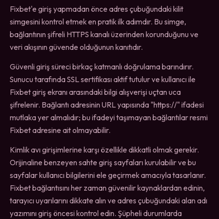
Fixbet'e giriş yapmadan önce adres çubuğundaki kilit
simgesini kontrol etmek en pratik ilk adımdır. Bu simge,
bağlantının şifreli HTTPS kanalı üzerinden korunduğunu ve
veri akışının güvende olduğunun kanıtıdır.
Güvenli giriş süreci birkaç katmanlı doğrulama barındırır.
Sunucu tarafında SSL sertifikası aktif tutulur ve kullanıcı ile
Fixbet giriş ekranı arasındaki bilgi alışverişi uçtan uca
şifrelenir. Bağlantı adresinin URL yapısında "https://" ifadesi
mutlaka yer almalıdır; bu ifadeyi taşımayan bağlantılar resmi
Fixbet adresine ait olmayabilir.
Kimlik avı girişimlerine karşı özellikle dikkatli olmak gerekir.
Orijinaline benzeyen sahte giriş sayfaları kurulabilir ve bu
sayfalar kullanıcı bilgilerini ele geçirmek amacıyla tasarlanır.
Fixbet bağlantısını her zaman güvenilir kaynaklardan edinin,
tarayıcı uyarılarını dikkate alın ve adres çubuğundaki alan adı
yazımını giriş öncesi kontrol edin. Şüpheli durumlarda