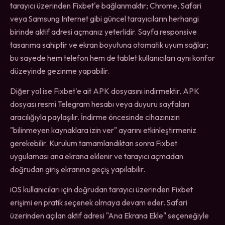
tarayıcı üzerinden Fixbet'e bağlanmaktır; Chrome, Safari
veya Samsung Internet gibi güncel tarayıcıların herhangi
birinde aktif adresi açmanız yeterlidir. Sayfa responsive
tasarıma sahiptir ve ekran boyutuna otomatik uyum sağlar;
bu sayede hem telefon hem de tablet kullanıcıları aynı konfor
düzeyinde gezinme yapabilir.
Diğer yol ise Fixbet'e ait APK dosyasını indirmektir. APK
dosyası resmi Telegram hesabı veya duyuru sayfaları
aracılığıyla paylaşılır. İndirme öncesinde cihazınızın
"bilinmeyen kaynaklara izin ver" ayarını etkinleştirmeniz
gerekebilir. Kurulum tamamlandıktan sonra Fixbet
uygulaması ana ekrana eklenir ve tarayıcı açmadan
doğrudan giriş ekranına geçiş yapılabilir.
iOS kullanıcıları için doğrudan tarayıcı üzerinden Fixbet
erişimi en pratik seçenek olmaya devam eder. Safari
üzerinden açılan aktif adresi "Ana Ekrana Ekle" seçeneğiyle