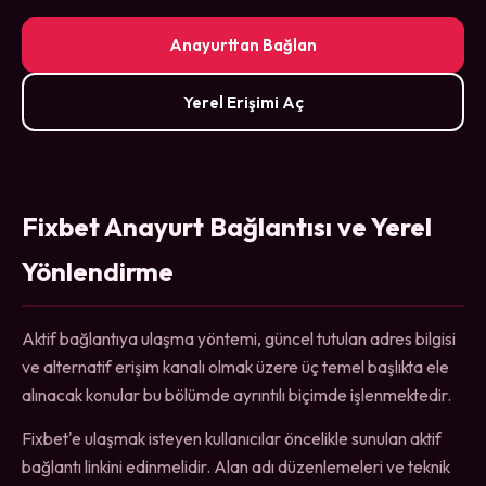
Anayurttan Bağlan
Yerel Erişimi Aç
Fixbet Anayurt Bağlantısı ve Yerel
Yönlendirme
Aktif bağlantıya ulaşma yöntemi, güncel tutulan adres bilgisi
ve alternatif erişim kanalı olmak üzere üç temel başlıkta ele
alınacak konular bu bölümde ayrıntılı biçimde işlenmektedir.
Fixbet'e ulaşmak isteyen kullanıcılar öncelikle sunulan aktif
bağlantı linkini edinmelidir. Alan adı düzenlemeleri ve teknik