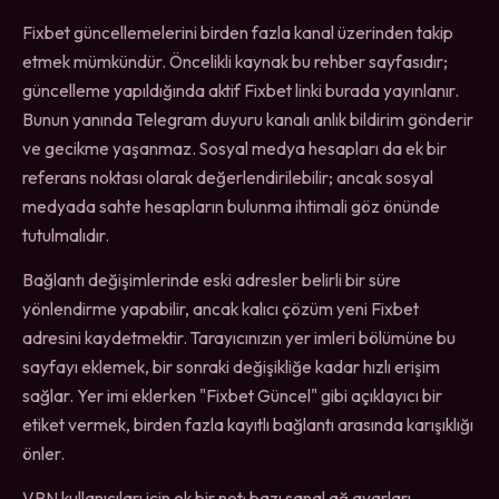
Fixbet güncellemelerini birden fazla kanal üzerinden takip
etmek mümkündür. Öncelikli kaynak bu rehber sayfasıdır;
güncelleme yapıldığında aktif Fixbet linki burada yayınlanır.
Bunun yanında Telegram duyuru kanalı anlık bildirim gönderir
ve gecikme yaşanmaz. Sosyal medya hesapları da ek bir
referans noktası olarak değerlendirilebilir; ancak sosyal
medyada sahte hesapların bulunma ihtimali göz önünde
tutulmalıdır.
Bağlantı değişimlerinde eski adresler belirli bir süre
yönlendirme yapabilir, ancak kalıcı çözüm yeni Fixbet
adresini kaydetmektir. Tarayıcınızın yer imleri bölümüne bu
sayfayı eklemek, bir sonraki değişikliğe kadar hızlı erişim
sağlar. Yer imi eklerken "Fixbet Güncel" gibi açıklayıcı bir
etiket vermek, birden fazla kayıtlı bağlantı arasında karışıklığı
önler.
VPN kullanıcıları için ek bir not: bazı sanal ağ ayarları