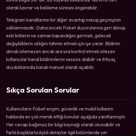
olarak kavrar ve bekleme süresini öngörebilir.
Telegram kanallarının bir diğer avantajı mesaj geçmişinin
saklanmasıdır. Daha önceki Fixbet duyurularına geri dönüp
eski linklerin ne zaman kapandığını görmek, gelecek
değişikliklerin sıklığını tahmin etmek için işe yarar. Bildirim
almak istemeyen ancak ara sıra kontrol etmek isteyen
kullanıcılar kanal bildirimlerini sessize alabilir ve ihtiyaç
duyduklarında kanalı manuel olarak açabilir.
Sıkça Sorulan Sorular
Kullanıcıların Fixbet erişim, güvenlik ve mobil kullanım
hakkında en çok merak ettiği konular aşağıda yanıtlanmıştır.
Her cevap bağımsız bir bilgi kaynağı olarak okunabilir ve
farklı başlıklarla ilişkili detaylar ilgili bölümlerde yer