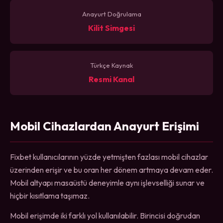
Anayurt Doğrulama
Kilit Simgesi
Türkçe Kaynak
Resmi Kanal
Mobil Cihazlardan Anayurt Erişimi
Fixbet kullanıcılarının yüzde yetmişten fazlası mobil cihazlar
üzerinden erişir ve bu oran her dönem artmaya devam eder.
Mobil altyapı masaüstü deneyimle aynı işlevselliği sunar ve
hiçbir kısıtlama taşımaz.
Mobil erişimde iki farklı yol kullanılabilir. Birincisi doğrudan