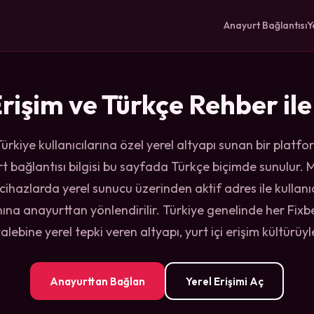
Anayurt Bağlantısı
Y
Erişim ve Türkçe Rehber il
Türkiye kullanıcılarına özel yerel altyapı sunan bir platf
t bağlantısı bilgisi bu sayfada Türkçe biçimde sunulur. M
ihazlarda yerel sunucu üzerinden aktif adres ile kullanıc
nına anayurttan yönlendirilir. Türkiye genelinde her Fix
talebine yerel tepki veren altyapı, yurt içi erişim kültürüyl
Anayurttan Bağlan
Yerel Erişimi Aç