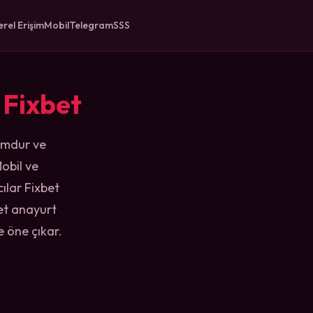
erel Erişim
Mobil
Telegram
SSS
e
Fixbet
ormdur ve
obil ve
ılar Fixbet
bet anayurt
e öne çıkar.