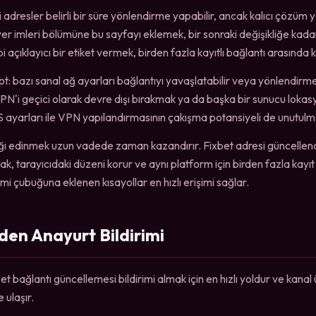
 adresler belirli bir süre yönlendirme yapabilir, ancak kalıcı çözüm y
yer imleri bölümüne bu sayfayı eklemek, bir sonraki değişikliğe kadar 
 açıklayıcı bir etiket vermek, birden fazla kayıtlı bağlantı arasında ka
 not: bazı sanal ağ ayarları bağlantıyı yavaşlatabilir veya yönlendirme
PN'i geçici olarak devre dışı bırakmak ya da başka bir sunucu lo
ayarları ile VPN yapılandırmasının çakışma potansiyeli de unutulm
ığı edinmek uzun vadede zaman kazandırır. Fixbet adresi güncellendi
k, tarayıcıdaki düzeni korur ve aynı platform için birden fazla kayıt 
mi çubuğuna eklenen kısayollar en hızlı erişimi sağlar.
den Anayurt Bildirimi
t bağlantı güncellemesi bildirimi almak için en hızlı yoldur ve kana
 ulaşır.