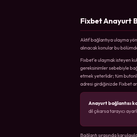
Fixbet Anayurt B
Aktif bağlantıya ulaşma yönt
alınacak konular bu bölümde 
Fixbet'e ulaşmak isteyen kull
gereksinimler sebebiyle bağla
etmek yeterlidir; tüm butonl
adresi girdiğinizde Fixbet an
Anayurt bağlantısı ko
dil çıkarsa tarayıcı ayar
Bağlantı sırasında karşılaşı