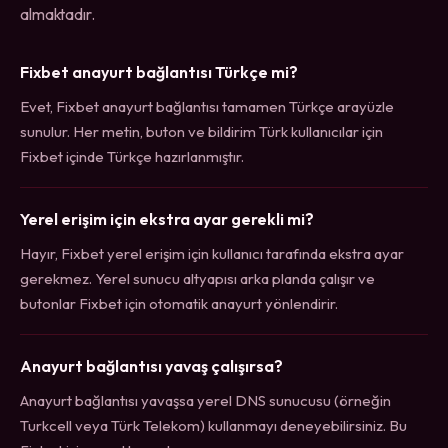
almaktadır.
Fixbet anayurt bağlantısı Türkçe mi?
Evet, Fixbet anayurt bağlantısı tamamen Türkçe arayüzle
sunulur. Her metin, buton ve bildirim Türk kullanıcılar için
Fixbet içinde Türkçe hazırlanmıştır.
Yerel erişim için ekstra ayar gerekli mi?
Hayır, Fixbet yerel erişim için kullanıcı tarafında ekstra ayar
gerekmez. Yerel sunucu altyapısı arka planda çalışır ve
butonlar Fixbet için otomatik anayurt yönlendirir.
Anayurt bağlantısı yavaş çalışırsa?
Anayurt bağlantısı yavaşsa yerel DNS sunucusu (örneğin
Turkcell veya Türk Telekom) kullanmayı deneyebilirsiniz. Bu