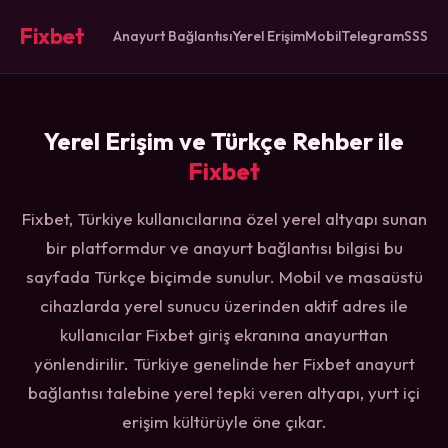
Fixbet
Anayurt Bağlantısı
Yerel Erişim
Mobil
Telegram
SSS
Yerel Erişim ve Türkçe Rehber ile
Fixbet
Fixbet, Türkiye kullanıcılarına özel yerel altyapı sunan
bir platformdur ve anayurt bağlantısı bilgisi bu
sayfada Türkçe biçimde sunulur. Mobil ve masaüstü
cihazlarda yerel sunucu üzerinden aktif adres ile
kullanıcılar Fixbet giriş ekranına anayurttan
yönlendirilir. Türkiye genelinde her Fixbet anayurt
bağlantısı talebine yerel tepki veren altyapı, yurt içi
erişim kültürüyle öne çıkar.