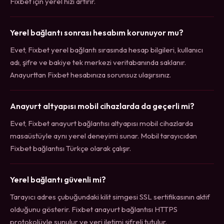
Fixbet için yerel hızı artırır.
Yerel bağlantı sonrası hesabım korunuyor mu?
Evet, Fixbet yerel bağlantı sırasında hesap bilgileri, kullanıcı
adı, şifre ve bakiye tek merkezi veritabanında saklanır.
Anayurttan Fixbet hesabınıza sorunsuz ulaşırsınız.
Anayurt altyapısı mobil cihazlarda da geçerli mi?
Evet, Fixbet anayurt bağlantısı altyapısı mobil cihazlarda
masaüstüyle aynı yerel deneyimi sunar. Mobil tarayıcıdan
Fixbet bağlantısı Türkçe olarak çalışır.
Yerel bağlantı güvenli mi?
Tarayıcı adres çubuğundaki kilit simgesi SSL sertifikasının aktif
olduğunu gösterir. Fixbet anayurt bağlantısı HTTPS
protokolüyle sunulur ve veri iletimi şifreli tutulur.