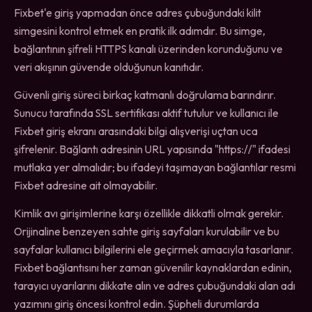
Fixbet'e giriş yapmadan önce adres çubuğundaki kilit
simgesini kontrol etmek en pratik ilk adımdır. Bu simge,
bağlantının şifreli HTTPS kanalı üzerinden korunduğunu ve
veri akışının güvende olduğunun kanıtıdır.
Güvenli giriş süreci birkaç katmanlı doğrulama barındırır.
Sunucu tarafında SSL sertifikası aktif tutulur ve kullanıcı ile
Fixbet giriş ekranı arasındaki bilgi alışverişi uçtan uca
şifrelenir. Bağlantı adresinin URL yapısında "https://" ifadesi
mutlaka yer almalıdır; bu ifadeyi taşımayan bağlantılar resmi
Fixbet adresine ait olmayabilir.
Kimlik avı girişimlerine karşı özellikle dikkatli olmak gerekir.
Orijinaline benzeyen sahte giriş sayfaları kurulabilir ve bu
sayfalar kullanıcı bilgilerini ele geçirmek amacıyla tasarlanır.
Fixbet bağlantısını her zaman güvenilir kaynaklardan edinin,
tarayıcı uyarılarını dikkate alın ve adres çubuğundaki alan adı
yazımını giriş öncesi kontrol edin. Şüpheli durumlarda