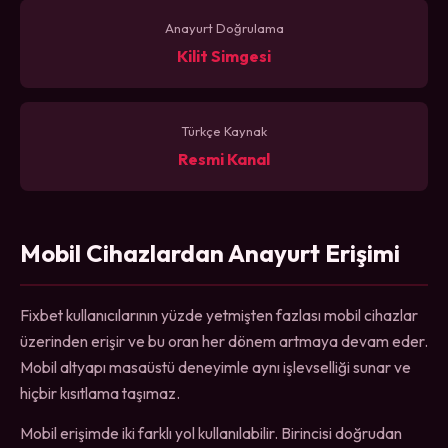
Anayurt Doğrulama
Kilit Simgesi
Türkçe Kaynak
Resmi Kanal
Mobil Cihazlardan Anayurt Erişimi
Fixbet kullanıcılarının yüzde yetmişten fazlası mobil cihazlar
üzerinden erişir ve bu oran her dönem artmaya devam eder.
Mobil altyapı masaüstü deneyimle aynı işlevselliği sunar ve
hiçbir kısıtlama taşımaz.
Mobil erişimde iki farklı yol kullanılabilir. Birincisi doğrudan