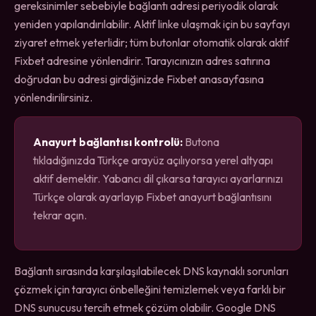
gereksinimler sebebiyle bağlantı adresi periyodik olarak
yeniden yapılandırılabilir. Aktif linke ulaşmak için bu sayfayı
ziyaret etmek yeterlidir; tüm butonlar otomatik olarak aktif
Fixbet adresine yönlendirir. Tarayıcınızın adres satırına
doğrudan bu adresi girdiğinizde Fixbet anasayfasına
yönlendirilirsiniz.
Anayurt bağlantısı kontrolü:
Butona
tıkladığınızda Türkçe arayüz açılıyorsa yerel altyapı
aktif demektir. Yabancı dil çıkarsa tarayıcı ayarlarınızı
Türkçe olarak ayarlayıp Fixbet anayurt bağlantısını
tekrar açın.
Bağlantı sırasında karşılaşılabilecek DNS kaynaklı sorunları
çözmek için tarayıcı önbelleğini temizlemek veya farklı bir
DNS sunucusu tercih etmek çözüm olabilir. Google DNS