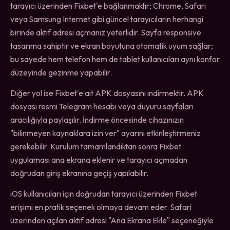
tarayıcı üzerinden Fixbet'e bağlanmaktır; Chrome, Safari
veya Samsung Internet gibi güncel tarayıcıların herhangi
birinde aktif adresi açmanız yeterlidir. Sayfa responsive
tasarıma sahiptir ve ekran boyutuna otomatik uyum sağlar;
bu sayede hem telefon hem de tablet kullanıcıları aynı konfor
düzeyinde gezinme yapabilir.
Diğer yol ise Fixbet'e ait APK dosyasını indirmektir. APK
dosyası resmi Telegram hesabı veya duyuru sayfaları
aracılığıyla paylaşılır. İndirme öncesinde cihazınızın
"bilinmeyen kaynaklara izin ver" ayarını etkinleştirmeniz
gerekebilir. Kurulum tamamlandıktan sonra Fixbet
uygulaması ana ekrana eklenir ve tarayıcı açmadan
doğrudan giriş ekranına geçiş yapılabilir.
iOS kullanıcıları için doğrudan tarayıcı üzerinden Fixbet
erişimi en pratik seçenek olmaya devam eder. Safari
üzerinden açılan aktif adresi "Ana Ekrana Ekle" seçeneğiyle