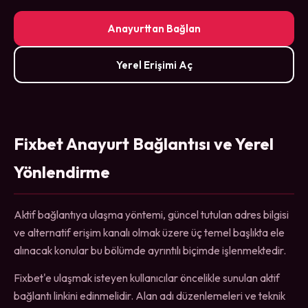
Anayurttan Bağlan
Yerel Erişimi Aç
Fixbet Anayurt Bağlantısı ve Yerel
Yönlendirme
Aktif bağlantıya ulaşma yöntemi, güncel tutulan adres bilgisi
ve alternatif erişim kanalı olmak üzere üç temel başlıkta ele
alınacak konular bu bölümde ayrıntılı biçimde işlenmektedir.
Fixbet'e ulaşmak isteyen kullanıcılar öncelikle sunulan aktif
bağlantı linkini edinmelidir. Alan adı düzenlemeleri ve teknik