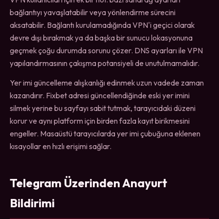
bağlantıyı yavaşlatabilir veya yönlendirme sürecini
aksatabilir. Bağlantı kurulamadığında VPN'i geçici olarak
devre dışı bırakmak ya da başka bir sunucu lokasyonuna
geçmek çoğu durumda sorunu çözer. DNS ayarları ile VPN
yapılandırmasının çakışma potansiyeli de unutulmamalıdır.
Yer imi güncelleme alışkanlığı edinmek uzun vadede zaman
kazandırır. Fixbet adresi güncellendiğinde eski yer imini
silmek yerine bu sayfayı sabit tutmak, tarayıcıdaki düzeni
korur ve aynı platform için birden fazla kayıt birikmesini
engeller. Masaüstü tarayıcılarda yer imi çubuğuna eklenen
kısayollar en hızlı erişimi sağlar.
Telegram Üzerinden Anayurt
Bildirimi