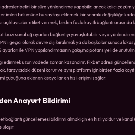
 adresler belirli bir süre yönlendirme yapabilir, ancak kalıcı çözüm y
yer imleri bölümüne bu sayfayı eklemek, bir sonraki değişikliğe kadar 
 açıklayıcı bir etiket vermek, birden fazla kayıtlı bağlantı arasında ka
 not: bazı sanal ağ ayarları bağlantıyı yavaşlatabilir veya yönlendirme
PN'i geçici olarak devre dışı bırakmak ya da başka bir sunucu lo
ayarları ile VPN yapılandırmasının çakışma potansiyeli de unutulm
ığı edinmek uzun vadede zaman kazandırır. Fixbet adresi güncellendi
k, tarayıcıdaki düzeni korur ve aynı platform için birden fazla kayıt 
mi çubuğuna eklenen kısayollar en hızlı erişimi sağlar.
den Anayurt Bildirimi
t bağlantı güncellemesi bildirimi almak için en hızlı yoldur ve kana
 ulaşır.