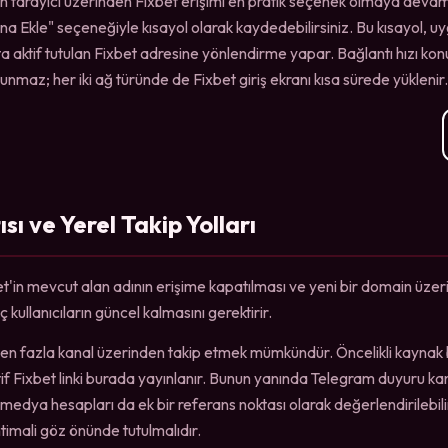
udan tarayıcı üzerinden Fixbet erişimi en pratik seçenek olmaya deva
ana Ekle" seçeneğiyle kısayol olarak kaydedebilirsiniz. Bu kısayol,
a aktif tutulan Fixbet adresine yönlendirme yapar. Bağlantı hızı ko
lunmaz; her iki ağ türünde de Fixbet giriş ekranı kısa sürede yüklenir.
ı ve Yerel Takip Yolları
t'in mevcut alan adının erişime kapatılması ve yeni bir domain üz
 kullanıcıların güncel kalmasını gerektirir.
den fazla kanal üzerinden takip etmek mümkündür. Öncelikli kaynak 
f Fixbet linki burada yayınlanır. Bunun yanında Telegram duyuru kana
edya hesapları da ek bir referans noktası olarak değerlendirilebi
timali göz önünde tutulmalıdır.