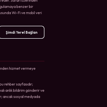
m eder. Safari üzerinden
 uygulamaya benzer bir
nusunda Wi-Fi ve mobil veri
Şimdi Yerel Bağlan
erinden hizmet vermeye
bu rehber sayfasıdır;
lı anlık bildirim gönderir ve
lir; ancak sosyal medyada