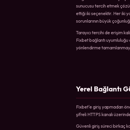
sunucusu tercih etmek çözüm o
ettiği iki seçenektir. Her i
sorunlarının büyük çoğunluğ
Tarayıcı tercihi de erişim k
Fixbet bağlantı uyumluluğu aç
yönlendirme tamamlanmayabil
Yerel Bağlantı G
Fixbet'e giriş yapmadan önce
şifreli HTTPS kanalı üzerind
Güvenli giriş süreci birkaç k