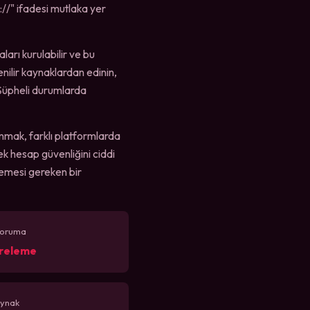
s://" ifadesi mutlaka yer
aları kurulabilir ve bu
enilir kaynaklardan edinin,
. Şüpheli durumlarda
ınmak, farklı platformlarda
ek hesap güvenliğini ciddi
lmemesi gereken bir
 Koruma
freleme
aynak