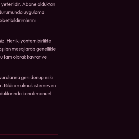
 yeterlidir. Abone olduktan
esi durumunda uygulama
xbet bildirimlerini
z. Her iki yöntem birlikte
laşılan mesajlarda genellikle
umu tam olarak kavrar ve
yurularına geri dönüp eski
ar. Bildirim almak istemeyen
duyduklarında kanalı manuel