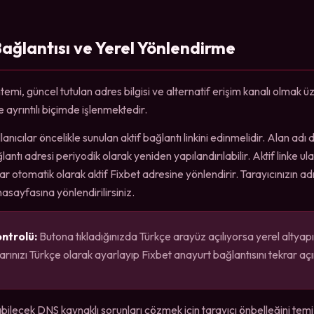
ağlantısı ve Yerel Yönlendirme
emi, güncel tutulan adres bilgisi ve alternatif erişim kanalı olmak ü
ayrıntılı biçimde işlenmektedir.
anıcılar öncelikle sunulan aktif bağlantı linkini edinmelidir. Alan adı
ntı adresi periyodik olarak yeniden yapılandırılabilir. Aktif linke ul
ar otomatik olarak aktif Fixbet adresine yönlendirir. Tarayıcınızın a
asayfasına yönlendirilirsiniz.
ntrolü:
Butona tıkladığınızda Türkçe arayüz açılıyorsa yerel altyapı
larınızı Türkçe olarak ayarlayıp Fixbet anayurt bağlantısını tekrar açı
labilecek DNS kaynaklı sorunları çözmek için tarayıcı önbelleğini te