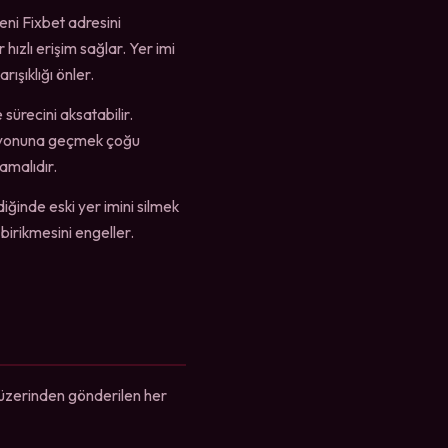
eni Fixbet adresini
hızlı erişim sağlar. Yer imi
rışıklığı önler.
 sürecini aksatabilir.
kasyonuna geçmek çoğu
amalıdır.
ğinde eski yer imini silmek
birikmesini engeller.
l üzerinden gönderilen her