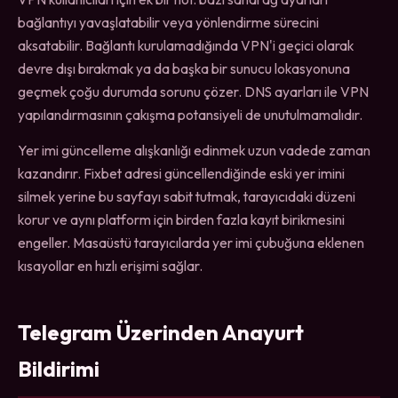
bağlantıyı yavaşlatabilir veya yönlendirme sürecini
aksatabilir. Bağlantı kurulamadığında VPN'i geçici olarak
devre dışı bırakmak ya da başka bir sunucu lokasyonuna
geçmek çoğu durumda sorunu çözer. DNS ayarları ile VPN
yapılandırmasının çakışma potansiyeli de unutulmamalıdır.
Yer imi güncelleme alışkanlığı edinmek uzun vadede zaman
kazandırır. Fixbet adresi güncellendiğinde eski yer imini
silmek yerine bu sayfayı sabit tutmak, tarayıcıdaki düzeni
korur ve aynı platform için birden fazla kayıt birikmesini
engeller. Masaüstü tarayıcılarda yer imi çubuğuna eklenen
kısayollar en hızlı erişimi sağlar.
Telegram Üzerinden Anayurt
Bildirimi