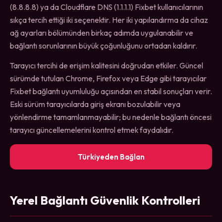
(8.8.8.8) ya da Cloudflare DNS (1.1.1.1) Fixbet kullanıcılarının
sıkça tercih ettiği iki seçenektir. Her iki yapılandırma da cihaz
ağ ayarları bölümünden birkaç adımda uygulanabilir ve
bağlantı sorunlarının büyük çoğunluğunu ortadan kaldırır.
Tarayıcı tercihi de erişim kalitesini doğrudan etkiler. Güncel
sürümde tutulan Chrome, Firefox veya Edge gibi tarayıcılar
Fixbet bağlantı uyumluluğu açısından en stabil sonuçları verir.
Eski sürüm tarayıcılarda giriş ekranı bozulabilir veya
yönlendirme tamamlanmayabilir; bu nedenle bağlantı öncesi
tarayıcı güncellemelerini kontrol etmek faydalıdır.
Türkiyeden Bağlan
Yerel Bağlantı Güvenlik Kontrolleri