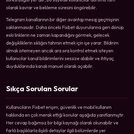
olarak kavrar ve bekleme süresini öngörebilir.
Telegram kanallarının bir diğer avantajı mesaj geçmişinin
saklanmasıdır. Daha önceki Fixbet duyurularına geri dönüp
eski linklerin ne zaman kapandığını görmek, gelecek
değişikliklerin sıklığını tahmin etmek için işe yarar. Bildirim
almak istemeyen ancak ara sıra kontrol etmek isteyen
kullanıcılar kanal bildirimlerini sessize alabilir ve ihtiyaç
duyduklarında kanalı manuel olarak açabilir.
Sıkça Sorulan Sorular
Kullanıcıların Fixbet erişim, güvenlik ve mobil kullanım
hakkında en çok merak ettiği konular aşağıda yanıtlanmıştır.
Her cevap bağımsız bir bilgi kaynağı olarak okunabilir ve
farklı başlıklarla ilişkili detaylar ilgili bölümlerde yer