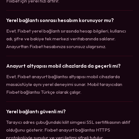
Fixbet için yerel hızı artırır.
Yerel bağlantı sonrası hesabım korunuyor mu?
Evet, Fixbet yerel bağlantı sırasında hesap bilgileri, kullanıcı
adı, şifre ve bakiye tek merkezi veritabanında saklanır.
Anayurttan Fixbet hesabınıza sorunsuz ulaşırsınız.
Anayurt altyapısı mobil cihazlarda da geçerli mi?
Evet, Fixbet anayurt bağlantısı altyapısı mobil cihazlarda
masaüstüyle aynı yerel deneyimi sunar. Mobil tarayıcıdan
Fixbet bağlantısı Türkçe olarak çalışır.
Yerel bağlantı güvenli mi?
Tarayıcı adres çubuğundaki kilit simgesi SSL sertifikasının aktif
olduğunu gösterir. Fixbet anayurt bağlantısı HTTPS
protokolüyle sunulur ve veri iletimi şifreli tutulur.