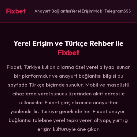
Fixbet
Anayurt Bağlantısı
Yerel Erişim
Mobil
Telegram
SSS
Yerel Erişim ve Türkçe Rehber ile
Fixbet
Fixbet, Türkiye kullanıcılarına özel yerel altyapı sunan
bir platformdur ve anayurt bağlantısı bilgisi bu
sayfada Türkçe biçimde sunulur. Mobil ve masaüstü
cihazlarda yerel sunucu üzerinden aktif adres ile
kullanıcılar Fixbet giriş ekranına anayurttan
yönlendirilir. Türkiye genelinde her Fixbet anayurt
bağlantısı talebine yerel tepki veren altyapı, yurt içi
erişim kültürüyle öne çıkar.