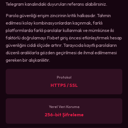
Telegram kanalındaki duyuruları referans alabilirsiniz.
Parola güvenliği erişim zincirinin kritik halkasıdır. Tahmin
edilmesi kolay kombinasyonlardan kaçınmak, farklı
platformlarda farklı parolalar kullanmak ve mümkünse iki
faktörlü doğrulamayı Fixbet giriş öncesi etkinleştirmek hesap
güvenliğini ciddi ölçüde artırır. Tarayıcıda kayıtlı parolaların
düzenli aralıklarla gözden geçirilmesi de ihmal edilmemesi
gereken bir alışkanlıktır.
Protokol
HTTPS / SSL
Yerel Veri Koruma
256-bit Şifreleme