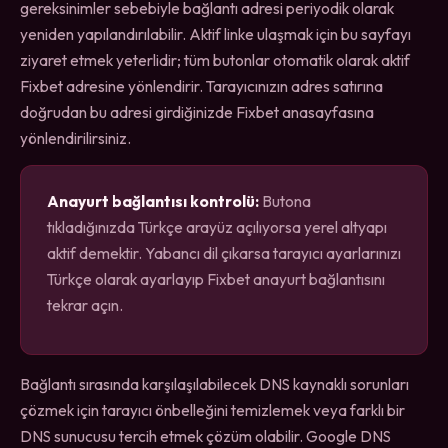
gereksinimler sebebiyle bağlantı adresi periyodik olarak
yeniden yapılandırılabilir. Aktif linke ulaşmak için bu sayfayı
ziyaret etmek yeterlidir; tüm butonlar otomatik olarak aktif
Fixbet adresine yönlendirir. Tarayıcınızın adres satırına
doğrudan bu adresi girdiğinizde Fixbet anasayfasına
yönlendirilirsiniz.
Anayurt bağlantısı kontrolü:
Butona
tıkladığınızda Türkçe arayüz açılıyorsa yerel altyapı
aktif demektir. Yabancı dil çıkarsa tarayıcı ayarlarınızı
Türkçe olarak ayarlayıp Fixbet anayurt bağlantısını
tekrar açın.
Bağlantı sırasında karşılaşılabilecek DNS kaynaklı sorunları
çözmek için tarayıcı önbelleğini temizlemek veya farklı bir
DNS sunucusu tercih etmek çözüm olabilir. Google DNS