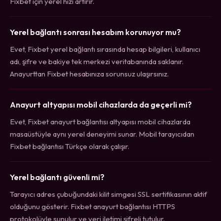
Fixbet için yerel hızı artırır.
Yerel bağlantı sonrası hesabım korunuyor mu?
Evet, Fixbet yerel bağlantı sırasında hesap bilgileri, kullanıcı
adı, şifre ve bakiye tek merkezi veritabanında saklanır.
Anayurttan Fixbet hesabınıza sorunsuz ulaşırsınız.
Anayurt altyapısı mobil cihazlarda da geçerli mi?
Evet, Fixbet anayurt bağlantısı altyapısı mobil cihazlarda
masaüstüyle aynı yerel deneyimi sunar. Mobil tarayıcıdan
Fixbet bağlantısı Türkçe olarak çalışır.
Yerel bağlantı güvenli mi?
Tarayıcı adres çubuğundaki kilit simgesi SSL sertifikasının aktif
olduğunu gösterir. Fixbet anayurt bağlantısı HTTPS
protokolüyle sunulur ve veri iletimi şifreli tutulur.