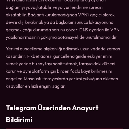
bağlantıyı yavaşlatabilir veya yönlendirme sürecini
aksatabilir. Bağlantı kurulamadığında VPN'i geçici olarak
devre dışı bırakmak ya da başka bir sunucu lokasyonuna
geçmek çoğu durumda sorunu çözer. DNS ayarları ile VPN
yapılandırmasının çakışma potansiyeli de unutulmamalıdır.
Yer imi güncelleme alışkanlığı edinmek uzun vadede zaman
kazandırır. Fixbet adresi güncellendiğinde eski yer imini
silmek yerine bu sayfayı sabit tutmak, tarayıcıdaki düzeni
korur ve aynı platform için birden fazla kayıt birikmesini
engeller. Masaüstü tarayıcılarda yer imi çubuğuna eklenen
kısayollar en hızlı erişimi sağlar.
Telegram Üzerinden Anayurt
Bildirimi