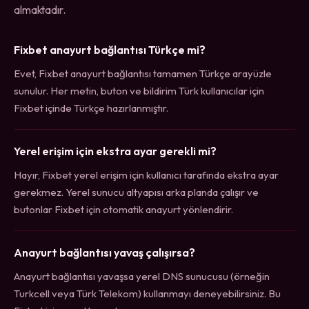
almaktadır.
Fixbet anayurt bağlantısı Türkçe mi?
Evet, Fixbet anayurt bağlantısı tamamen Türkçe arayüzle
sunulur. Her metin, buton ve bildirim Türk kullanıcılar için
Fixbet içinde Türkçe hazırlanmıştır.
Yerel erişim için ekstra ayar gerekli mi?
Hayır, Fixbet yerel erişim için kullanıcı tarafında ekstra ayar
gerekmez. Yerel sunucu altyapısı arka planda çalışır ve
butonlar Fixbet için otomatik anayurt yönlendirir.
Anayurt bağlantısı yavaş çalışırsa?
Anayurt bağlantısı yavaşsa yerel DNS sunucusu (örneğin
Turkcell veya Türk Telekom) kullanmayı deneyebilirsiniz. Bu