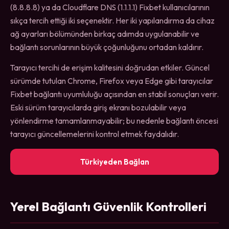
(8.8.8.8) ya da Cloudflare DNS (1.1.1.1) Fixbet kullanıcılarının
sıkça tercih ettiği iki seçenektir. Her iki yapılandırma da cihaz
ağ ayarları bölümünden birkaç adımda uygulanabilir ve
bağlantı sorunlarının büyük çoğunluğunu ortadan kaldırır.
Tarayıcı tercihi de erişim kalitesini doğrudan etkiler. Güncel
sürümde tutulan Chrome, Firefox veya Edge gibi tarayıcılar
Fixbet bağlantı uyumluluğu açısından en stabil sonuçları verir.
Eski sürüm tarayıcılarda giriş ekranı bozulabilir veya
yönlendirme tamamlanmayabilir; bu nedenle bağlantı öncesi
tarayıcı güncellemelerini kontrol etmek faydalıdır.
Türkiyeden Bağlan
Yerel Bağlantı Güvenlik Kontrolleri