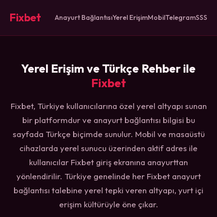
Fixbet
Anayurt Bağlantısı
Yerel Erişim
Mobil
Telegram
SSS
Yerel Erişim ve Türkçe Rehber ile
Fixbet
Fixbet, Türkiye kullanıcılarına özel yerel altyapı sunan
bir platformdur ve anayurt bağlantısı bilgisi bu
sayfada Türkçe biçimde sunulur. Mobil ve masaüstü
cihazlarda yerel sunucu üzerinden aktif adres ile
kullanıcılar Fixbet giriş ekranına anayurttan
yönlendirilir. Türkiye genelinde her Fixbet anayurt
bağlantısı talebine yerel tepki veren altyapı, yurt içi
erişim kültürüyle öne çıkar.