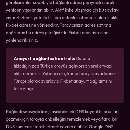
gereksinimler sebebiyle bağlantı adresi periyodik olarak
yeniden yapılandırılabilir. Aktif linke ulaşmak için bu sayfayı
ziyaret etmek yeterlidir; tüm butonlar otomatik olarak aktif
Fixbet adresine yönlendirir. Tarayıcınızın adres satırına
doğrudan bu adresi girdiğinizde Fixbet anasayfasına
yönlendirilirsiniz.
Anayurt bağlantısı kontrolü:
Butona
tıkladığınızda Türkçe arayüz açılıyorsa yerel altyapı
aktif demektir. Yabancı dil çıkarsa tarayıcı ayarlarınızı
Türkçe olarak ayarlayıp Fixbet anayurt bağlantısını
tekrar açın.
Bağlantı sırasında karşılaşılabilecek DNS kaynaklı sorunları
çözmek için tarayıcı önbelleğini temizlemek veya farklı bir
DNS sunucusu tercih etmek çözüm olabilir. Google DNS