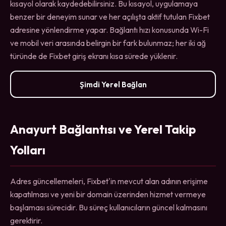
kısayol olarak kaydedebilirsiniz. Bu kısayol, uygulamaya
benzer bir deneyim sunar ve her açılışta aktif tutulan Fixbet
adresine yönlendirme yapar. Bağlantı hızı konusunda Wi-Fi
ve mobil veri arasında belirgin bir fark bulunmaz; her iki ağ
türünde de Fixbet giriş ekranı kısa sürede yüklenir.
Şimdi Yerel Bağlan
Anayurt Bağlantısı ve Yerel Takip
Yolları
Adres güncellemeleri, Fixbet'in mevcut alan adının erişime
kapatılması ve yeni bir domain üzerinden hizmet vermeye
başlaması sürecidir. Bu süreç kullanıcıların güncel kalmasını
gerektirir.