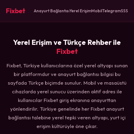
Fixbet
Anayurt Bağlantısı
Yerel Erişim
Mobil
Telegram
SSS
Yerel Erişim ve Türkçe Rehber ile
Fixbet
Fixbet, Türkiye kullanıcılarına özel yerel altyapı sunan
bir platformdur ve anayurt bağlantısı bilgisi bu
sayfada Türkçe biçimde sunulur. Mobil ve masaüstü
cihazlarda yerel sunucu üzerinden aktif adres ile
kullanıcılar Fixbet giriş ekranına anayurttan
yönlendirilir. Türkiye genelinde her Fixbet anayurt
bağlantısı talebine yerel tepki veren altyapı, yurt içi
erişim kültürüyle öne çıkar.