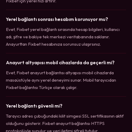
Fixbet için yerel hızı artırır.
Yerel bağlantı sonrası hesabım korunuyor mu?
Evet, Fixbet yerel bağlantı sırasında hesap bilgileri, kullanıcı
adı, şifre ve bakiye tek merkezi veritabanında saklanır.
Anayurttan Fixbet hesabınıza sorunsuz ulaşırsınız.
Anayurt altyapısı mobil cihazlarda da geçerli mi?
Evet, Fixbet anayurt bağlantısı altyapısı mobil cihazlarda
masaüstüyle aynı yerel deneyimi sunar. Mobil tarayıcıdan
Fixbet bağlantısı Türkçe olarak çalışır.
Yerel bağlantı güvenli mi?
Tarayıcı adres çubuğundaki kilit simgesi SSL sertifikasının aktif
olduğunu gösterir. Fixbet anayurt bağlantısı HTTPS
protokolüyle sunulur ve veri iletimi şifreli tutulur.