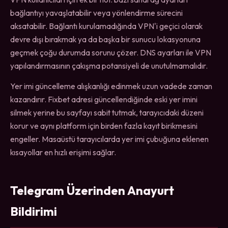
bağlantıyı yavaşlatabilir veya yönlendirme sürecini
aksatabilir. Bağlantı kurulamadığında VPN'i geçici olarak
devre dışı bırakmak ya da başka bir sunucu lokasyonuna
geçmek çoğu durumda sorunu çözer. DNS ayarları ile VPN
yapılandırmasının çakışma potansiyeli de unutulmamalıdır.
Yer imi güncelleme alışkanlığı edinmek uzun vadede zaman
kazandırır. Fixbet adresi güncellendiğinde eski yer imini
silmek yerine bu sayfayı sabit tutmak, tarayıcıdaki düzeni
korur ve aynı platform için birden fazla kayıt birikmesini
engeller. Masaüstü tarayıcılarda yer imi çubuğuna eklenen
kısayollar en hızlı erişimi sağlar.
Telegram Üzerinden Anayurt
Bildirimi