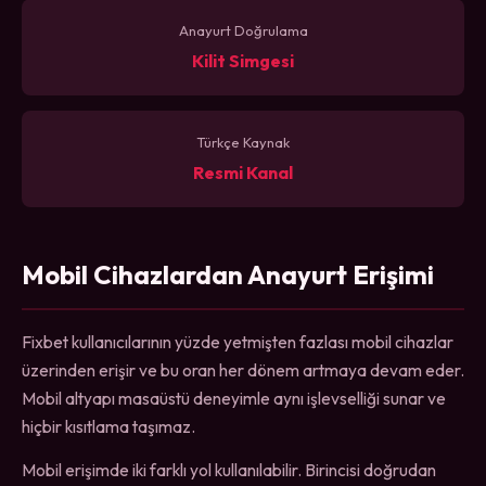
Anayurt Doğrulama
Kilit Simgesi
Türkçe Kaynak
Resmi Kanal
Mobil Cihazlardan Anayurt Erişimi
Fixbet kullanıcılarının yüzde yetmişten fazlası mobil cihazlar
üzerinden erişir ve bu oran her dönem artmaya devam eder.
Mobil altyapı masaüstü deneyimle aynı işlevselliği sunar ve
hiçbir kısıtlama taşımaz.
Mobil erişimde iki farklı yol kullanılabilir. Birincisi doğrudan