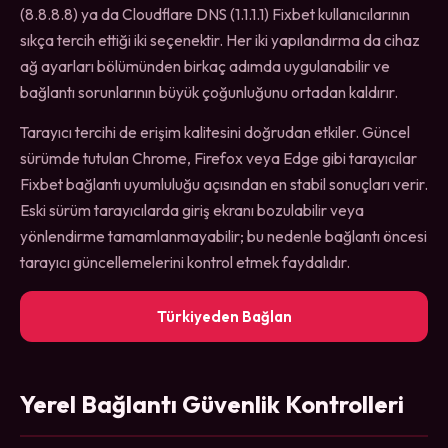
(8.8.8.8) ya da Cloudflare DNS (1.1.1.1) Fixbet kullanıcılarının
sıkça tercih ettiği iki seçenektir. Her iki yapılandırma da cihaz
ağ ayarları bölümünden birkaç adımda uygulanabilir ve
bağlantı sorunlarının büyük çoğunluğunu ortadan kaldırır.
Tarayıcı tercihi de erişim kalitesini doğrudan etkiler. Güncel
sürümde tutulan Chrome, Firefox veya Edge gibi tarayıcılar
Fixbet bağlantı uyumluluğu açısından en stabil sonuçları verir.
Eski sürüm tarayıcılarda giriş ekranı bozulabilir veya
yönlendirme tamamlanmayabilir; bu nedenle bağlantı öncesi
tarayıcı güncellemelerini kontrol etmek faydalıdır.
Türkiyeden Bağlan
Yerel Bağlantı Güvenlik Kontrolleri