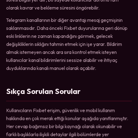
olarak kavrar ve bekleme süresini öngörebilir.
Telegram kanallarının bir diğer avantajı mesaj geçmişinin
saklanmasıdır. Daha önceki Fixbet duyurularına geri dönüp
eski linklerin ne zaman kapandığını görmek, gelecek
değişikliklerin sıklığını tahmin etmek için işe yarar. Bildirim
almak istemeyen ancak ara sıra kontrol etmek isteyen
kullanıcılar kanal bildirimlerini sessize alabilir ve ihtiyaç
duyduklarında kanalı manuel olarak açabilir.
Sıkça Sorulan Sorular
Kullanıcıların Fixbet erişim, güvenlik ve mobil kullanım
hakkında en çok merak ettiği konular aşağıda yanıtlanmıştır.
Her cevap bağımsız bir bilgi kaynağı olarak okunabilir ve
farklı başlıklarla ilişkili detaylar ilgili bölümlerde yer