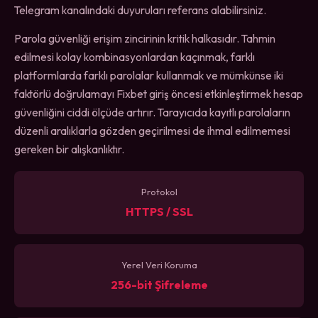
Telegram kanalındaki duyuruları referans alabilirsiniz.
Parola güvenliği erişim zincirinin kritik halkasıdır. Tahmin
edilmesi kolay kombinasyonlardan kaçınmak, farklı
platformlarda farklı parolalar kullanmak ve mümkünse iki
faktörlü doğrulamayı Fixbet giriş öncesi etkinleştirmek hesap
güvenliğini ciddi ölçüde artırır. Tarayıcıda kayıtlı parolaların
düzenli aralıklarla gözden geçirilmesi de ihmal edilmemesi
gereken bir alışkanlıktır.
Protokol
HTTPS / SSL
Yerel Veri Koruma
256-bit Şifreleme