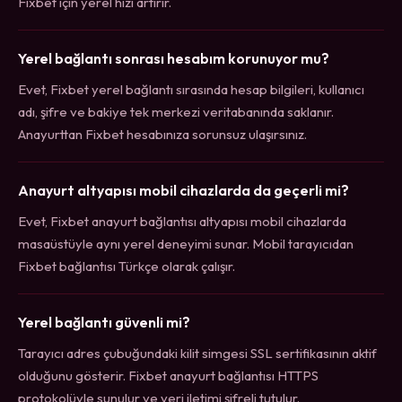
Fixbet için yerel hızı artırır.
Yerel bağlantı sonrası hesabım korunuyor mu?
Evet, Fixbet yerel bağlantı sırasında hesap bilgileri, kullanıcı
adı, şifre ve bakiye tek merkezi veritabanında saklanır.
Anayurttan Fixbet hesabınıza sorunsuz ulaşırsınız.
Anayurt altyapısı mobil cihazlarda da geçerli mi?
Evet, Fixbet anayurt bağlantısı altyapısı mobil cihazlarda
masaüstüyle aynı yerel deneyimi sunar. Mobil tarayıcıdan
Fixbet bağlantısı Türkçe olarak çalışır.
Yerel bağlantı güvenli mi?
Tarayıcı adres çubuğundaki kilit simgesi SSL sertifikasının aktif
olduğunu gösterir. Fixbet anayurt bağlantısı HTTPS
protokolüyle sunulur ve veri iletimi şifreli tutulur.