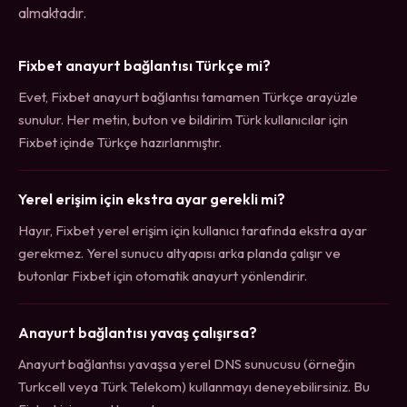
almaktadır.
Fixbet anayurt bağlantısı Türkçe mi?
Evet, Fixbet anayurt bağlantısı tamamen Türkçe arayüzle
sunulur. Her metin, buton ve bildirim Türk kullanıcılar için
Fixbet içinde Türkçe hazırlanmıştır.
Yerel erişim için ekstra ayar gerekli mi?
Hayır, Fixbet yerel erişim için kullanıcı tarafında ekstra ayar
gerekmez. Yerel sunucu altyapısı arka planda çalışır ve
butonlar Fixbet için otomatik anayurt yönlendirir.
Anayurt bağlantısı yavaş çalışırsa?
Anayurt bağlantısı yavaşsa yerel DNS sunucusu (örneğin
Turkcell veya Türk Telekom) kullanmayı deneyebilirsiniz. Bu