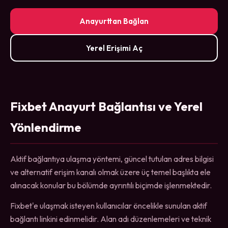
Anayurttan Bağlan
Yerel Erişimi Aç
Fixbet Anayurt Bağlantısı ve Yerel
Yönlendirme
Aktif bağlantıya ulaşma yöntemi, güncel tutulan adres bilgisi
ve alternatif erişim kanalı olmak üzere üç temel başlıkta ele
alınacak konular bu bölümde ayrıntılı biçimde işlenmektedir.
Fixbet'e ulaşmak isteyen kullanıcılar öncelikle sunulan aktif
bağlantı linkini edinmelidir. Alan adı düzenlemeleri ve teknik