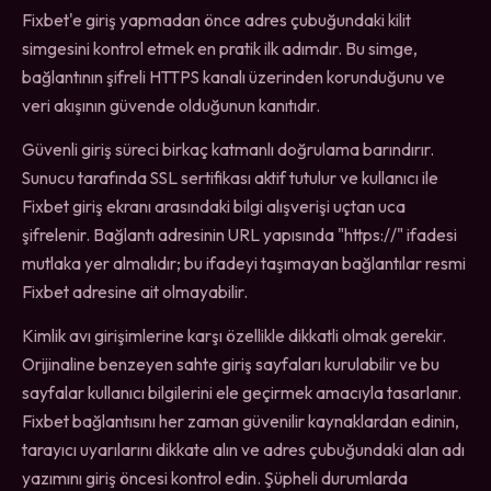
Fixbet'e giriş yapmadan önce adres çubuğundaki kilit
simgesini kontrol etmek en pratik ilk adımdır. Bu simge,
bağlantının şifreli HTTPS kanalı üzerinden korunduğunu ve
veri akışının güvende olduğunun kanıtıdır.
Güvenli giriş süreci birkaç katmanlı doğrulama barındırır.
Sunucu tarafında SSL sertifikası aktif tutulur ve kullanıcı ile
Fixbet giriş ekranı arasındaki bilgi alışverişi uçtan uca
şifrelenir. Bağlantı adresinin URL yapısında "https://" ifadesi
mutlaka yer almalıdır; bu ifadeyi taşımayan bağlantılar resmi
Fixbet adresine ait olmayabilir.
Kimlik avı girişimlerine karşı özellikle dikkatli olmak gerekir.
Orijinaline benzeyen sahte giriş sayfaları kurulabilir ve bu
sayfalar kullanıcı bilgilerini ele geçirmek amacıyla tasarlanır.
Fixbet bağlantısını her zaman güvenilir kaynaklardan edinin,
tarayıcı uyarılarını dikkate alın ve adres çubuğundaki alan adı
yazımını giriş öncesi kontrol edin. Şüpheli durumlarda