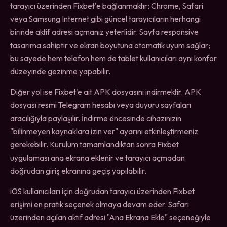
tarayıcı üzerinden Fixbet'e bağlanmaktır; Chrome, Safari
veya Samsung Internet gibi güncel tarayıcıların herhangi
birinde aktif adresi açmanız yeterlidir. Sayfa responsive
tasarıma sahiptir ve ekran boyutuna otomatik uyum sağlar;
bu sayede hem telefon hem de tablet kullanıcıları aynı konfor
düzeyinde gezinme yapabilir.
Diğer yol ise Fixbet'e ait APK dosyasını indirmektir. APK
dosyası resmi Telegram hesabı veya duyuru sayfaları
aracılığıyla paylaşılır. İndirme öncesinde cihazınızın
"bilinmeyen kaynaklara izin ver" ayarını etkinleştirmeniz
gerekebilir. Kurulum tamamlandıktan sonra Fixbet
uygulaması ana ekrana eklenir ve tarayıcı açmadan
doğrudan giriş ekranına geçiş yapılabilir.
iOS kullanıcıları için doğrudan tarayıcı üzerinden Fixbet
erişimi en pratik seçenek olmaya devam eder. Safari
üzerinden açılan aktif adresi "Ana Ekrana Ekle" seçeneğiyle