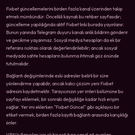
Fixbet güncellemelerini birden fazla kanal üzerinden takip
etmek mümkündür. Öncelikli kaynak bu rehber sayfasıdır;
güncelleme yapıldığında aktif Fixbet linki burada yayınlanır.
Bunun yanında Telegram duyuru kanalı anlık bildirim gönderir
ve gecikme yaşanmaz. Sosyal medya hesapları da ek bir
referans noktası olarak değerlendirilebilir; ancak sosyal
medyada sahte hesapların bulunma ihtimali göz önünde
tutulmalıdır.
Bağlantı değişimlerinde eski adresler belirli bir süre
yönlendirme yapabilir, ancak kalıcı çözüm yeni Fixbet
adresini kaydetmektir. Tarayıcınızın yer imleri bölümüne bu
sayfayı eklemek, bir sonraki değişikliğe kadar hızlı erişim
sağlar. Yer imi eklerken "Fixbet Güncel" gibi açıklayıcı bir
etiket vermek, birden fazla kayıtlı bağlantı arasında karışıklığı
önler.
VPN kullanıcıları için ek bir not: bazı sanal ağ ayarları