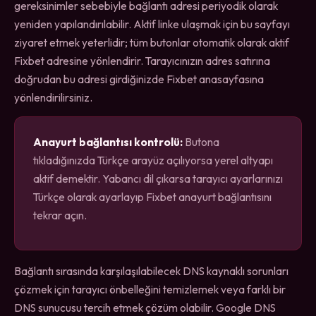
gereksinimler sebebiyle bağlantı adresi periyodik olarak
yeniden yapılandırılabilir. Aktif linke ulaşmak için bu sayfayı
ziyaret etmek yeterlidir; tüm butonlar otomatik olarak aktif
Fixbet adresine yönlendirir. Tarayıcınızın adres satırına
doğrudan bu adresi girdiğinizde Fixbet anasayfasına
yönlendirilirsiniz.
Anayurt bağlantısı kontrolü:
Butona
tıkladığınızda Türkçe arayüz açılıyorsa yerel altyapı
aktif demektir. Yabancı dil çıkarsa tarayıcı ayarlarınızı
Türkçe olarak ayarlayıp Fixbet anayurt bağlantısını
tekrar açın.
Bağlantı sırasında karşılaşılabilecek DNS kaynaklı sorunları
çözmek için tarayıcı önbelleğini temizlemek veya farklı bir
DNS sunucusu tercih etmek çözüm olabilir. Google DNS