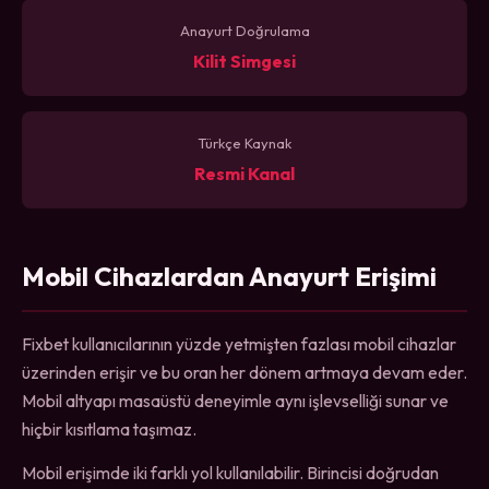
Anayurt Doğrulama
Kilit Simgesi
Türkçe Kaynak
Resmi Kanal
Mobil Cihazlardan Anayurt Erişimi
Fixbet kullanıcılarının yüzde yetmişten fazlası mobil cihazlar
üzerinden erişir ve bu oran her dönem artmaya devam eder.
Mobil altyapı masaüstü deneyimle aynı işlevselliği sunar ve
hiçbir kısıtlama taşımaz.
Mobil erişimde iki farklı yol kullanılabilir. Birincisi doğrudan