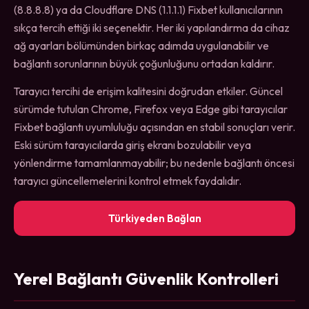
(8.8.8.8) ya da Cloudflare DNS (1.1.1.1) Fixbet kullanıcılarının
sıkça tercih ettiği iki seçenektir. Her iki yapılandırma da cihaz
ağ ayarları bölümünden birkaç adımda uygulanabilir ve
bağlantı sorunlarının büyük çoğunluğunu ortadan kaldırır.
Tarayıcı tercihi de erişim kalitesini doğrudan etkiler. Güncel
sürümde tutulan Chrome, Firefox veya Edge gibi tarayıcılar
Fixbet bağlantı uyumluluğu açısından en stabil sonuçları verir.
Eski sürüm tarayıcılarda giriş ekranı bozulabilir veya
yönlendirme tamamlanmayabilir; bu nedenle bağlantı öncesi
tarayıcı güncellemelerini kontrol etmek faydalıdır.
Türkiyeden Bağlan
Yerel Bağlantı Güvenlik Kontrolleri