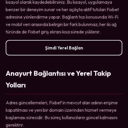
kısayol olarak kaydedebilirsiniz. Bu kısayol, uygulamaya
benzer bir deneyim sunar ve her açılışta aktif tutulan Fixbet
adresine yönlendirme yapar. Bağlantı hızı konusunda Wi-Fi
ve mobil veri arasında belirgin bir fark bulunmaz; her iki ağ
türünde de Fixbet giriş ekranı kısa sürede yüklenir.
Şimdi Yerel Bağlan
Anayurt Bağlantısı ve Yerel Takip
Yolları
Adres güncellemeleri, Fixbet'in mevcut alan adının erişime
kapatılması ve yeni bir domain üzerinden hizmet vermeye
başlaması sürecidir. Bu süreç kullanıcıların güncel kalmasını
gerektirir.